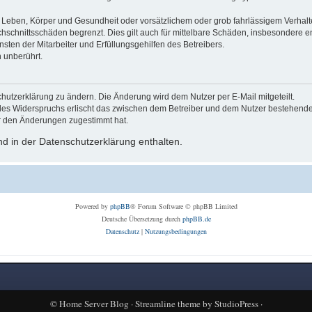
Leben, Körper und Gesundheit oder vorsätzlichem oder grob fahrlässigem Verhalte
hschnittsschäden begrenzt. Dies gilt auch für mittelbare Schäden, insbesondere
ten der Mitarbeiter und Erfüllungsgehilfen des Betreibers.
 unberührt.
hutzerklärung zu ändern. Die Änderung wird dem Nutzer per E-Mail mitgeteilt.
des Widerspruchs erlischt das zwischen dem Betreiber und dem Nutzer bestehende V
r den Änderungen zugestimmt hat.
d in der Datenschutzerklärung enthalten.
Powered by
phpBB
® Forum Software © phpBB Limited
Deutsche Übersetzung durch
phpBB.de
Datenschutz
|
Nutzungsbedingungen
©
Home Server Blog
·
Streamline theme
by
StudioPress
·