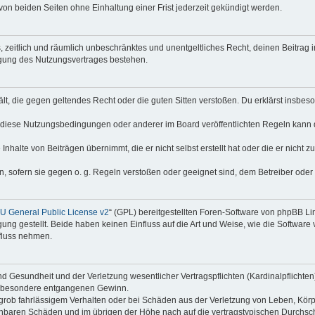
on beiden Seiten ohne Einhaltung einer Frist jederzeit gekündigt werden.
hes, zeitlich und räumlich unbeschränktes und unentgeltliches Recht, deinen Beitra
igung des Nutzungsvertrages bestehen.
thält, die gegen geltendes Recht oder die guten Sitten verstoßen. Du erklärst insbe
 diese Nutzungsbedingungen oder anderer im Board veröffentlichten Regeln kann 
Inhalte von Beiträgen übernimmt, die er nicht selbst erstellt hat oder die er nicht
n, sofern sie gegen o. g. Regeln verstoßen oder geeignet sind, dem Betreiber ode
 General Public License v2
“ (GPL) bereitgestellten Foren-Software von phpBB Lim
gung gestellt. Beide haben keinen Einfluss auf die Art und Weise, wie die Softwar
nfluss nehmen.
 Gesundheit und der Verletzung wesentlicher Vertragspflichten (Kardinalpflichten) 
 insbesondere entgangenen Gewinn.
grob fahrlässigem Verhalten oder bei Schäden aus der Verletzung von Leben, Körp
sehbaren Schäden und im übrigen der Höhe nach auf die vertragstypischen Durchsch