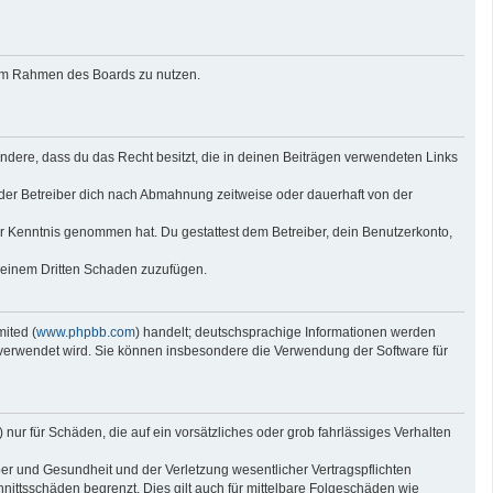
g im Rahmen des Boards zu nutzen.
sondere, dass du das Recht besitzt, die in deinen Beiträgen verwendeten Links
der Betreiber dich nach Abmahnung zeitweise oder dauerhaft von der
 zur Kenntnis genommen hat. Du gestattest dem Betreiber, dein Benutzerkonto,
r einem Dritten Schaden zuzufügen.
ited (
www.phpbb.com
) handelt; deutschsprachige Informationen werden
e verwendet wird. Sie können insbesondere die Verwendung der Software für
nur für Schäden, die auf ein vorsätzliches oder grob fahrlässiges Verhalten
er und Gesundheit und der Verletzung wesentlicher Vertragspflichten
nittsschäden begrenzt. Dies gilt auch für mittelbare Folgeschäden wie