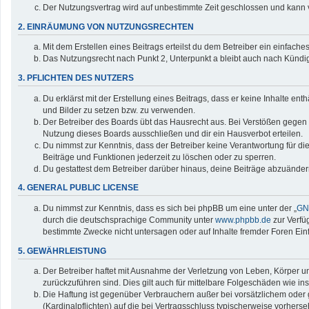
Der Nutzungsvertrag wird auf unbestimmte Zeit geschlossen und kann v
2. EINRÄUMUNG VON NUTZUNGSRECHTEN
Mit dem Erstellen eines Beitrags erteilst du dem Betreiber ein einfac
Das Nutzungsrecht nach Punkt 2, Unterpunkt a bleibt auch nach Künd
3. PFLICHTEN DES NUTZERS
Du erklärst mit der Erstellung eines Beitrags, dass er keine Inhalte en
und Bilder zu setzen bzw. zu verwenden.
Der Betreiber des Boards übt das Hausrecht aus. Bei Verstößen gegen
Nutzung dieses Boards ausschließen und dir ein Hausverbot erteilen.
Du nimmst zur Kenntnis, dass der Betreiber keine Verantwortung für die 
Beiträge und Funktionen jederzeit zu löschen oder zu sperren.
Du gestattest dem Betreiber darüber hinaus, deine Beiträge abzuänder
4. GENERAL PUBLIC LICENSE
Du nimmst zur Kenntnis, dass es sich bei phpBB um eine unter der „
GNU
durch die deutschsprachige Community unter
www.phpbb.de
zur Verfü
bestimmte Zwecke nicht untersagen oder auf Inhalte fremder Foren Ei
5. GEWÄHRLEISTUNG
Der Betreiber haftet mit Ausnahme der Verletzung von Leben, Körper und
zurückzuführen sind. Dies gilt auch für mittelbare Folgeschäden wie
Die Haftung ist gegenüber Verbrauchern außer bei vorsätzlichem oder 
(Kardinalpflichten) auf die bei Vertragsschluss typischerweise vorher