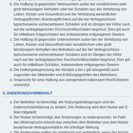
Die Haftung ist gegenüber Verbrauchern außer bei vorsätzlichem oder
grob fahrlässigem Verhalten oder bei Schäden aus der Verletzung von
Leben, Körper und Gesundheit und der Verletzung wesentlicher
Vertragspflichten (Kardinalpflichten) auf die bei Vertragsschluss
typischerweise vorhersehbaren Schäden und im übrigen der Höhe nach
auf die vertragstypischen Durchschnittsschäden begrenzt. Dies gilt auch
für mittelbare Folgeschäden wie insbesondere entgangenen Gewinn.
Die Haftung ist gegenüber Unternehmern außer bei der Verletzung von
Leben, Körper und Gesundheit oder vorsätzlichem oder grob
fahrlässigem Verhalten des Betreibers auf die bei Vertragsschluss
typischerweise vorhersehbaren Schäden und im Übrigen der Höhe
nach auf die vertragstypischen Durchschnittsschäden begrenzt. Dies gilt
auch für mittelbare Schäden, insbesondere entgangenen Gewinn.
Die Haftungsbegrenzung der Absätze a bis c gilt sinngemäß auch
zugunsten der Mitarbeiter und Erfüllungsgehilfen des Betreibers.
Ansprüche für eine Haftung aus zwingendem nationalem Recht bleiben
unberührt.
6. ÄNDERUNGSVORBEHALT
Der Betreiber ist berechtigt, die Nutzungsbedingungen und die
Datenschutzerklärung zu ändern. Die Änderung wird dem Nutzer per E-
Mail mitgeteilt.
Der Nutzer ist berechtigt, den Änderungen zu widersprechen. Im Falle
des Widerspruchs erlischt das zwischen dem Betreiber und dem Nutzer
bestehende Vertragsverhältnis mit sofortiger Wirkung.
Die Änderungen gelten als anerkannt und verbindlich, wenn der Nutzer