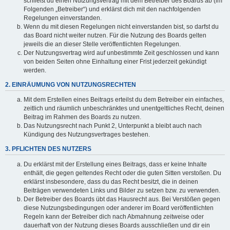
schließt du einen Nutzungsvertrag mit dem Betreiber des Boards ab (im
Folgenden „Betreiber“) und erklärst dich mit den nachfolgenden
Regelungen einverstanden.
Wenn du mit diesen Regelungen nicht einverstanden bist, so darfst du
das Board nicht weiter nutzen. Für die Nutzung des Boards gelten
jeweils die an dieser Stelle veröffentlichten Regelungen.
Der Nutzungsvertrag wird auf unbestimmte Zeit geschlossen und kann
von beiden Seiten ohne Einhaltung einer Frist jederzeit gekündigt
werden.
2. EINRÄUMUNG VON NUTZUNGSRECHTEN
Mit dem Erstellen eines Beitrags erteilst du dem Betreiber ein einfaches,
zeitlich und räumlich unbeschränktes und unentgeltliches Recht, deinen
Beitrag im Rahmen des Boards zu nutzen.
Das Nutzungsrecht nach Punkt 2, Unterpunkt a bleibt auch nach
Kündigung des Nutzungsvertrages bestehen.
3. PFLICHTEN DES NUTZERS
Du erklärst mit der Erstellung eines Beitrags, dass er keine Inhalte
enthält, die gegen geltendes Recht oder die guten Sitten verstoßen. Du
erklärst insbesondere, dass du das Recht besitzt, die in deinen
Beiträgen verwendeten Links und Bilder zu setzen bzw. zu verwenden.
Der Betreiber des Boards übt das Hausrecht aus. Bei Verstößen gegen
diese Nutzungsbedingungen oder anderer im Board veröffentlichten
Regeln kann der Betreiber dich nach Abmahnung zeitweise oder
dauerhaft von der Nutzung dieses Boards ausschließen und dir ein