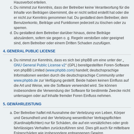
Hausverbot erteilen.
Du nimmst zur Kenntnis, dass der Betreiber keine Verantwortung für die
Inhalte von Beiträgen übernimmt, die er nicht selbst erstellt hat oder die
er nicht zur Kenntnis genommen hat. Du gestattest dem Betreiber, dein
Benutzerkonto, Beiträge und Funktionen jederzeit zu löschen oder zu
sperren.
Du gestattest dem Betreiber darüber hinaus, deine Beiträge
abzuändern, sofern sie gegen o. g. Regeln verstoßen oder geeignet
sind, dem Betreiber oder einem Dritten Schaden zuzufügen.
4. GENERAL PUBLIC LICENSE
Du nimmst zur Kenntnis, dass es sich bei phpBB um eine unter der „
GNU General Public License v2
“ (GPL) bereitgestellten Foren-Software
von phpBB Limited (
www.phpbb.com
) handelt; deutschsprachige
Informationen werden durch die deutschsprachige Community unter
www.phpbb.de
zur Verfügung gestellt. Beide haben keinen Einfluss auf
die Art und Weise, wie die Software verwendet wird. Sie können
insbesondere die Verwendung der Software für bestimmte Zwecke nicht
untersagen oder auf Inhalte fremder Foren Einfluss nehmen.
5. GEWÄHRLEISTUNG
Der Betreiber haftet mit Ausnahme der Verletzung von Leben, Körper
und Gesundheit und der Verletzung wesentlicher Vertragspflichten
(Kardinalpflichten) nur für Schäden, die auf ein vorsätzliches oder grob
fahrlässiges Verhalten zurückzuführen sind. Dies gilt auch für mittelbare
Folgeschäden wie insbesondere entgangenen Gewinn.