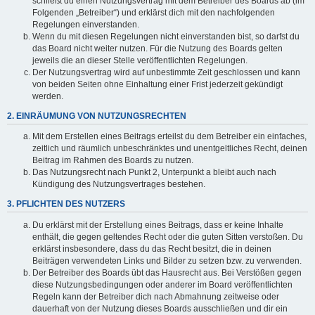
schließt du einen Nutzungsvertrag mit dem Betreiber des Boards ab (im
Folgenden „Betreiber“) und erklärst dich mit den nachfolgenden
Regelungen einverstanden.
Wenn du mit diesen Regelungen nicht einverstanden bist, so darfst du
das Board nicht weiter nutzen. Für die Nutzung des Boards gelten
jeweils die an dieser Stelle veröffentlichten Regelungen.
Der Nutzungsvertrag wird auf unbestimmte Zeit geschlossen und kann
von beiden Seiten ohne Einhaltung einer Frist jederzeit gekündigt
werden.
2. EINRÄUMUNG VON NUTZUNGSRECHTEN
Mit dem Erstellen eines Beitrags erteilst du dem Betreiber ein einfaches,
zeitlich und räumlich unbeschränktes und unentgeltliches Recht, deinen
Beitrag im Rahmen des Boards zu nutzen.
Das Nutzungsrecht nach Punkt 2, Unterpunkt a bleibt auch nach
Kündigung des Nutzungsvertrages bestehen.
3. PFLICHTEN DES NUTZERS
Du erklärst mit der Erstellung eines Beitrags, dass er keine Inhalte
enthält, die gegen geltendes Recht oder die guten Sitten verstoßen. Du
erklärst insbesondere, dass du das Recht besitzt, die in deinen
Beiträgen verwendeten Links und Bilder zu setzen bzw. zu verwenden.
Der Betreiber des Boards übt das Hausrecht aus. Bei Verstößen gegen
diese Nutzungsbedingungen oder anderer im Board veröffentlichten
Regeln kann der Betreiber dich nach Abmahnung zeitweise oder
dauerhaft von der Nutzung dieses Boards ausschließen und dir ein