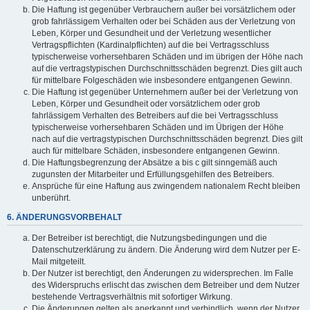
Die Haftung ist gegenüber Verbrauchern außer bei vorsätzlichem oder
grob fahrlässigem Verhalten oder bei Schäden aus der Verletzung von
Leben, Körper und Gesundheit und der Verletzung wesentlicher
Vertragspflichten (Kardinalpflichten) auf die bei Vertragsschluss
typischerweise vorhersehbaren Schäden und im übrigen der Höhe nach
auf die vertragstypischen Durchschnittsschäden begrenzt. Dies gilt auch
für mittelbare Folgeschäden wie insbesondere entgangenen Gewinn.
Die Haftung ist gegenüber Unternehmern außer bei der Verletzung von
Leben, Körper und Gesundheit oder vorsätzlichem oder grob
fahrlässigem Verhalten des Betreibers auf die bei Vertragsschluss
typischerweise vorhersehbaren Schäden und im Übrigen der Höhe
nach auf die vertragstypischen Durchschnittsschäden begrenzt. Dies gilt
auch für mittelbare Schäden, insbesondere entgangenen Gewinn.
Die Haftungsbegrenzung der Absätze a bis c gilt sinngemäß auch
zugunsten der Mitarbeiter und Erfüllungsgehilfen des Betreibers.
Ansprüche für eine Haftung aus zwingendem nationalem Recht bleiben
unberührt.
6. ÄNDERUNGSVORBEHALT
Der Betreiber ist berechtigt, die Nutzungsbedingungen und die
Datenschutzerklärung zu ändern. Die Änderung wird dem Nutzer per E-
Mail mitgeteilt.
Der Nutzer ist berechtigt, den Änderungen zu widersprechen. Im Falle
des Widerspruchs erlischt das zwischen dem Betreiber und dem Nutzer
bestehende Vertragsverhältnis mit sofortiger Wirkung.
Die Änderungen gelten als anerkannt und verbindlich, wenn der Nutzer