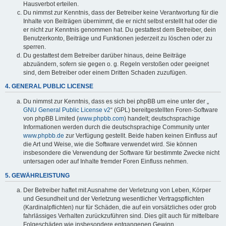
Hausverbot erteilen.
Du nimmst zur Kenntnis, dass der Betreiber keine Verantwortung für die
Inhalte von Beiträgen übernimmt, die er nicht selbst erstellt hat oder die
er nicht zur Kenntnis genommen hat. Du gestattest dem Betreiber, dein
Benutzerkonto, Beiträge und Funktionen jederzeit zu löschen oder zu
sperren.
Du gestattest dem Betreiber darüber hinaus, deine Beiträge
abzuändern, sofern sie gegen o. g. Regeln verstoßen oder geeignet
sind, dem Betreiber oder einem Dritten Schaden zuzufügen.
4. GENERAL PUBLIC LICENSE
Du nimmst zur Kenntnis, dass es sich bei phpBB um eine unter der „
GNU General Public License v2
“ (GPL) bereitgestellten Foren-Software
von phpBB Limited (
www.phpbb.com
) handelt; deutschsprachige
Informationen werden durch die deutschsprachige Community unter
www.phpbb.de
zur Verfügung gestellt. Beide haben keinen Einfluss auf
die Art und Weise, wie die Software verwendet wird. Sie können
insbesondere die Verwendung der Software für bestimmte Zwecke nicht
untersagen oder auf Inhalte fremder Foren Einfluss nehmen.
5. GEWÄHRLEISTUNG
Der Betreiber haftet mit Ausnahme der Verletzung von Leben, Körper
und Gesundheit und der Verletzung wesentlicher Vertragspflichten
(Kardinalpflichten) nur für Schäden, die auf ein vorsätzliches oder grob
fahrlässiges Verhalten zurückzuführen sind. Dies gilt auch für mittelbare
Folgeschäden wie insbesondere entgangenen Gewinn.