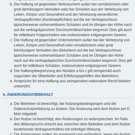
Die Haftung ist gegenüber Verbrauchern außer bei vorsätzlichem oder
grob fahrlässigem Verhalten oder bei Schäden aus der Verletzung von
Leben, Körper und Gesundheit und der Verletzung wesentlicher
Vertragspflichten (Kardinalpflichten) auf die bei Vertragsschluss
typischerweise vorhersehbaren Schäden und im übrigen der Höhe nach
auf die vertragstypischen Durchschnittsschäden begrenzt. Dies gilt auch
für mittelbare Folgeschäden wie insbesondere entgangenen Gewinn.
Die Haftung ist gegenüber Unternehmern außer bei der Verletzung von
Leben, Körper und Gesundheit oder vorsätzlichem oder grob
fahrlässigem Verhalten des Betreibers auf die bei Vertragsschluss
typischerweise vorhersehbaren Schäden und im Übrigen der Höhe
nach auf die vertragstypischen Durchschnittsschäden begrenzt. Dies gilt
auch für mittelbare Schäden, insbesondere entgangenen Gewinn.
Die Haftungsbegrenzung der Absätze a bis c gilt sinngemäß auch
zugunsten der Mitarbeiter und Erfüllungsgehilfen des Betreibers.
Ansprüche für eine Haftung aus zwingendem nationalem Recht bleiben
unberührt.
6. ÄNDERUNGSVORBEHALT
Der Betreiber ist berechtigt, die Nutzungsbedingungen und die
Datenschutzerklärung zu ändern. Die Änderung wird dem Nutzer per E-
Mail mitgeteilt.
Der Nutzer ist berechtigt, den Änderungen zu widersprechen. Im Falle
des Widerspruchs erlischt das zwischen dem Betreiber und dem Nutzer
bestehende Vertragsverhältnis mit sofortiger Wirkung.
Die Änderungen gelten als anerkannt und verbindlich, wenn der Nutzer