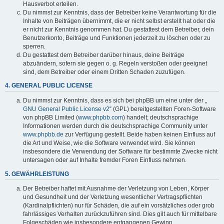
Hausverbot erteilen.
Du nimmst zur Kenntnis, dass der Betreiber keine Verantwortung für die
Inhalte von Beiträgen übernimmt, die er nicht selbst erstellt hat oder die
er nicht zur Kenntnis genommen hat. Du gestattest dem Betreiber, dein
Benutzerkonto, Beiträge und Funktionen jederzeit zu löschen oder zu
sperren.
Du gestattest dem Betreiber darüber hinaus, deine Beiträge
abzuändern, sofern sie gegen o. g. Regeln verstoßen oder geeignet
sind, dem Betreiber oder einem Dritten Schaden zuzufügen.
4. GENERAL PUBLIC LICENSE
Du nimmst zur Kenntnis, dass es sich bei phpBB um eine unter der „
GNU General Public License v2
“ (GPL) bereitgestellten Foren-Software
von phpBB Limited (
www.phpbb.com
) handelt; deutschsprachige
Informationen werden durch die deutschsprachige Community unter
www.phpbb.de
zur Verfügung gestellt. Beide haben keinen Einfluss auf
die Art und Weise, wie die Software verwendet wird. Sie können
insbesondere die Verwendung der Software für bestimmte Zwecke nicht
untersagen oder auf Inhalte fremder Foren Einfluss nehmen.
5. GEWÄHRLEISTUNG
Der Betreiber haftet mit Ausnahme der Verletzung von Leben, Körper
und Gesundheit und der Verletzung wesentlicher Vertragspflichten
(Kardinalpflichten) nur für Schäden, die auf ein vorsätzliches oder grob
fahrlässiges Verhalten zurückzuführen sind. Dies gilt auch für mittelbare
Folgeschäden wie insbesondere entgangenen Gewinn.