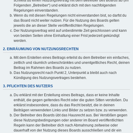
schließt du einen Nutzungsvertrag mit dem Betreiber des Boards ab (im
Folgenden „Betreiber“) und erklärst dich mit den nachfolgenden
Regelungen einverstanden.
Wenn du mit diesen Regelungen nicht einverstanden bist, so darfst du
das Board nicht weiter nutzen. Für die Nutzung des Boards gelten
jeweils die an dieser Stelle veröffentlichten Regelungen.
Der Nutzungsvertrag wird auf unbestimmte Zeit geschlossen und kann
von beiden Seiten ohne Einhaltung einer Frist jederzeit gekündigt
werden.
2. EINRÄUMUNG VON NUTZUNGSRECHTEN
Mit dem Erstellen eines Beitrags erteilst du dem Betreiber ein einfaches,
zeitlich und räumlich unbeschränktes und unentgeltliches Recht, deinen
Beitrag im Rahmen des Boards zu nutzen.
Das Nutzungsrecht nach Punkt 2, Unterpunkt a bleibt auch nach
Kündigung des Nutzungsvertrages bestehen.
3. PFLICHTEN DES NUTZERS
Du erklärst mit der Erstellung eines Beitrags, dass er keine Inhalte
enthält, die gegen geltendes Recht oder die guten Sitten verstoßen. Du
erklärst insbesondere, dass du das Recht besitzt, die in deinen
Beiträgen verwendeten Links und Bilder zu setzen bzw. zu verwenden.
Der Betreiber des Boards übt das Hausrecht aus. Bei Verstößen gegen
diese Nutzungsbedingungen oder anderer im Board veröffentlichten
Regeln kann der Betreiber dich nach Abmahnung zeitweise oder
dauerhaft von der Nutzung dieses Boards ausschließen und dir ein