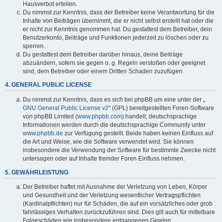
Hausverbot erteilen.
Du nimmst zur Kenntnis, dass der Betreiber keine Verantwortung für die
Inhalte von Beiträgen übernimmt, die er nicht selbst erstellt hat oder die
er nicht zur Kenntnis genommen hat. Du gestattest dem Betreiber, dein
Benutzerkonto, Beiträge und Funktionen jederzeit zu löschen oder zu
sperren.
Du gestattest dem Betreiber darüber hinaus, deine Beiträge
abzuändern, sofern sie gegen o. g. Regeln verstoßen oder geeignet
sind, dem Betreiber oder einem Dritten Schaden zuzufügen.
4. GENERAL PUBLIC LICENSE
Du nimmst zur Kenntnis, dass es sich bei phpBB um eine unter der „
GNU General Public License v2
“ (GPL) bereitgestellten Foren-Software
von phpBB Limited (
www.phpbb.com
) handelt; deutschsprachige
Informationen werden durch die deutschsprachige Community unter
www.phpbb.de
zur Verfügung gestellt. Beide haben keinen Einfluss auf
die Art und Weise, wie die Software verwendet wird. Sie können
insbesondere die Verwendung der Software für bestimmte Zwecke nicht
untersagen oder auf Inhalte fremder Foren Einfluss nehmen.
5. GEWÄHRLEISTUNG
Der Betreiber haftet mit Ausnahme der Verletzung von Leben, Körper
und Gesundheit und der Verletzung wesentlicher Vertragspflichten
(Kardinalpflichten) nur für Schäden, die auf ein vorsätzliches oder grob
fahrlässiges Verhalten zurückzuführen sind. Dies gilt auch für mittelbare
Folgeschäden wie insbesondere entgangenen Gewinn.