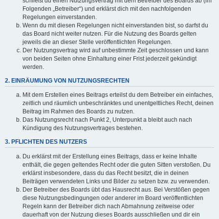
schließt du einen Nutzungsvertrag mit dem Betreiber des Boards ab (im
Folgenden „Betreiber“) und erklärst dich mit den nachfolgenden
Regelungen einverstanden.
Wenn du mit diesen Regelungen nicht einverstanden bist, so darfst du
das Board nicht weiter nutzen. Für die Nutzung des Boards gelten
jeweils die an dieser Stelle veröffentlichten Regelungen.
Der Nutzungsvertrag wird auf unbestimmte Zeit geschlossen und kann
von beiden Seiten ohne Einhaltung einer Frist jederzeit gekündigt
werden.
2. EINRÄUMUNG VON NUTZUNGSRECHTEN
Mit dem Erstellen eines Beitrags erteilst du dem Betreiber ein einfaches,
zeitlich und räumlich unbeschränktes und unentgeltliches Recht, deinen
Beitrag im Rahmen des Boards zu nutzen.
Das Nutzungsrecht nach Punkt 2, Unterpunkt a bleibt auch nach
Kündigung des Nutzungsvertrages bestehen.
3. PFLICHTEN DES NUTZERS
Du erklärst mit der Erstellung eines Beitrags, dass er keine Inhalte
enthält, die gegen geltendes Recht oder die guten Sitten verstoßen. Du
erklärst insbesondere, dass du das Recht besitzt, die in deinen
Beiträgen verwendeten Links und Bilder zu setzen bzw. zu verwenden.
Der Betreiber des Boards übt das Hausrecht aus. Bei Verstößen gegen
diese Nutzungsbedingungen oder anderer im Board veröffentlichten
Regeln kann der Betreiber dich nach Abmahnung zeitweise oder
dauerhaft von der Nutzung dieses Boards ausschließen und dir ein