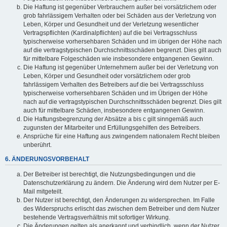
Die Haftung ist gegenüber Verbrauchern außer bei vorsätzlichem oder
grob fahrlässigem Verhalten oder bei Schäden aus der Verletzung von
Leben, Körper und Gesundheit und der Verletzung wesentlicher
Vertragspflichten (Kardinalpflichten) auf die bei Vertragsschluss
typischerweise vorhersehbaren Schäden und im übrigen der Höhe nach
auf die vertragstypischen Durchschnittsschäden begrenzt. Dies gilt auch
für mittelbare Folgeschäden wie insbesondere entgangenen Gewinn.
Die Haftung ist gegenüber Unternehmern außer bei der Verletzung von
Leben, Körper und Gesundheit oder vorsätzlichem oder grob
fahrlässigem Verhalten des Betreibers auf die bei Vertragsschluss
typischerweise vorhersehbaren Schäden und im Übrigen der Höhe
nach auf die vertragstypischen Durchschnittsschäden begrenzt. Dies gilt
auch für mittelbare Schäden, insbesondere entgangenen Gewinn.
Die Haftungsbegrenzung der Absätze a bis c gilt sinngemäß auch
zugunsten der Mitarbeiter und Erfüllungsgehilfen des Betreibers.
Ansprüche für eine Haftung aus zwingendem nationalem Recht bleiben
unberührt.
6. ÄNDERUNGSVORBEHALT
Der Betreiber ist berechtigt, die Nutzungsbedingungen und die
Datenschutzerklärung zu ändern. Die Änderung wird dem Nutzer per E-
Mail mitgeteilt.
Der Nutzer ist berechtigt, den Änderungen zu widersprechen. Im Falle
des Widerspruchs erlischt das zwischen dem Betreiber und dem Nutzer
bestehende Vertragsverhältnis mit sofortiger Wirkung.
Die Änderungen gelten als anerkannt und verbindlich, wenn der Nutzer