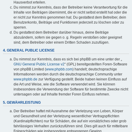
Hausverbot erteilen.
Du nimmst zur Kenntnis, dass der Betreiber keine Verantwortung für die
Inhalte von Beiträgen übernimmt, die er nicht selbst erstellt hat oder die
er nicht zur Kenntnis genommen hat. Du gestattest dem Betreiber, dein
Benutzerkonto, Beiträge und Funktionen jederzeit zu löschen oder zu
sperren.
Du gestattest dem Betreiber darüber hinaus, deine Beiträge
abzuändern, sofern sie gegen o. g. Regeln verstoßen oder geeignet
sind, dem Betreiber oder einem Dritten Schaden zuzufügen.
4. GENERAL PUBLIC LICENSE
Du nimmst zur Kenntnis, dass es sich bei phpBB um eine unter der „
GNU General Public License v2
“ (GPL) bereitgestellten Foren-Software
von phpBB Limited (
www.phpbb.com
) handelt; deutschsprachige
Informationen werden durch die deutschsprachige Community unter
www.phpbb.de
zur Verfügung gestellt. Beide haben keinen Einfluss auf
die Art und Weise, wie die Software verwendet wird. Sie können
insbesondere die Verwendung der Software für bestimmte Zwecke nicht
untersagen oder auf Inhalte fremder Foren Einfluss nehmen.
5. GEWÄHRLEISTUNG
Der Betreiber haftet mit Ausnahme der Verletzung von Leben, Körper
und Gesundheit und der Verletzung wesentlicher Vertragspflichten
(Kardinalpflichten) nur für Schäden, die auf ein vorsätzliches oder grob
fahrlässiges Verhalten zurückzuführen sind. Dies gilt auch für mittelbare
Folgeschäden wie insbesondere entgangenen Gewinn.