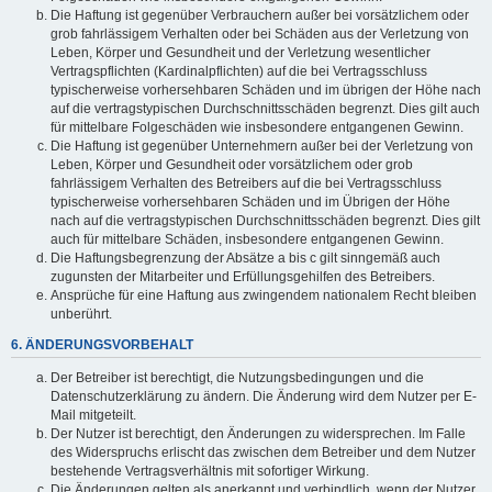
Die Haftung ist gegenüber Verbrauchern außer bei vorsätzlichem oder
grob fahrlässigem Verhalten oder bei Schäden aus der Verletzung von
Leben, Körper und Gesundheit und der Verletzung wesentlicher
Vertragspflichten (Kardinalpflichten) auf die bei Vertragsschluss
typischerweise vorhersehbaren Schäden und im übrigen der Höhe nach
auf die vertragstypischen Durchschnittsschäden begrenzt. Dies gilt auch
für mittelbare Folgeschäden wie insbesondere entgangenen Gewinn.
Die Haftung ist gegenüber Unternehmern außer bei der Verletzung von
Leben, Körper und Gesundheit oder vorsätzlichem oder grob
fahrlässigem Verhalten des Betreibers auf die bei Vertragsschluss
typischerweise vorhersehbaren Schäden und im Übrigen der Höhe
nach auf die vertragstypischen Durchschnittsschäden begrenzt. Dies gilt
auch für mittelbare Schäden, insbesondere entgangenen Gewinn.
Die Haftungsbegrenzung der Absätze a bis c gilt sinngemäß auch
zugunsten der Mitarbeiter und Erfüllungsgehilfen des Betreibers.
Ansprüche für eine Haftung aus zwingendem nationalem Recht bleiben
unberührt.
6. ÄNDERUNGSVORBEHALT
Der Betreiber ist berechtigt, die Nutzungsbedingungen und die
Datenschutzerklärung zu ändern. Die Änderung wird dem Nutzer per E-
Mail mitgeteilt.
Der Nutzer ist berechtigt, den Änderungen zu widersprechen. Im Falle
des Widerspruchs erlischt das zwischen dem Betreiber und dem Nutzer
bestehende Vertragsverhältnis mit sofortiger Wirkung.
Die Änderungen gelten als anerkannt und verbindlich, wenn der Nutzer