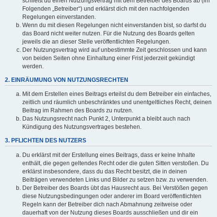
schließt du einen Nutzungsvertrag mit dem Betreiber des Boards ab (im
Folgenden „Betreiber“) und erklärst dich mit den nachfolgenden
Regelungen einverstanden.
Wenn du mit diesen Regelungen nicht einverstanden bist, so darfst du
das Board nicht weiter nutzen. Für die Nutzung des Boards gelten
jeweils die an dieser Stelle veröffentlichten Regelungen.
Der Nutzungsvertrag wird auf unbestimmte Zeit geschlossen und kann
von beiden Seiten ohne Einhaltung einer Frist jederzeit gekündigt
werden.
2. EINRÄUMUNG VON NUTZUNGSRECHTEN
Mit dem Erstellen eines Beitrags erteilst du dem Betreiber ein einfaches,
zeitlich und räumlich unbeschränktes und unentgeltliches Recht, deinen
Beitrag im Rahmen des Boards zu nutzen.
Das Nutzungsrecht nach Punkt 2, Unterpunkt a bleibt auch nach
Kündigung des Nutzungsvertrages bestehen.
3. PFLICHTEN DES NUTZERS
Du erklärst mit der Erstellung eines Beitrags, dass er keine Inhalte
enthält, die gegen geltendes Recht oder die guten Sitten verstoßen. Du
erklärst insbesondere, dass du das Recht besitzt, die in deinen
Beiträgen verwendeten Links und Bilder zu setzen bzw. zu verwenden.
Der Betreiber des Boards übt das Hausrecht aus. Bei Verstößen gegen
diese Nutzungsbedingungen oder anderer im Board veröffentlichten
Regeln kann der Betreiber dich nach Abmahnung zeitweise oder
dauerhaft von der Nutzung dieses Boards ausschließen und dir ein