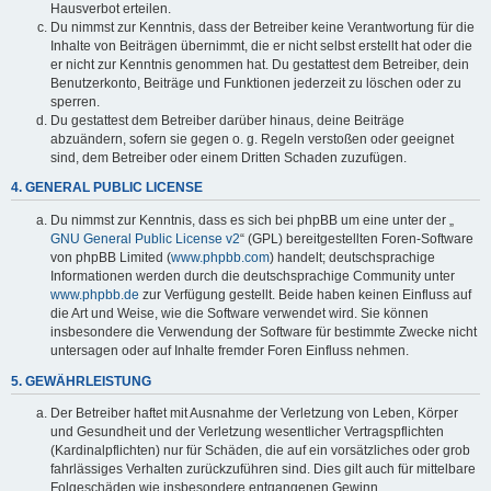
Hausverbot erteilen.
Du nimmst zur Kenntnis, dass der Betreiber keine Verantwortung für die
Inhalte von Beiträgen übernimmt, die er nicht selbst erstellt hat oder die
er nicht zur Kenntnis genommen hat. Du gestattest dem Betreiber, dein
Benutzerkonto, Beiträge und Funktionen jederzeit zu löschen oder zu
sperren.
Du gestattest dem Betreiber darüber hinaus, deine Beiträge
abzuändern, sofern sie gegen o. g. Regeln verstoßen oder geeignet
sind, dem Betreiber oder einem Dritten Schaden zuzufügen.
4. GENERAL PUBLIC LICENSE
Du nimmst zur Kenntnis, dass es sich bei phpBB um eine unter der „
GNU General Public License v2
“ (GPL) bereitgestellten Foren-Software
von phpBB Limited (
www.phpbb.com
) handelt; deutschsprachige
Informationen werden durch die deutschsprachige Community unter
www.phpbb.de
zur Verfügung gestellt. Beide haben keinen Einfluss auf
die Art und Weise, wie die Software verwendet wird. Sie können
insbesondere die Verwendung der Software für bestimmte Zwecke nicht
untersagen oder auf Inhalte fremder Foren Einfluss nehmen.
5. GEWÄHRLEISTUNG
Der Betreiber haftet mit Ausnahme der Verletzung von Leben, Körper
und Gesundheit und der Verletzung wesentlicher Vertragspflichten
(Kardinalpflichten) nur für Schäden, die auf ein vorsätzliches oder grob
fahrlässiges Verhalten zurückzuführen sind. Dies gilt auch für mittelbare
Folgeschäden wie insbesondere entgangenen Gewinn.