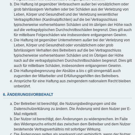
Die Haftung ist gegenüber Verbrauchern außer bei vorsätzlichem oder
grob fahrlässigem Verhalten oder bei Schäden aus der Verletzung von
Leben, Körper und Gesundheit und der Verletzung wesentlicher
Vertragspflichten (Kardinalpflichten) auf die bei Vertragsschluss
typischerweise vorhersehbaren Schäden und im übrigen der Höhe nach
auf die vertragstypischen Durchschnittsschäden begrenzt. Dies gilt auch
für mittelbare Folgeschäden wie insbesondere entgangenen Gewinn.
Die Haftung ist gegenüber Unternehmern außer bei der Verletzung von
Leben, Körper und Gesundheit oder vorsätzlichem oder grob
fahrlässigem Verhalten des Betreibers auf die bei Vertragsschluss
typischerweise vorhersehbaren Schäden und im Übrigen der Höhe
nach auf die vertragstypischen Durchschnittsschäden begrenzt. Dies gilt
auch für mittelbare Schäden, insbesondere entgangenen Gewinn.
Die Haftungsbegrenzung der Absätze a bis c gilt sinngemäß auch
zugunsten der Mitarbeiter und Erfüllungsgehilfen des Betreibers.
Ansprüche für eine Haftung aus zwingendem nationalem Recht bleiben
unberührt.
6. ÄNDERUNGSVORBEHALT
Der Betreiber ist berechtigt, die Nutzungsbedingungen und die
Datenschutzerklärung zu ändern. Die Änderung wird dem Nutzer per E-
Mail mitgeteilt.
Der Nutzer ist berechtigt, den Änderungen zu widersprechen. Im Falle
des Widerspruchs erlischt das zwischen dem Betreiber und dem Nutzer
bestehende Vertragsverhältnis mit sofortiger Wirkung.
Die Änderungen gelten als anerkannt und verbindlich, wenn der Nutzer