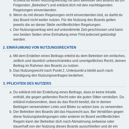
schließt du einen Nutzungsvertrag mit dem Betreiber des Boards ab (im
Folgenden „Betreiber“) und erklärst dich mit den nachfolgenden
Regelungen einverstanden.
Wenn du mit diesen Regelungen nicht einverstanden bist, so darfst du
das Board nicht weiter nutzen. Für die Nutzung des Boards gelten
jeweils die an dieser Stelle veröffentlichten Regelungen.
Der Nutzungsvertrag wird auf unbestimmte Zeit geschlossen und kann
von beiden Seiten ohne Einhaltung einer Frist jederzeit gekündigt
werden.
2. EINRÄUMUNG VON NUTZUNGSRECHTEN
Mit dem Erstellen eines Beitrags erteilst du dem Betreiber ein einfaches,
zeitlich und räumlich unbeschränktes und unentgeltliches Recht, deinen
Beitrag im Rahmen des Boards zu nutzen.
Das Nutzungsrecht nach Punkt 2, Unterpunkt a bleibt auch nach
Kündigung des Nutzungsvertrages bestehen.
3. PFLICHTEN DES NUTZERS
Du erklärst mit der Erstellung eines Beitrags, dass er keine Inhalte
enthält, die gegen geltendes Recht oder die guten Sitten verstoßen. Du
erklärst insbesondere, dass du das Recht besitzt, die in deinen
Beiträgen verwendeten Links und Bilder zu setzen bzw. zu verwenden.
Der Betreiber des Boards übt das Hausrecht aus. Bei Verstößen gegen
diese Nutzungsbedingungen oder anderer im Board veröffentlichten
Regeln kann der Betreiber dich nach Abmahnung zeitweise oder
dauerhaft von der Nutzung dieses Boards ausschließen und dir ein