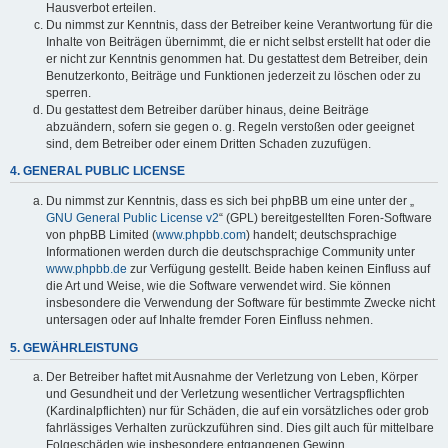
Hausverbot erteilen.
Du nimmst zur Kenntnis, dass der Betreiber keine Verantwortung für die
Inhalte von Beiträgen übernimmt, die er nicht selbst erstellt hat oder die
er nicht zur Kenntnis genommen hat. Du gestattest dem Betreiber, dein
Benutzerkonto, Beiträge und Funktionen jederzeit zu löschen oder zu
sperren.
Du gestattest dem Betreiber darüber hinaus, deine Beiträge
abzuändern, sofern sie gegen o. g. Regeln verstoßen oder geeignet
sind, dem Betreiber oder einem Dritten Schaden zuzufügen.
4. GENERAL PUBLIC LICENSE
Du nimmst zur Kenntnis, dass es sich bei phpBB um eine unter der „
GNU General Public License v2
“ (GPL) bereitgestellten Foren-Software
von phpBB Limited (
www.phpbb.com
) handelt; deutschsprachige
Informationen werden durch die deutschsprachige Community unter
www.phpbb.de
zur Verfügung gestellt. Beide haben keinen Einfluss auf
die Art und Weise, wie die Software verwendet wird. Sie können
insbesondere die Verwendung der Software für bestimmte Zwecke nicht
untersagen oder auf Inhalte fremder Foren Einfluss nehmen.
5. GEWÄHRLEISTUNG
Der Betreiber haftet mit Ausnahme der Verletzung von Leben, Körper
und Gesundheit und der Verletzung wesentlicher Vertragspflichten
(Kardinalpflichten) nur für Schäden, die auf ein vorsätzliches oder grob
fahrlässiges Verhalten zurückzuführen sind. Dies gilt auch für mittelbare
Folgeschäden wie insbesondere entgangenen Gewinn.