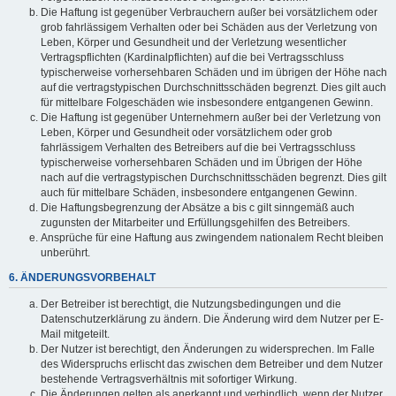
Die Haftung ist gegenüber Verbrauchern außer bei vorsätzlichem oder
grob fahrlässigem Verhalten oder bei Schäden aus der Verletzung von
Leben, Körper und Gesundheit und der Verletzung wesentlicher
Vertragspflichten (Kardinalpflichten) auf die bei Vertragsschluss
typischerweise vorhersehbaren Schäden und im übrigen der Höhe nach
auf die vertragstypischen Durchschnittsschäden begrenzt. Dies gilt auch
für mittelbare Folgeschäden wie insbesondere entgangenen Gewinn.
Die Haftung ist gegenüber Unternehmern außer bei der Verletzung von
Leben, Körper und Gesundheit oder vorsätzlichem oder grob
fahrlässigem Verhalten des Betreibers auf die bei Vertragsschluss
typischerweise vorhersehbaren Schäden und im Übrigen der Höhe
nach auf die vertragstypischen Durchschnittsschäden begrenzt. Dies gilt
auch für mittelbare Schäden, insbesondere entgangenen Gewinn.
Die Haftungsbegrenzung der Absätze a bis c gilt sinngemäß auch
zugunsten der Mitarbeiter und Erfüllungsgehilfen des Betreibers.
Ansprüche für eine Haftung aus zwingendem nationalem Recht bleiben
unberührt.
6. ÄNDERUNGSVORBEHALT
Der Betreiber ist berechtigt, die Nutzungsbedingungen und die
Datenschutzerklärung zu ändern. Die Änderung wird dem Nutzer per E-
Mail mitgeteilt.
Der Nutzer ist berechtigt, den Änderungen zu widersprechen. Im Falle
des Widerspruchs erlischt das zwischen dem Betreiber und dem Nutzer
bestehende Vertragsverhältnis mit sofortiger Wirkung.
Die Änderungen gelten als anerkannt und verbindlich, wenn der Nutzer