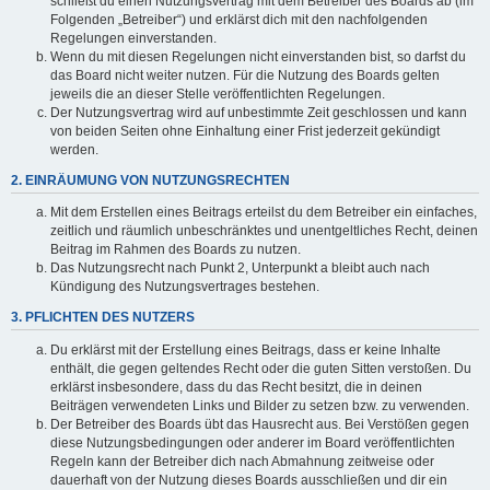
schließt du einen Nutzungsvertrag mit dem Betreiber des Boards ab (im
Folgenden „Betreiber“) und erklärst dich mit den nachfolgenden
Regelungen einverstanden.
Wenn du mit diesen Regelungen nicht einverstanden bist, so darfst du
das Board nicht weiter nutzen. Für die Nutzung des Boards gelten
jeweils die an dieser Stelle veröffentlichten Regelungen.
Der Nutzungsvertrag wird auf unbestimmte Zeit geschlossen und kann
von beiden Seiten ohne Einhaltung einer Frist jederzeit gekündigt
werden.
2. EINRÄUMUNG VON NUTZUNGSRECHTEN
Mit dem Erstellen eines Beitrags erteilst du dem Betreiber ein einfaches,
zeitlich und räumlich unbeschränktes und unentgeltliches Recht, deinen
Beitrag im Rahmen des Boards zu nutzen.
Das Nutzungsrecht nach Punkt 2, Unterpunkt a bleibt auch nach
Kündigung des Nutzungsvertrages bestehen.
3. PFLICHTEN DES NUTZERS
Du erklärst mit der Erstellung eines Beitrags, dass er keine Inhalte
enthält, die gegen geltendes Recht oder die guten Sitten verstoßen. Du
erklärst insbesondere, dass du das Recht besitzt, die in deinen
Beiträgen verwendeten Links und Bilder zu setzen bzw. zu verwenden.
Der Betreiber des Boards übt das Hausrecht aus. Bei Verstößen gegen
diese Nutzungsbedingungen oder anderer im Board veröffentlichten
Regeln kann der Betreiber dich nach Abmahnung zeitweise oder
dauerhaft von der Nutzung dieses Boards ausschließen und dir ein