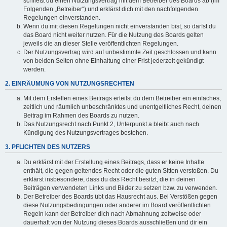
schließt du einen Nutzungsvertrag mit dem Betreiber des Boards ab (im
Folgenden „Betreiber“) und erklärst dich mit den nachfolgenden
Regelungen einverstanden.
Wenn du mit diesen Regelungen nicht einverstanden bist, so darfst du
das Board nicht weiter nutzen. Für die Nutzung des Boards gelten
jeweils die an dieser Stelle veröffentlichten Regelungen.
Der Nutzungsvertrag wird auf unbestimmte Zeit geschlossen und kann
von beiden Seiten ohne Einhaltung einer Frist jederzeit gekündigt
werden.
2. EINRÄUMUNG VON NUTZUNGSRECHTEN
Mit dem Erstellen eines Beitrags erteilst du dem Betreiber ein einfaches,
zeitlich und räumlich unbeschränktes und unentgeltliches Recht, deinen
Beitrag im Rahmen des Boards zu nutzen.
Das Nutzungsrecht nach Punkt 2, Unterpunkt a bleibt auch nach
Kündigung des Nutzungsvertrages bestehen.
3. PFLICHTEN DES NUTZERS
Du erklärst mit der Erstellung eines Beitrags, dass er keine Inhalte
enthält, die gegen geltendes Recht oder die guten Sitten verstoßen. Du
erklärst insbesondere, dass du das Recht besitzt, die in deinen
Beiträgen verwendeten Links und Bilder zu setzen bzw. zu verwenden.
Der Betreiber des Boards übt das Hausrecht aus. Bei Verstößen gegen
diese Nutzungsbedingungen oder anderer im Board veröffentlichten
Regeln kann der Betreiber dich nach Abmahnung zeitweise oder
dauerhaft von der Nutzung dieses Boards ausschließen und dir ein