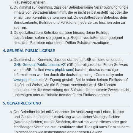
Hausverbot erteilen.
Du nimmst zur Kenntnis, dass der Betreiber keine Verantwortung für die
Inhalte von Beiträgen übernimmt, die er nicht selbst erstellt hat oder die
er nicht zur Kenntnis genommen hat. Du gestattest dem Betreiber, dein
Benutzerkonto, Beiträge und Funktionen jederzeit zu löschen oder zu
sperren.
Du gestattest dem Betreiber darüber hinaus, deine Beiträge
abzuändern, sofern sie gegen o. g. Regeln verstoßen oder geeignet
sind, dem Betreiber oder einem Dritten Schaden zuzufügen.
4. GENERAL PUBLIC LICENSE
Du nimmst zur Kenntnis, dass es sich bei phpBB um eine unter der „
GNU General Public License v2
“ (GPL) bereitgestellten Foren-Software
von phpBB Limited (
www.phpbb.com
) handelt; deutschsprachige
Informationen werden durch die deutschsprachige Community unter
www.phpbb.de
zur Verfügung gestellt. Beide haben keinen Einfluss auf
die Art und Weise, wie die Software verwendet wird. Sie können
insbesondere die Verwendung der Software für bestimmte Zwecke nicht
untersagen oder auf Inhalte fremder Foren Einfluss nehmen.
5. GEWÄHRLEISTUNG
Der Betreiber haftet mit Ausnahme der Verletzung von Leben, Körper
und Gesundheit und der Verletzung wesentlicher Vertragspflichten
(Kardinalpflichten) nur für Schäden, die auf ein vorsätzliches oder grob
fahrlässiges Verhalten zurückzuführen sind. Dies gilt auch für mittelbare
Folgeschäden wie insbesondere entgangenen Gewinn.