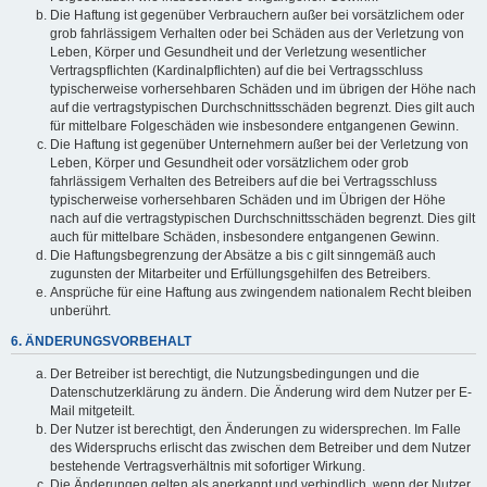
Die Haftung ist gegenüber Verbrauchern außer bei vorsätzlichem oder
grob fahrlässigem Verhalten oder bei Schäden aus der Verletzung von
Leben, Körper und Gesundheit und der Verletzung wesentlicher
Vertragspflichten (Kardinalpflichten) auf die bei Vertragsschluss
typischerweise vorhersehbaren Schäden und im übrigen der Höhe nach
auf die vertragstypischen Durchschnittsschäden begrenzt. Dies gilt auch
für mittelbare Folgeschäden wie insbesondere entgangenen Gewinn.
Die Haftung ist gegenüber Unternehmern außer bei der Verletzung von
Leben, Körper und Gesundheit oder vorsätzlichem oder grob
fahrlässigem Verhalten des Betreibers auf die bei Vertragsschluss
typischerweise vorhersehbaren Schäden und im Übrigen der Höhe
nach auf die vertragstypischen Durchschnittsschäden begrenzt. Dies gilt
auch für mittelbare Schäden, insbesondere entgangenen Gewinn.
Die Haftungsbegrenzung der Absätze a bis c gilt sinngemäß auch
zugunsten der Mitarbeiter und Erfüllungsgehilfen des Betreibers.
Ansprüche für eine Haftung aus zwingendem nationalem Recht bleiben
unberührt.
6. ÄNDERUNGSVORBEHALT
Der Betreiber ist berechtigt, die Nutzungsbedingungen und die
Datenschutzerklärung zu ändern. Die Änderung wird dem Nutzer per E-
Mail mitgeteilt.
Der Nutzer ist berechtigt, den Änderungen zu widersprechen. Im Falle
des Widerspruchs erlischt das zwischen dem Betreiber und dem Nutzer
bestehende Vertragsverhältnis mit sofortiger Wirkung.
Die Änderungen gelten als anerkannt und verbindlich, wenn der Nutzer