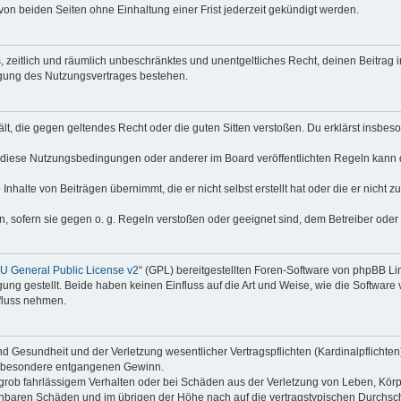
on beiden Seiten ohne Einhaltung einer Frist jederzeit gekündigt werden.
hes, zeitlich und räumlich unbeschränktes und unentgeltliches Recht, deinen Beitra
igung des Nutzungsvertrages bestehen.
thält, die gegen geltendes Recht oder die guten Sitten verstoßen. Du erklärst insbe
 diese Nutzungsbedingungen oder anderer im Board veröffentlichten Regeln kann 
Inhalte von Beiträgen übernimmt, die er nicht selbst erstellt hat oder die er nicht
n, sofern sie gegen o. g. Regeln verstoßen oder geeignet sind, dem Betreiber ode
 General Public License v2
“ (GPL) bereitgestellten Foren-Software von phpBB Lim
gung gestellt. Beide haben keinen Einfluss auf die Art und Weise, wie die Softwar
nfluss nehmen.
 Gesundheit und der Verletzung wesentlicher Vertragspflichten (Kardinalpflichten) 
 insbesondere entgangenen Gewinn.
grob fahrlässigem Verhalten oder bei Schäden aus der Verletzung von Leben, Körp
sehbaren Schäden und im übrigen der Höhe nach auf die vertragstypischen Durchsch