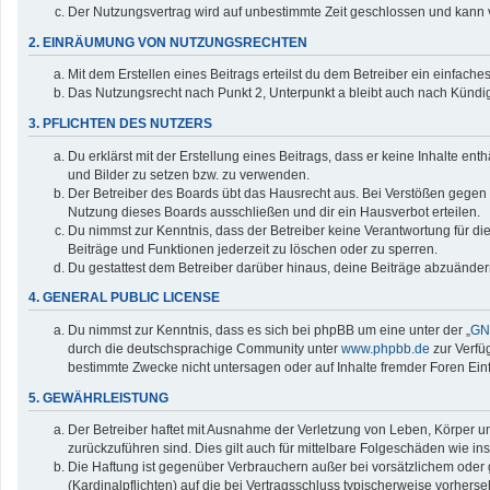
Der Nutzungsvertrag wird auf unbestimmte Zeit geschlossen und kann v
2. EINRÄUMUNG VON NUTZUNGSRECHTEN
Mit dem Erstellen eines Beitrags erteilst du dem Betreiber ein einfac
Das Nutzungsrecht nach Punkt 2, Unterpunkt a bleibt auch nach Künd
3. PFLICHTEN DES NUTZERS
Du erklärst mit der Erstellung eines Beitrags, dass er keine Inhalte en
und Bilder zu setzen bzw. zu verwenden.
Der Betreiber des Boards übt das Hausrecht aus. Bei Verstößen gegen
Nutzung dieses Boards ausschließen und dir ein Hausverbot erteilen.
Du nimmst zur Kenntnis, dass der Betreiber keine Verantwortung für die 
Beiträge und Funktionen jederzeit zu löschen oder zu sperren.
Du gestattest dem Betreiber darüber hinaus, deine Beiträge abzuänder
4. GENERAL PUBLIC LICENSE
Du nimmst zur Kenntnis, dass es sich bei phpBB um eine unter der „
GNU
durch die deutschsprachige Community unter
www.phpbb.de
zur Verfü
bestimmte Zwecke nicht untersagen oder auf Inhalte fremder Foren Ei
5. GEWÄHRLEISTUNG
Der Betreiber haftet mit Ausnahme der Verletzung von Leben, Körper und
zurückzuführen sind. Dies gilt auch für mittelbare Folgeschäden wie
Die Haftung ist gegenüber Verbrauchern außer bei vorsätzlichem oder 
(Kardinalpflichten) auf die bei Vertragsschluss typischerweise vorher