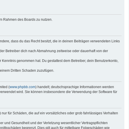
g im Rahmen des Boards zu nutzen.
sondere, dass du das Recht besitzt, die in deinen Beiträgen verwendeten Links
der Betreiber dich nach Abmahnung zeitweise oder dauerhaft von der
 zur Kenntnis genommen hat. Du gestattest dem Betreiber, dein Benutzerkonto,
r einem Dritten Schaden zuzufügen.
ited (
www.phpbb.com
) handelt; deutschsprachige Informationen werden
e verwendet wird. Sie können insbesondere die Verwendung der Software für
nur für Schäden, die auf ein vorsätzliches oder grob fahrlässiges Verhalten
er und Gesundheit und der Verletzung wesentlicher Vertragspflichten
nittsschäden begrenzt. Dies gilt auch für mittelbare Folgeschäden wie