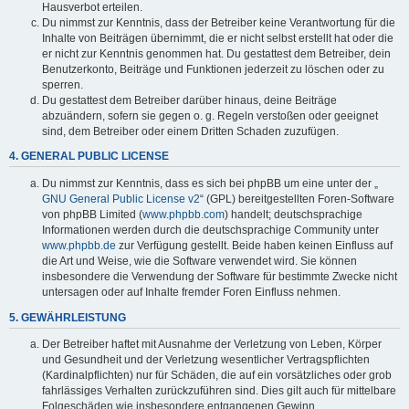
Hausverbot erteilen.
Du nimmst zur Kenntnis, dass der Betreiber keine Verantwortung für die
Inhalte von Beiträgen übernimmt, die er nicht selbst erstellt hat oder die
er nicht zur Kenntnis genommen hat. Du gestattest dem Betreiber, dein
Benutzerkonto, Beiträge und Funktionen jederzeit zu löschen oder zu
sperren.
Du gestattest dem Betreiber darüber hinaus, deine Beiträge
abzuändern, sofern sie gegen o. g. Regeln verstoßen oder geeignet
sind, dem Betreiber oder einem Dritten Schaden zuzufügen.
4. GENERAL PUBLIC LICENSE
Du nimmst zur Kenntnis, dass es sich bei phpBB um eine unter der „
GNU General Public License v2
“ (GPL) bereitgestellten Foren-Software
von phpBB Limited (
www.phpbb.com
) handelt; deutschsprachige
Informationen werden durch die deutschsprachige Community unter
www.phpbb.de
zur Verfügung gestellt. Beide haben keinen Einfluss auf
die Art und Weise, wie die Software verwendet wird. Sie können
insbesondere die Verwendung der Software für bestimmte Zwecke nicht
untersagen oder auf Inhalte fremder Foren Einfluss nehmen.
5. GEWÄHRLEISTUNG
Der Betreiber haftet mit Ausnahme der Verletzung von Leben, Körper
und Gesundheit und der Verletzung wesentlicher Vertragspflichten
(Kardinalpflichten) nur für Schäden, die auf ein vorsätzliches oder grob
fahrlässiges Verhalten zurückzuführen sind. Dies gilt auch für mittelbare
Folgeschäden wie insbesondere entgangenen Gewinn.