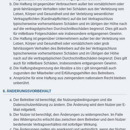
Die Haftung ist gegenüber Verbrauchern außer bei vorsätzlichem oder
grob fahrlässigem Verhalten oder bei Schäden aus der Verletzung von
Leben, Körper und Gesundheit und der Verletzung wesentlicher
Vertragspflichten (Kardinalpflichten) auf die bei Vertragsschluss
typischerweise vorhersehbaren Schäden und im übrigen der Höhe nach
auf die vertragstypischen Durchschnittsschäden begrenzt. Dies gilt auch
für mittelbare Folgeschäden wie insbesondere entgangenen Gewinn.
Die Haftung ist gegenüber Unternehmern außer bei der Verletzung von
Leben, Körper und Gesundheit oder vorsätzlichem oder grob
fahrlässigem Verhalten des Betreibers auf die bei Vertragsschluss
typischerweise vorhersehbaren Schäden und im Übrigen der Höhe
nach auf die vertragstypischen Durchschnittsschäden begrenzt. Dies gilt
auch für mittelbare Schäden, insbesondere entgangenen Gewinn.
Die Haftungsbegrenzung der Absätze a bis c gilt sinngemäß auch
zugunsten der Mitarbeiter und Erfüllungsgehilfen des Betreibers.
Ansprüche für eine Haftung aus zwingendem nationalem Recht bleiben
unberührt.
6. ÄNDERUNGSVORBEHALT
Der Betreiber ist berechtigt, die Nutzungsbedingungen und die
Datenschutzerklärung zu ändern. Die Änderung wird dem Nutzer per E-
Mail mitgeteilt.
Der Nutzer ist berechtigt, den Änderungen zu widersprechen. Im Falle
des Widerspruchs erlischt das zwischen dem Betreiber und dem Nutzer
bestehende Vertragsverhältnis mit sofortiger Wirkung.
Die Änderungen gelten als anerkannt und verbindlich, wenn der Nutzer