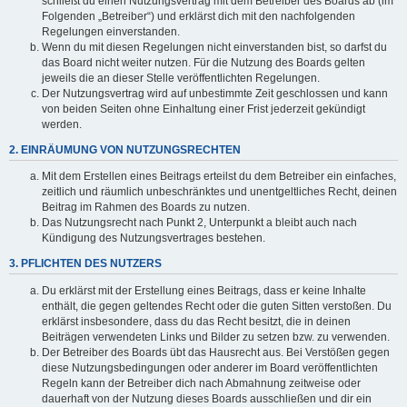
schließt du einen Nutzungsvertrag mit dem Betreiber des Boards ab (im
Folgenden „Betreiber“) und erklärst dich mit den nachfolgenden
Regelungen einverstanden.
Wenn du mit diesen Regelungen nicht einverstanden bist, so darfst du
das Board nicht weiter nutzen. Für die Nutzung des Boards gelten
jeweils die an dieser Stelle veröffentlichten Regelungen.
Der Nutzungsvertrag wird auf unbestimmte Zeit geschlossen und kann
von beiden Seiten ohne Einhaltung einer Frist jederzeit gekündigt
werden.
2. EINRÄUMUNG VON NUTZUNGSRECHTEN
Mit dem Erstellen eines Beitrags erteilst du dem Betreiber ein einfaches,
zeitlich und räumlich unbeschränktes und unentgeltliches Recht, deinen
Beitrag im Rahmen des Boards zu nutzen.
Das Nutzungsrecht nach Punkt 2, Unterpunkt a bleibt auch nach
Kündigung des Nutzungsvertrages bestehen.
3. PFLICHTEN DES NUTZERS
Du erklärst mit der Erstellung eines Beitrags, dass er keine Inhalte
enthält, die gegen geltendes Recht oder die guten Sitten verstoßen. Du
erklärst insbesondere, dass du das Recht besitzt, die in deinen
Beiträgen verwendeten Links und Bilder zu setzen bzw. zu verwenden.
Der Betreiber des Boards übt das Hausrecht aus. Bei Verstößen gegen
diese Nutzungsbedingungen oder anderer im Board veröffentlichten
Regeln kann der Betreiber dich nach Abmahnung zeitweise oder
dauerhaft von der Nutzung dieses Boards ausschließen und dir ein