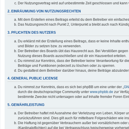
Der Nutzungsvertrag wird auf unbestimmte Zeit geschlossen und kann v
2. EINRÄUMUNG VON NUTZUNGSRECHTEN
Mit dem Erstellen eines Beitrags erteilst du dem Betreiber ein einfac
Das Nutzungsrecht nach Punkt 2, Unterpunkt a bleibt auch nach Künd
3. PFLICHTEN DES NUTZERS
Du erklärst mit der Erstellung eines Beitrags, dass er keine Inhalte en
und Bilder zu setzen bzw. zu verwenden.
Der Betreiber des Boards übt das Hausrecht aus. Bei Verstößen gegen
Nutzung dieses Boards ausschließen und dir ein Hausverbot erteilen.
Du nimmst zur Kenntnis, dass der Betreiber keine Verantwortung für die 
Beiträge und Funktionen jederzeit zu löschen oder zu sperren.
Du gestattest dem Betreiber darüber hinaus, deine Beiträge abzuänder
4. GENERAL PUBLIC LICENSE
Du nimmst zur Kenntnis, dass es sich bei phpBB um eine unter der „
GNU
durch die deutschsprachige Community unter
www.phpbb.de
zur Verfü
bestimmte Zwecke nicht untersagen oder auf Inhalte fremder Foren Ei
5. GEWÄHRLEISTUNG
Der Betreiber haftet mit Ausnahme der Verletzung von Leben, Körper und
zurückzuführen sind. Dies gilt auch für mittelbare Folgeschäden wie
Die Haftung ist gegenüber Verbrauchern außer bei vorsätzlichem oder 
(Kardinalpflichten) auf die bei Vertragsschluss typischerweise vorher