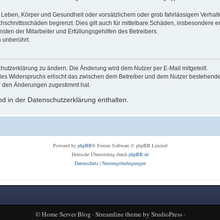
Leben, Körper und Gesundheit oder vorsätzlichem oder grob fahrlässigem Verhalte
hschnittsschäden begrenzt. Dies gilt auch für mittelbare Schäden, insbesondere
ten der Mitarbeiter und Erfüllungsgehilfen des Betreibers.
 unberührt.
hutzerklärung zu ändern. Die Änderung wird dem Nutzer per E-Mail mitgeteilt.
des Widerspruchs erlischt das zwischen dem Betreiber und dem Nutzer bestehende V
r den Änderungen zugestimmt hat.
d in der Datenschutzerklärung enthalten.
Powered by
phpBB
® Forum Software © phpBB Limited
Deutsche Übersetzung durch
phpBB.de
Datenschutz
|
Nutzungsbedingungen
©
Home Server Blog
·
Streamline theme
by
StudioPress
·