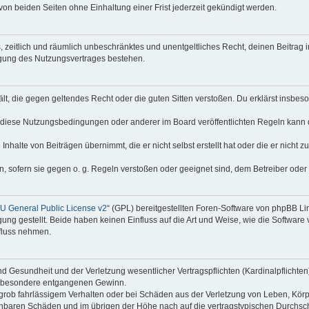
on beiden Seiten ohne Einhaltung einer Frist jederzeit gekündigt werden.
hes, zeitlich und räumlich unbeschränktes und unentgeltliches Recht, deinen Beitra
igung des Nutzungsvertrages bestehen.
thält, die gegen geltendes Recht oder die guten Sitten verstoßen. Du erklärst insbe
 diese Nutzungsbedingungen oder anderer im Board veröffentlichten Regeln kann 
Inhalte von Beiträgen übernimmt, die er nicht selbst erstellt hat oder die er nicht
n, sofern sie gegen o. g. Regeln verstoßen oder geeignet sind, dem Betreiber ode
 General Public License v2
“ (GPL) bereitgestellten Foren-Software von phpBB Lim
gung gestellt. Beide haben keinen Einfluss auf die Art und Weise, wie die Softwar
nfluss nehmen.
 Gesundheit und der Verletzung wesentlicher Vertragspflichten (Kardinalpflichten) 
 insbesondere entgangenen Gewinn.
grob fahrlässigem Verhalten oder bei Schäden aus der Verletzung von Leben, Körp
sehbaren Schäden und im übrigen der Höhe nach auf die vertragstypischen Durchsch