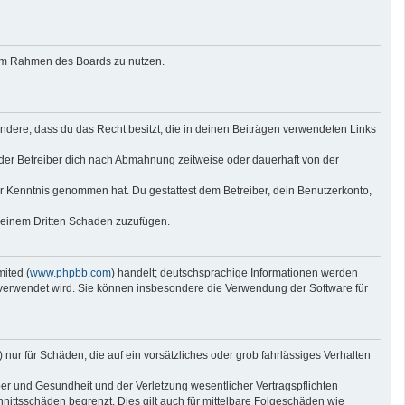
g im Rahmen des Boards zu nutzen.
sondere, dass du das Recht besitzt, die in deinen Beiträgen verwendeten Links
der Betreiber dich nach Abmahnung zeitweise oder dauerhaft von der
 zur Kenntnis genommen hat. Du gestattest dem Betreiber, dein Benutzerkonto,
r einem Dritten Schaden zuzufügen.
ited (
www.phpbb.com
) handelt; deutschsprachige Informationen werden
e verwendet wird. Sie können insbesondere die Verwendung der Software für
nur für Schäden, die auf ein vorsätzliches oder grob fahrlässiges Verhalten
er und Gesundheit und der Verletzung wesentlicher Vertragspflichten
nittsschäden begrenzt. Dies gilt auch für mittelbare Folgeschäden wie