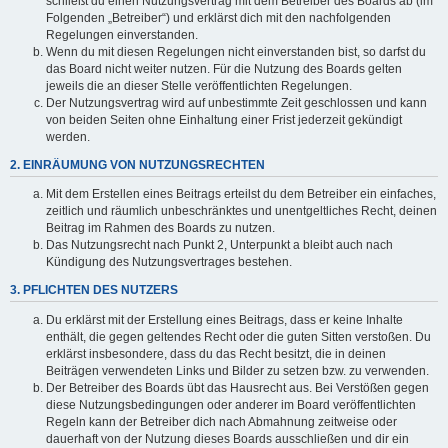
schließt du einen Nutzungsvertrag mit dem Betreiber des Boards ab (im
Folgenden „Betreiber“) und erklärst dich mit den nachfolgenden
Regelungen einverstanden.
Wenn du mit diesen Regelungen nicht einverstanden bist, so darfst du
das Board nicht weiter nutzen. Für die Nutzung des Boards gelten
jeweils die an dieser Stelle veröffentlichten Regelungen.
Der Nutzungsvertrag wird auf unbestimmte Zeit geschlossen und kann
von beiden Seiten ohne Einhaltung einer Frist jederzeit gekündigt
werden.
2. EINRÄUMUNG VON NUTZUNGSRECHTEN
Mit dem Erstellen eines Beitrags erteilst du dem Betreiber ein einfaches,
zeitlich und räumlich unbeschränktes und unentgeltliches Recht, deinen
Beitrag im Rahmen des Boards zu nutzen.
Das Nutzungsrecht nach Punkt 2, Unterpunkt a bleibt auch nach
Kündigung des Nutzungsvertrages bestehen.
3. PFLICHTEN DES NUTZERS
Du erklärst mit der Erstellung eines Beitrags, dass er keine Inhalte
enthält, die gegen geltendes Recht oder die guten Sitten verstoßen. Du
erklärst insbesondere, dass du das Recht besitzt, die in deinen
Beiträgen verwendeten Links und Bilder zu setzen bzw. zu verwenden.
Der Betreiber des Boards übt das Hausrecht aus. Bei Verstößen gegen
diese Nutzungsbedingungen oder anderer im Board veröffentlichten
Regeln kann der Betreiber dich nach Abmahnung zeitweise oder
dauerhaft von der Nutzung dieses Boards ausschließen und dir ein