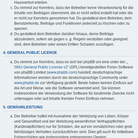
Hausverbot erteilen.
Du nimmst zur Kenntnis, dass der Betreiber keine Verantwortung für die
Inhalte von Beiträgen übernimmt, die er nicht selbst erstellt hat oder die
er nicht zur Kenntnis genommen hat. Du gestattest dem Betreiber, dein
Benutzerkonto, Beiträge und Funktionen jederzeit zu löschen oder zu
sperren.
Du gestattest dem Betreiber darüber hinaus, deine Beiträge
abzuändern, sofern sie gegen o. g. Regeln verstoßen oder geeignet
sind, dem Betreiber oder einem Dritten Schaden zuzufügen.
4. GENERAL PUBLIC LICENSE
Du nimmst zur Kenntnis, dass es sich bei phpBB um eine unter der „
GNU General Public License v2
“ (GPL) bereitgestellten Foren-Software
von phpBB Limited (
www.phpbb.com
) handelt; deutschsprachige
Informationen werden durch die deutschsprachige Community unter
www.phpbb.de
zur Verfügung gestellt. Beide haben keinen Einfluss auf
die Art und Weise, wie die Software verwendet wird. Sie können
insbesondere die Verwendung der Software für bestimmte Zwecke nicht
untersagen oder auf Inhalte fremder Foren Einfluss nehmen.
5. GEWÄHRLEISTUNG
Der Betreiber haftet mit Ausnahme der Verletzung von Leben, Körper
und Gesundheit und der Verletzung wesentlicher Vertragspflichten
(Kardinalpflichten) nur für Schäden, die auf ein vorsätzliches oder grob
fahrlässiges Verhalten zurückzuführen sind. Dies gilt auch für mittelbare
Folgeschäden wie insbesondere entgangenen Gewinn.