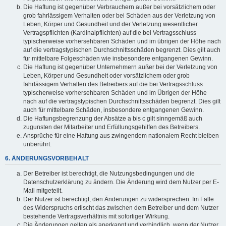
Die Haftung ist gegenüber Verbrauchern außer bei vorsätzlichem oder
grob fahrlässigem Verhalten oder bei Schäden aus der Verletzung von
Leben, Körper und Gesundheit und der Verletzung wesentlicher
Vertragspflichten (Kardinalpflichten) auf die bei Vertragsschluss
typischerweise vorhersehbaren Schäden und im übrigen der Höhe nach
auf die vertragstypischen Durchschnittsschäden begrenzt. Dies gilt auch
für mittelbare Folgeschäden wie insbesondere entgangenen Gewinn.
Die Haftung ist gegenüber Unternehmern außer bei der Verletzung von
Leben, Körper und Gesundheit oder vorsätzlichem oder grob
fahrlässigem Verhalten des Betreibers auf die bei Vertragsschluss
typischerweise vorhersehbaren Schäden und im Übrigen der Höhe
nach auf die vertragstypischen Durchschnittsschäden begrenzt. Dies gilt
auch für mittelbare Schäden, insbesondere entgangenen Gewinn.
Die Haftungsbegrenzung der Absätze a bis c gilt sinngemäß auch
zugunsten der Mitarbeiter und Erfüllungsgehilfen des Betreibers.
Ansprüche für eine Haftung aus zwingendem nationalem Recht bleiben
unberührt.
6. ÄNDERUNGSVORBEHALT
Der Betreiber ist berechtigt, die Nutzungsbedingungen und die
Datenschutzerklärung zu ändern. Die Änderung wird dem Nutzer per E-
Mail mitgeteilt.
Der Nutzer ist berechtigt, den Änderungen zu widersprechen. Im Falle
des Widerspruchs erlischt das zwischen dem Betreiber und dem Nutzer
bestehende Vertragsverhältnis mit sofortiger Wirkung.
Die Änderungen gelten als anerkannt und verbindlich, wenn der Nutzer