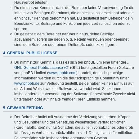
Hausverbot erteilen.
Du nimmst zur Kenntnis, dass der Betreiber keine Verantwortung für die
Inhalte von Beiträgen übernimmt, die er nicht selbst erstellt hat oder die
er nicht zur Kenntnis genommen hat. Du gestattest dem Betreiber, dein
Benutzerkonto, Beiträge und Funktionen jederzeit zu löschen oder zu
sperren.
Du gestattest dem Betreiber darüber hinaus, deine Beiträge
abzuändern, sofern sie gegen o. g. Regeln verstoßen oder geeignet
sind, dem Betreiber oder einem Dritten Schaden zuzufügen.
4. GENERAL PUBLIC LICENSE
Du nimmst zur Kenntnis, dass es sich bei phpBB um eine unter der „
GNU General Public License v2
“ (GPL) bereitgestellten Foren-Software
von phpBB Limited (
www.phpbb.com
) handelt; deutschsprachige
Informationen werden durch die deutschsprachige Community unter
www.phpbb.de
zur Verfügung gestellt. Beide haben keinen Einfluss auf
die Art und Weise, wie die Software verwendet wird. Sie können
insbesondere die Verwendung der Software für bestimmte Zwecke nicht
untersagen oder auf Inhalte fremder Foren Einfluss nehmen.
5. GEWÄHRLEISTUNG
Der Betreiber haftet mit Ausnahme der Verletzung von Leben, Körper
und Gesundheit und der Verletzung wesentlicher Vertragspflichten
(Kardinalpflichten) nur für Schäden, die auf ein vorsätzliches oder grob
fahrlässiges Verhalten zurückzuführen sind. Dies gilt auch für mittelbare
Folgeschäden wie insbesondere entgangenen Gewinn.