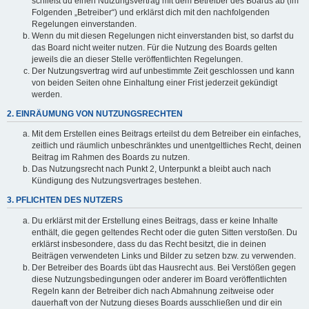
schließt du einen Nutzungsvertrag mit dem Betreiber des Boards ab (im
Folgenden „Betreiber“) und erklärst dich mit den nachfolgenden
Regelungen einverstanden.
Wenn du mit diesen Regelungen nicht einverstanden bist, so darfst du
das Board nicht weiter nutzen. Für die Nutzung des Boards gelten
jeweils die an dieser Stelle veröffentlichten Regelungen.
Der Nutzungsvertrag wird auf unbestimmte Zeit geschlossen und kann
von beiden Seiten ohne Einhaltung einer Frist jederzeit gekündigt
werden.
2. EINRÄUMUNG VON NUTZUNGSRECHTEN
Mit dem Erstellen eines Beitrags erteilst du dem Betreiber ein einfaches,
zeitlich und räumlich unbeschränktes und unentgeltliches Recht, deinen
Beitrag im Rahmen des Boards zu nutzen.
Das Nutzungsrecht nach Punkt 2, Unterpunkt a bleibt auch nach
Kündigung des Nutzungsvertrages bestehen.
3. PFLICHTEN DES NUTZERS
Du erklärst mit der Erstellung eines Beitrags, dass er keine Inhalte
enthält, die gegen geltendes Recht oder die guten Sitten verstoßen. Du
erklärst insbesondere, dass du das Recht besitzt, die in deinen
Beiträgen verwendeten Links und Bilder zu setzen bzw. zu verwenden.
Der Betreiber des Boards übt das Hausrecht aus. Bei Verstößen gegen
diese Nutzungsbedingungen oder anderer im Board veröffentlichten
Regeln kann der Betreiber dich nach Abmahnung zeitweise oder
dauerhaft von der Nutzung dieses Boards ausschließen und dir ein