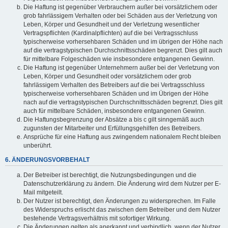
Die Haftung ist gegenüber Verbrauchern außer bei vorsätzlichem oder
grob fahrlässigem Verhalten oder bei Schäden aus der Verletzung von
Leben, Körper und Gesundheit und der Verletzung wesentlicher
Vertragspflichten (Kardinalpflichten) auf die bei Vertragsschluss
typischerweise vorhersehbaren Schäden und im übrigen der Höhe nach
auf die vertragstypischen Durchschnittsschäden begrenzt. Dies gilt auch
für mittelbare Folgeschäden wie insbesondere entgangenen Gewinn.
Die Haftung ist gegenüber Unternehmern außer bei der Verletzung von
Leben, Körper und Gesundheit oder vorsätzlichem oder grob
fahrlässigem Verhalten des Betreibers auf die bei Vertragsschluss
typischerweise vorhersehbaren Schäden und im Übrigen der Höhe
nach auf die vertragstypischen Durchschnittsschäden begrenzt. Dies gilt
auch für mittelbare Schäden, insbesondere entgangenen Gewinn.
Die Haftungsbegrenzung der Absätze a bis c gilt sinngemäß auch
zugunsten der Mitarbeiter und Erfüllungsgehilfen des Betreibers.
Ansprüche für eine Haftung aus zwingendem nationalem Recht bleiben
unberührt.
6. ÄNDERUNGSVORBEHALT
Der Betreiber ist berechtigt, die Nutzungsbedingungen und die
Datenschutzerklärung zu ändern. Die Änderung wird dem Nutzer per E-
Mail mitgeteilt.
Der Nutzer ist berechtigt, den Änderungen zu widersprechen. Im Falle
des Widerspruchs erlischt das zwischen dem Betreiber und dem Nutzer
bestehende Vertragsverhältnis mit sofortiger Wirkung.
Die Änderungen gelten als anerkannt und verbindlich, wenn der Nutzer