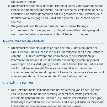
Hausverbot erteilen.
Du nimmst zur Kenntnis, dass der Betreiber keine Verantwortung für die
Inhalte von Beiträgen übernimmt, die er nicht selbst erstellt hat oder die
er nicht zur Kenntnis genommen hat. Du gestattest dem Betreiber, dein
Benutzerkonto, Beiträge und Funktionen jederzeit zu löschen oder zu
sperren.
Du gestattest dem Betreiber darüber hinaus, deine Beiträge
abzuändern, sofern sie gegen o. g. Regeln verstoßen oder geeignet
sind, dem Betreiber oder einem Dritten Schaden zuzufügen.
4. GENERAL PUBLIC LICENSE
Du nimmst zur Kenntnis, dass es sich bei phpBB um eine unter der „
GNU General Public License v2
“ (GPL) bereitgestellten Foren-Software
von phpBB Limited (
www.phpbb.com
) handelt; deutschsprachige
Informationen werden durch die deutschsprachige Community unter
www.phpbb.de
zur Verfügung gestellt. Beide haben keinen Einfluss auf
die Art und Weise, wie die Software verwendet wird. Sie können
insbesondere die Verwendung der Software für bestimmte Zwecke nicht
untersagen oder auf Inhalte fremder Foren Einfluss nehmen.
5. GEWÄHRLEISTUNG
Der Betreiber haftet mit Ausnahme der Verletzung von Leben, Körper
und Gesundheit und der Verletzung wesentlicher Vertragspflichten
(Kardinalpflichten) nur für Schäden, die auf ein vorsätzliches oder grob
fahrlässiges Verhalten zurückzuführen sind. Dies gilt auch für mittelbare
Folgeschäden wie insbesondere entgangenen Gewinn.