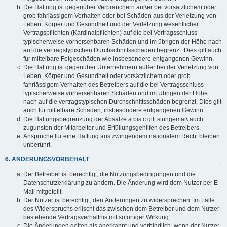
Die Haftung ist gegenüber Verbrauchern außer bei vorsätzlichem oder
grob fahrlässigem Verhalten oder bei Schäden aus der Verletzung von
Leben, Körper und Gesundheit und der Verletzung wesentlicher
Vertragspflichten (Kardinalpflichten) auf die bei Vertragsschluss
typischerweise vorhersehbaren Schäden und im übrigen der Höhe nach
auf die vertragstypischen Durchschnittsschäden begrenzt. Dies gilt auch
für mittelbare Folgeschäden wie insbesondere entgangenen Gewinn.
Die Haftung ist gegenüber Unternehmern außer bei der Verletzung von
Leben, Körper und Gesundheit oder vorsätzlichem oder grob
fahrlässigem Verhalten des Betreibers auf die bei Vertragsschluss
typischerweise vorhersehbaren Schäden und im Übrigen der Höhe
nach auf die vertragstypischen Durchschnittsschäden begrenzt. Dies gilt
auch für mittelbare Schäden, insbesondere entgangenen Gewinn.
Die Haftungsbegrenzung der Absätze a bis c gilt sinngemäß auch
zugunsten der Mitarbeiter und Erfüllungsgehilfen des Betreibers.
Ansprüche für eine Haftung aus zwingendem nationalem Recht bleiben
unberührt.
6. ÄNDERUNGSVORBEHALT
Der Betreiber ist berechtigt, die Nutzungsbedingungen und die
Datenschutzerklärung zu ändern. Die Änderung wird dem Nutzer per E-
Mail mitgeteilt.
Der Nutzer ist berechtigt, den Änderungen zu widersprechen. Im Falle
des Widerspruchs erlischt das zwischen dem Betreiber und dem Nutzer
bestehende Vertragsverhältnis mit sofortiger Wirkung.
Die Änderungen gelten als anerkannt und verbindlich, wenn der Nutzer