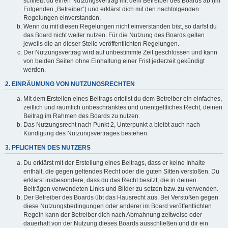
schließt du einen Nutzungsvertrag mit dem Betreiber des Boards ab (im
Folgenden „Betreiber“) und erklärst dich mit den nachfolgenden
Regelungen einverstanden.
Wenn du mit diesen Regelungen nicht einverstanden bist, so darfst du
das Board nicht weiter nutzen. Für die Nutzung des Boards gelten
jeweils die an dieser Stelle veröffentlichten Regelungen.
Der Nutzungsvertrag wird auf unbestimmte Zeit geschlossen und kann
von beiden Seiten ohne Einhaltung einer Frist jederzeit gekündigt
werden.
2. EINRÄUMUNG VON NUTZUNGSRECHTEN
Mit dem Erstellen eines Beitrags erteilst du dem Betreiber ein einfaches,
zeitlich und räumlich unbeschränktes und unentgeltliches Recht, deinen
Beitrag im Rahmen des Boards zu nutzen.
Das Nutzungsrecht nach Punkt 2, Unterpunkt a bleibt auch nach
Kündigung des Nutzungsvertrages bestehen.
3. PFLICHTEN DES NUTZERS
Du erklärst mit der Erstellung eines Beitrags, dass er keine Inhalte
enthält, die gegen geltendes Recht oder die guten Sitten verstoßen. Du
erklärst insbesondere, dass du das Recht besitzt, die in deinen
Beiträgen verwendeten Links und Bilder zu setzen bzw. zu verwenden.
Der Betreiber des Boards übt das Hausrecht aus. Bei Verstößen gegen
diese Nutzungsbedingungen oder anderer im Board veröffentlichten
Regeln kann der Betreiber dich nach Abmahnung zeitweise oder
dauerhaft von der Nutzung dieses Boards ausschließen und dir ein