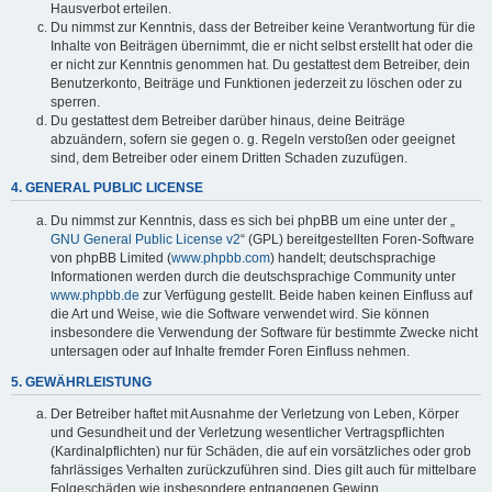
Hausverbot erteilen.
Du nimmst zur Kenntnis, dass der Betreiber keine Verantwortung für die
Inhalte von Beiträgen übernimmt, die er nicht selbst erstellt hat oder die
er nicht zur Kenntnis genommen hat. Du gestattest dem Betreiber, dein
Benutzerkonto, Beiträge und Funktionen jederzeit zu löschen oder zu
sperren.
Du gestattest dem Betreiber darüber hinaus, deine Beiträge
abzuändern, sofern sie gegen o. g. Regeln verstoßen oder geeignet
sind, dem Betreiber oder einem Dritten Schaden zuzufügen.
4. GENERAL PUBLIC LICENSE
Du nimmst zur Kenntnis, dass es sich bei phpBB um eine unter der „
GNU General Public License v2
“ (GPL) bereitgestellten Foren-Software
von phpBB Limited (
www.phpbb.com
) handelt; deutschsprachige
Informationen werden durch die deutschsprachige Community unter
www.phpbb.de
zur Verfügung gestellt. Beide haben keinen Einfluss auf
die Art und Weise, wie die Software verwendet wird. Sie können
insbesondere die Verwendung der Software für bestimmte Zwecke nicht
untersagen oder auf Inhalte fremder Foren Einfluss nehmen.
5. GEWÄHRLEISTUNG
Der Betreiber haftet mit Ausnahme der Verletzung von Leben, Körper
und Gesundheit und der Verletzung wesentlicher Vertragspflichten
(Kardinalpflichten) nur für Schäden, die auf ein vorsätzliches oder grob
fahrlässiges Verhalten zurückzuführen sind. Dies gilt auch für mittelbare
Folgeschäden wie insbesondere entgangenen Gewinn.