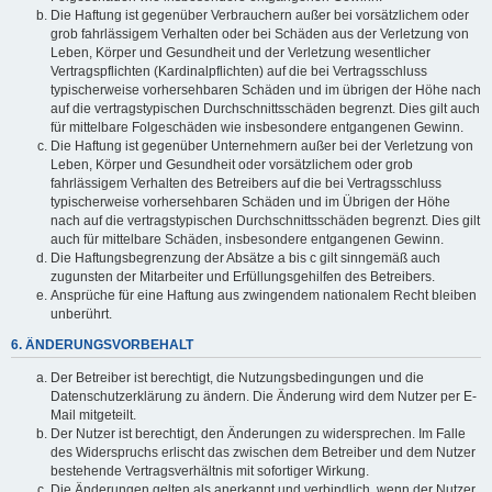
Die Haftung ist gegenüber Verbrauchern außer bei vorsätzlichem oder
grob fahrlässigem Verhalten oder bei Schäden aus der Verletzung von
Leben, Körper und Gesundheit und der Verletzung wesentlicher
Vertragspflichten (Kardinalpflichten) auf die bei Vertragsschluss
typischerweise vorhersehbaren Schäden und im übrigen der Höhe nach
auf die vertragstypischen Durchschnittsschäden begrenzt. Dies gilt auch
für mittelbare Folgeschäden wie insbesondere entgangenen Gewinn.
Die Haftung ist gegenüber Unternehmern außer bei der Verletzung von
Leben, Körper und Gesundheit oder vorsätzlichem oder grob
fahrlässigem Verhalten des Betreibers auf die bei Vertragsschluss
typischerweise vorhersehbaren Schäden und im Übrigen der Höhe
nach auf die vertragstypischen Durchschnittsschäden begrenzt. Dies gilt
auch für mittelbare Schäden, insbesondere entgangenen Gewinn.
Die Haftungsbegrenzung der Absätze a bis c gilt sinngemäß auch
zugunsten der Mitarbeiter und Erfüllungsgehilfen des Betreibers.
Ansprüche für eine Haftung aus zwingendem nationalem Recht bleiben
unberührt.
6. ÄNDERUNGSVORBEHALT
Der Betreiber ist berechtigt, die Nutzungsbedingungen und die
Datenschutzerklärung zu ändern. Die Änderung wird dem Nutzer per E-
Mail mitgeteilt.
Der Nutzer ist berechtigt, den Änderungen zu widersprechen. Im Falle
des Widerspruchs erlischt das zwischen dem Betreiber und dem Nutzer
bestehende Vertragsverhältnis mit sofortiger Wirkung.
Die Änderungen gelten als anerkannt und verbindlich, wenn der Nutzer