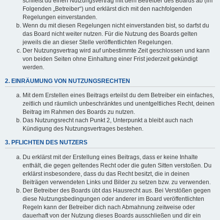
schließt du einen Nutzungsvertrag mit dem Betreiber des Boards ab (im
Folgenden „Betreiber“) und erklärst dich mit den nachfolgenden
Regelungen einverstanden.
Wenn du mit diesen Regelungen nicht einverstanden bist, so darfst du
das Board nicht weiter nutzen. Für die Nutzung des Boards gelten
jeweils die an dieser Stelle veröffentlichten Regelungen.
Der Nutzungsvertrag wird auf unbestimmte Zeit geschlossen und kann
von beiden Seiten ohne Einhaltung einer Frist jederzeit gekündigt
werden.
2. EINRÄUMUNG VON NUTZUNGSRECHTEN
Mit dem Erstellen eines Beitrags erteilst du dem Betreiber ein einfaches,
zeitlich und räumlich unbeschränktes und unentgeltliches Recht, deinen
Beitrag im Rahmen des Boards zu nutzen.
Das Nutzungsrecht nach Punkt 2, Unterpunkt a bleibt auch nach
Kündigung des Nutzungsvertrages bestehen.
3. PFLICHTEN DES NUTZERS
Du erklärst mit der Erstellung eines Beitrags, dass er keine Inhalte
enthält, die gegen geltendes Recht oder die guten Sitten verstoßen. Du
erklärst insbesondere, dass du das Recht besitzt, die in deinen
Beiträgen verwendeten Links und Bilder zu setzen bzw. zu verwenden.
Der Betreiber des Boards übt das Hausrecht aus. Bei Verstößen gegen
diese Nutzungsbedingungen oder anderer im Board veröffentlichten
Regeln kann der Betreiber dich nach Abmahnung zeitweise oder
dauerhaft von der Nutzung dieses Boards ausschließen und dir ein