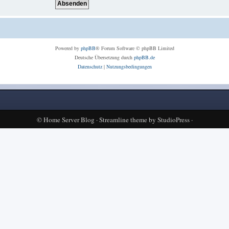
Powered by
phpBB
® Forum Software © phpBB Limited
Deutsche Übersetzung durch
phpBB.de
Datenschutz
|
Nutzungsbedingungen
©
Home Server Blog
·
Streamline theme
by
StudioPress
·