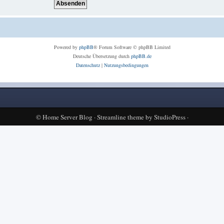
Powered by
phpBB
® Forum Software © phpBB Limited
Deutsche Übersetzung durch
phpBB.de
Datenschutz
|
Nutzungsbedingungen
©
Home Server Blog
·
Streamline theme
by
StudioPress
·