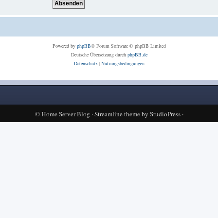
Powered by
phpBB
® Forum Software © phpBB Limited
Deutsche Übersetzung durch
phpBB.de
Datenschutz
|
Nutzungsbedingungen
©
Home Server Blog
·
Streamline theme
by
StudioPress
·