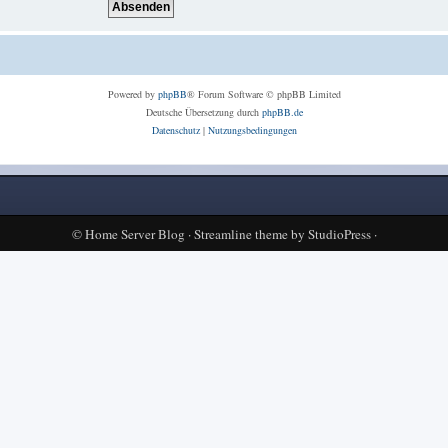
Powered by
phpBB
® Forum Software © phpBB Limited
Deutsche Übersetzung durch
phpBB.de
Datenschutz
|
Nutzungsbedingungen
©
Home Server Blog
·
Streamline theme
by
StudioPress
·