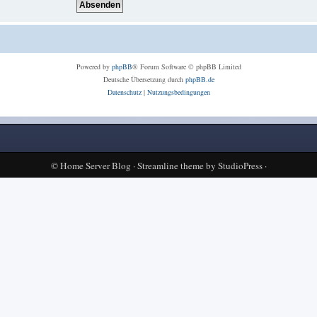
Powered by
phpBB
® Forum Software © phpBB Limited
Deutsche Übersetzung durch
phpBB.de
Datenschutz
|
Nutzungsbedingungen
©
Home Server Blog
·
Streamline theme
by
StudioPress
·