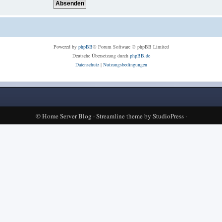
Powered by
phpBB
® Forum Software © phpBB Limited
Deutsche Übersetzung durch
phpBB.de
Datenschutz
|
Nutzungsbedingungen
©
Home Server Blog
·
Streamline theme
by
StudioPress
·