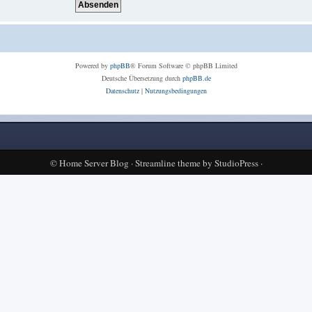
Powered by
phpBB
® Forum Software © phpBB Limited
Deutsche Übersetzung durch
phpBB.de
Datenschutz
|
Nutzungsbedingungen
©
Home Server Blog
·
Streamline theme
by
StudioPress
·