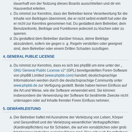
dauerhaft von der Nutzung dieses Boards ausschließen und dir ein
Hausverbot erteilen.
Du nimmst zur Kenntnis, dass der Betreiber keine Verantwortung für die
Inhalte von Beiträgen übernimmt, die er nicht selbst erstellt hat oder die
er nicht zur Kenntnis genommen hat. Du gestattest dem Betreiber, dein
Benutzerkonto, Beiträge und Funktionen jederzeit zu löschen oder zu
sperren.
Du gestattest dem Betreiber darüber hinaus, deine Beiträge
abzuändern, sofern sie gegen o. g. Regeln verstoßen oder geeignet
sind, dem Betreiber oder einem Dritten Schaden zuzufügen.
4. GENERAL PUBLIC LICENSE
Du nimmst zur Kenntnis, dass es sich bei phpBB um eine unter der „
GNU General Public License v2
“ (GPL) bereitgestellten Foren-Software
von phpBB Limited (
www.phpbb.com
) handelt; deutschsprachige
Informationen werden durch die deutschsprachige Community unter
www.phpbb.de
zur Verfügung gestellt. Beide haben keinen Einfluss auf
die Art und Weise, wie die Software verwendet wird. Sie können
insbesondere die Verwendung der Software für bestimmte Zwecke nicht
untersagen oder auf Inhalte fremder Foren Einfluss nehmen.
5. GEWÄHRLEISTUNG
Der Betreiber haftet mit Ausnahme der Verletzung von Leben, Körper
und Gesundheit und der Verletzung wesentlicher Vertragspflichten
(Kardinalpflichten) nur für Schäden, die auf ein vorsätzliches oder grob