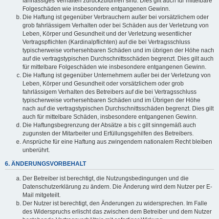
fahrlässiges Verhalten zurückzuführen sind. Dies gilt auch für mittelbare
Folgeschäden wie insbesondere entgangenen Gewinn.
Die Haftung ist gegenüber Verbrauchern außer bei vorsätzlichem oder
grob fahrlässigem Verhalten oder bei Schäden aus der Verletzung von
Leben, Körper und Gesundheit und der Verletzung wesentlicher
Vertragspflichten (Kardinalpflichten) auf die bei Vertragsschluss
typischerweise vorhersehbaren Schäden und im übrigen der Höhe nach
auf die vertragstypischen Durchschnittsschäden begrenzt. Dies gilt auch
für mittelbare Folgeschäden wie insbesondere entgangenen Gewinn.
Die Haftung ist gegenüber Unternehmern außer bei der Verletzung von
Leben, Körper und Gesundheit oder vorsätzlichem oder grob
fahrlässigem Verhalten des Betreibers auf die bei Vertragsschluss
typischerweise vorhersehbaren Schäden und im Übrigen der Höhe
nach auf die vertragstypischen Durchschnittsschäden begrenzt. Dies gilt
auch für mittelbare Schäden, insbesondere entgangenen Gewinn.
Die Haftungsbegrenzung der Absätze a bis c gilt sinngemäß auch
zugunsten der Mitarbeiter und Erfüllungsgehilfen des Betreibers.
Ansprüche für eine Haftung aus zwingendem nationalem Recht bleiben
unberührt.
6. ÄNDERUNGSVORBEHALT
Der Betreiber ist berechtigt, die Nutzungsbedingungen und die
Datenschutzerklärung zu ändern. Die Änderung wird dem Nutzer per E-
Mail mitgeteilt.
Der Nutzer ist berechtigt, den Änderungen zu widersprechen. Im Falle
des Widerspruchs erlischt das zwischen dem Betreiber und dem Nutzer