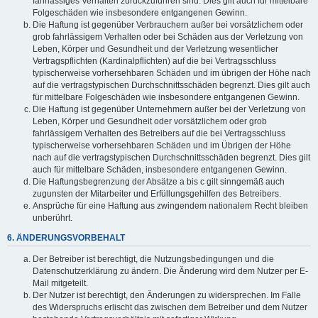
fahrlässiges Verhalten zurückzuführen sind. Dies gilt auch für mittelbare
Folgeschäden wie insbesondere entgangenen Gewinn.
Die Haftung ist gegenüber Verbrauchern außer bei vorsätzlichem oder
grob fahrlässigem Verhalten oder bei Schäden aus der Verletzung von
Leben, Körper und Gesundheit und der Verletzung wesentlicher
Vertragspflichten (Kardinalpflichten) auf die bei Vertragsschluss
typischerweise vorhersehbaren Schäden und im übrigen der Höhe nach
auf die vertragstypischen Durchschnittsschäden begrenzt. Dies gilt auch
für mittelbare Folgeschäden wie insbesondere entgangenen Gewinn.
Die Haftung ist gegenüber Unternehmern außer bei der Verletzung von
Leben, Körper und Gesundheit oder vorsätzlichem oder grob
fahrlässigem Verhalten des Betreibers auf die bei Vertragsschluss
typischerweise vorhersehbaren Schäden und im Übrigen der Höhe
nach auf die vertragstypischen Durchschnittsschäden begrenzt. Dies gilt
auch für mittelbare Schäden, insbesondere entgangenen Gewinn.
Die Haftungsbegrenzung der Absätze a bis c gilt sinngemäß auch
zugunsten der Mitarbeiter und Erfüllungsgehilfen des Betreibers.
Ansprüche für eine Haftung aus zwingendem nationalem Recht bleiben
unberührt.
6. ÄNDERUNGSVORBEHALT
Der Betreiber ist berechtigt, die Nutzungsbedingungen und die
Datenschutzerklärung zu ändern. Die Änderung wird dem Nutzer per E-
Mail mitgeteilt.
Der Nutzer ist berechtigt, den Änderungen zu widersprechen. Im Falle
des Widerspruchs erlischt das zwischen dem Betreiber und dem Nutzer