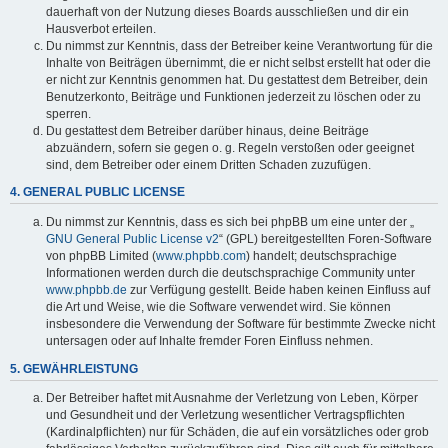
dauerhaft von der Nutzung dieses Boards ausschließen und dir ein
Hausverbot erteilen.
Du nimmst zur Kenntnis, dass der Betreiber keine Verantwortung für die
Inhalte von Beiträgen übernimmt, die er nicht selbst erstellt hat oder die
er nicht zur Kenntnis genommen hat. Du gestattest dem Betreiber, dein
Benutzerkonto, Beiträge und Funktionen jederzeit zu löschen oder zu
sperren.
Du gestattest dem Betreiber darüber hinaus, deine Beiträge
abzuändern, sofern sie gegen o. g. Regeln verstoßen oder geeignet
sind, dem Betreiber oder einem Dritten Schaden zuzufügen.
4. GENERAL PUBLIC LICENSE
Du nimmst zur Kenntnis, dass es sich bei phpBB um eine unter der „
GNU General Public License v2
“ (GPL) bereitgestellten Foren-Software
von phpBB Limited (
www.phpbb.com
) handelt; deutschsprachige
Informationen werden durch die deutschsprachige Community unter
www.phpbb.de
zur Verfügung gestellt. Beide haben keinen Einfluss auf
die Art und Weise, wie die Software verwendet wird. Sie können
insbesondere die Verwendung der Software für bestimmte Zwecke nicht
untersagen oder auf Inhalte fremder Foren Einfluss nehmen.
5. GEWÄHRLEISTUNG
Der Betreiber haftet mit Ausnahme der Verletzung von Leben, Körper
und Gesundheit und der Verletzung wesentlicher Vertragspflichten
(Kardinalpflichten) nur für Schäden, die auf ein vorsätzliches oder grob