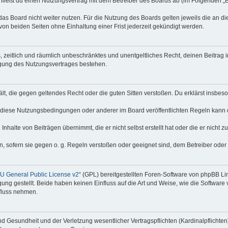
hließt du einen Nutzungsvertrag mit dem Betreiber des Boards ab (im Folgenden „
as Board nicht weiter nutzen. Für die Nutzung des Boards gelten jeweils die an di
on beiden Seiten ohne Einhaltung einer Frist jederzeit gekündigt werden.
hes, zeitlich und räumlich unbeschränktes und unentgeltliches Recht, deinen Beitra
igung des Nutzungsvertrages bestehen.
thält, die gegen geltendes Recht oder die guten Sitten verstoßen. Du erklärst insbe
 diese Nutzungsbedingungen oder anderer im Board veröffentlichten Regeln kann 
Inhalte von Beiträgen übernimmt, die er nicht selbst erstellt hat oder die er nicht
n, sofern sie gegen o. g. Regeln verstoßen oder geeignet sind, dem Betreiber ode
 General Public License v2
“ (GPL) bereitgestellten Foren-Software von phpBB Lim
gung gestellt. Beide haben keinen Einfluss auf die Art und Weise, wie die Softwar
nfluss nehmen.
 Gesundheit und der Verletzung wesentlicher Vertragspflichten (Kardinalpflichten) 