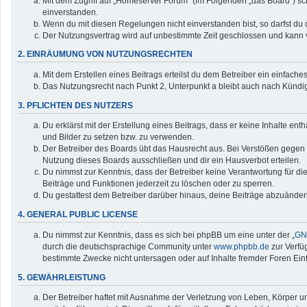
Mit dem Zugriff auf „Homeserver Forum“ (im Folgenden „das Board“) sc
einverstanden.
Wenn du mit diesen Regelungen nicht einverstanden bist, so darfst du d
Der Nutzungsvertrag wird auf unbestimmte Zeit geschlossen und kann v
2. EINRÄUMUNG VON NUTZUNGSRECHTEN
Mit dem Erstellen eines Beitrags erteilst du dem Betreiber ein einfac
Das Nutzungsrecht nach Punkt 2, Unterpunkt a bleibt auch nach Künd
3. PFLICHTEN DES NUTZERS
Du erklärst mit der Erstellung eines Beitrags, dass er keine Inhalte en
und Bilder zu setzen bzw. zu verwenden.
Der Betreiber des Boards übt das Hausrecht aus. Bei Verstößen gegen
Nutzung dieses Boards ausschließen und dir ein Hausverbot erteilen.
Du nimmst zur Kenntnis, dass der Betreiber keine Verantwortung für die 
Beiträge und Funktionen jederzeit zu löschen oder zu sperren.
Du gestattest dem Betreiber darüber hinaus, deine Beiträge abzuänder
4. GENERAL PUBLIC LICENSE
Du nimmst zur Kenntnis, dass es sich bei phpBB um eine unter der „
GNU
durch die deutschsprachige Community unter
www.phpbb.de
zur Verfü
bestimmte Zwecke nicht untersagen oder auf Inhalte fremder Foren Ei
5. GEWÄHRLEISTUNG
Der Betreiber haftet mit Ausnahme der Verletzung von Leben, Körper und