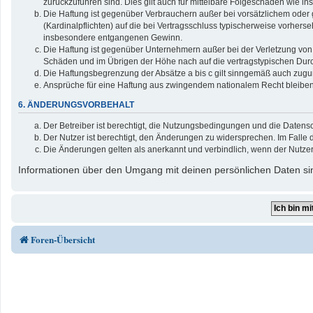
zurückzuführen sind. Dies gilt auch für mittelbare Folgeschäden wie
Die Haftung ist gegenüber Verbrauchern außer bei vorsätzlichem oder 
(Kardinalpflichten) auf die bei Vertragsschluss typischerweise vorher
insbesondere entgangenen Gewinn.
Die Haftung ist gegenüber Unternehmern außer bei der Verletzung von 
Schäden und im Übrigen der Höhe nach auf die vertragstypischen Durc
Die Haftungsbegrenzung der Absätze a bis c gilt sinngemäß auch zuguns
Ansprüche für eine Haftung aus zwingendem nationalem Recht bleiben
6. ÄNDERUNGSVORBEHALT
Der Betreiber ist berechtigt, die Nutzungsbedingungen und die Datensc
Der Nutzer ist berechtigt, den Änderungen zu widersprechen. Im Falle 
Die Änderungen gelten als anerkannt und verbindlich, wenn der Nutze
Informationen über den Umgang mit deinen persönlichen Daten sin
Foren-Übersicht