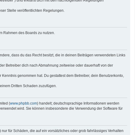
Betreiber“) und erklärst dich mit den nachfolgenden Regelungen
eser Stelle veröffentlichten Regelungen.
g im Rahmen des Boards zu nutzen.
sondere, dass du das Recht besitzt, die in deinen Beiträgen verwendeten Links
der Betreiber dich nach Abmahnung zeitweise oder dauerhaft von der
 zur Kenntnis genommen hat. Du gestattest dem Betreiber, dein Benutzerkonto,
r einem Dritten Schaden zuzufügen.
ited (
www.phpbb.com
) handelt; deutschsprachige Informationen werden
e verwendet wird. Sie können insbesondere die Verwendung der Software für
nur für Schäden, die auf ein vorsätzliches oder grob fahrlässiges Verhalten