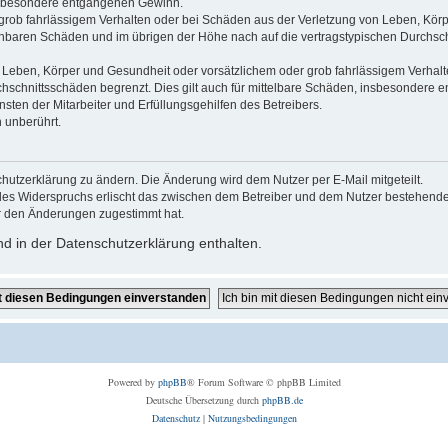
 insbesondere entgangenen Gewinn.
grob fahrlässigem Verhalten oder bei Schäden aus der Verletzung von Leben, Körp
sehbaren Schäden und im übrigen der Höhe nach auf die vertragstypischen Durchsch
Leben, Körper und Gesundheit oder vorsätzlichem oder grob fahrlässigem Verhalte
hschnittsschäden begrenzt. Dies gilt auch für mittelbare Schäden, insbesondere
ten der Mitarbeiter und Erfüllungsgehilfen des Betreibers.
 unberührt.
hutzerklärung zu ändern. Die Änderung wird dem Nutzer per E-Mail mitgeteilt.
des Widerspruchs erlischt das zwischen dem Betreiber und dem Nutzer bestehende V
r den Änderungen zugestimmt hat.
d in der Datenschutzerklärung enthalten.
Powered by
phpBB
® Forum Software © phpBB Limited
Deutsche Übersetzung durch
phpBB.de
Datenschutz
|
Nutzungsbedingungen