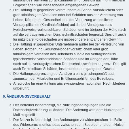
fahrlässiges Verhalten zurückzuführen sind. Dies gilt auch für mittelbare
Folgeschäden wie insbesondere entgangenen Gewinn.
Die Haftung ist gegenüber Verbrauchern außer bei vorsätzlichem oder
grob fahrlässigem Verhalten oder bei Schäden aus der Verletzung von
Leben, Körper und Gesundheit und der Verletzung wesentlicher
Vertragspflichten (Kardinalpflichten) auf die bei Vertragsschluss
typischerweise vorhersehbaren Schäden und im übrigen der Höhe nach
auf die vertragstypischen Durchschnittsschäden begrenzt. Dies gilt auch
für mittelbare Folgeschäden wie insbesondere entgangenen Gewinn.
Die Haftung ist gegenüber Unternehmern außer bei der Verletzung von
Leben, Körper und Gesundheit oder vorsätzlichem oder grob
fahrlässigem Verhalten des Betreibers auf die bei Vertragsschluss
typischerweise vorhersehbaren Schäden und im Übrigen der Höhe
nach auf die vertragstypischen Durchschnittsschäden begrenzt. Dies gilt
auch für mittelbare Schäden, insbesondere entgangenen Gewinn.
Die Haftungsbegrenzung der Absätze a bis c gilt sinngemäß auch
zugunsten der Mitarbeiter und Erfüllungsgehilfen des Betreibers.
Ansprüche für eine Haftung aus zwingendem nationalem Recht bleiben
unberührt.
6. ÄNDERUNGSVORBEHALT
Der Betreiber ist berechtigt, die Nutzungsbedingungen und die
Datenschutzerklärung zu ändern. Die Änderung wird dem Nutzer per E-
Mail mitgeteilt.
Der Nutzer ist berechtigt, den Änderungen zu widersprechen. Im Falle
des Widerspruchs erlischt das zwischen dem Betreiber und dem Nutzer