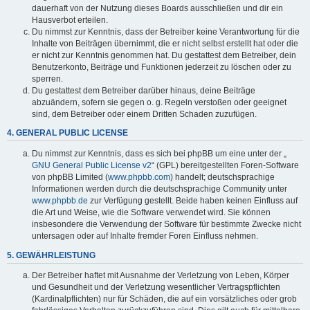
dauerhaft von der Nutzung dieses Boards ausschließen und dir ein
Hausverbot erteilen.
Du nimmst zur Kenntnis, dass der Betreiber keine Verantwortung für die
Inhalte von Beiträgen übernimmt, die er nicht selbst erstellt hat oder die
er nicht zur Kenntnis genommen hat. Du gestattest dem Betreiber, dein
Benutzerkonto, Beiträge und Funktionen jederzeit zu löschen oder zu
sperren.
Du gestattest dem Betreiber darüber hinaus, deine Beiträge
abzuändern, sofern sie gegen o. g. Regeln verstoßen oder geeignet
sind, dem Betreiber oder einem Dritten Schaden zuzufügen.
4. GENERAL PUBLIC LICENSE
Du nimmst zur Kenntnis, dass es sich bei phpBB um eine unter der „
GNU General Public License v2
“ (GPL) bereitgestellten Foren-Software
von phpBB Limited (
www.phpbb.com
) handelt; deutschsprachige
Informationen werden durch die deutschsprachige Community unter
www.phpbb.de
zur Verfügung gestellt. Beide haben keinen Einfluss auf
die Art und Weise, wie die Software verwendet wird. Sie können
insbesondere die Verwendung der Software für bestimmte Zwecke nicht
untersagen oder auf Inhalte fremder Foren Einfluss nehmen.
5. GEWÄHRLEISTUNG
Der Betreiber haftet mit Ausnahme der Verletzung von Leben, Körper
und Gesundheit und der Verletzung wesentlicher Vertragspflichten
(Kardinalpflichten) nur für Schäden, die auf ein vorsätzliches oder grob