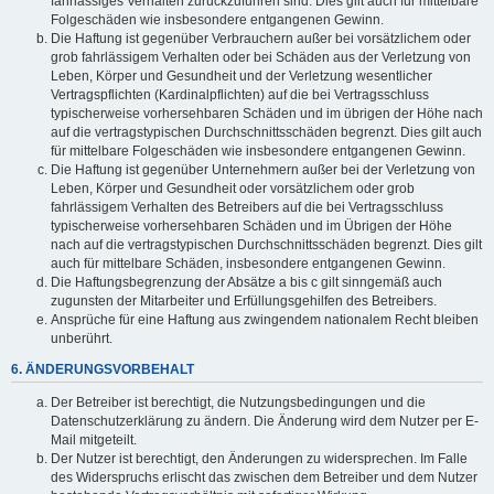
fahrlässiges Verhalten zurückzuführen sind. Dies gilt auch für mittelbare
Folgeschäden wie insbesondere entgangenen Gewinn.
Die Haftung ist gegenüber Verbrauchern außer bei vorsätzlichem oder
grob fahrlässigem Verhalten oder bei Schäden aus der Verletzung von
Leben, Körper und Gesundheit und der Verletzung wesentlicher
Vertragspflichten (Kardinalpflichten) auf die bei Vertragsschluss
typischerweise vorhersehbaren Schäden und im übrigen der Höhe nach
auf die vertragstypischen Durchschnittsschäden begrenzt. Dies gilt auch
für mittelbare Folgeschäden wie insbesondere entgangenen Gewinn.
Die Haftung ist gegenüber Unternehmern außer bei der Verletzung von
Leben, Körper und Gesundheit oder vorsätzlichem oder grob
fahrlässigem Verhalten des Betreibers auf die bei Vertragsschluss
typischerweise vorhersehbaren Schäden und im Übrigen der Höhe
nach auf die vertragstypischen Durchschnittsschäden begrenzt. Dies gilt
auch für mittelbare Schäden, insbesondere entgangenen Gewinn.
Die Haftungsbegrenzung der Absätze a bis c gilt sinngemäß auch
zugunsten der Mitarbeiter und Erfüllungsgehilfen des Betreibers.
Ansprüche für eine Haftung aus zwingendem nationalem Recht bleiben
unberührt.
6. ÄNDERUNGSVORBEHALT
Der Betreiber ist berechtigt, die Nutzungsbedingungen und die
Datenschutzerklärung zu ändern. Die Änderung wird dem Nutzer per E-
Mail mitgeteilt.
Der Nutzer ist berechtigt, den Änderungen zu widersprechen. Im Falle
des Widerspruchs erlischt das zwischen dem Betreiber und dem Nutzer