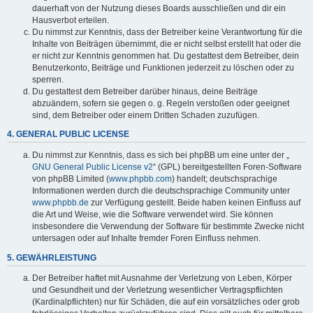
dauerhaft von der Nutzung dieses Boards ausschließen und dir ein
Hausverbot erteilen.
Du nimmst zur Kenntnis, dass der Betreiber keine Verantwortung für die
Inhalte von Beiträgen übernimmt, die er nicht selbst erstellt hat oder die
er nicht zur Kenntnis genommen hat. Du gestattest dem Betreiber, dein
Benutzerkonto, Beiträge und Funktionen jederzeit zu löschen oder zu
sperren.
Du gestattest dem Betreiber darüber hinaus, deine Beiträge
abzuändern, sofern sie gegen o. g. Regeln verstoßen oder geeignet
sind, dem Betreiber oder einem Dritten Schaden zuzufügen.
4. GENERAL PUBLIC LICENSE
Du nimmst zur Kenntnis, dass es sich bei phpBB um eine unter der „
GNU General Public License v2
“ (GPL) bereitgestellten Foren-Software
von phpBB Limited (
www.phpbb.com
) handelt; deutschsprachige
Informationen werden durch die deutschsprachige Community unter
www.phpbb.de
zur Verfügung gestellt. Beide haben keinen Einfluss auf
die Art und Weise, wie die Software verwendet wird. Sie können
insbesondere die Verwendung der Software für bestimmte Zwecke nicht
untersagen oder auf Inhalte fremder Foren Einfluss nehmen.
5. GEWÄHRLEISTUNG
Der Betreiber haftet mit Ausnahme der Verletzung von Leben, Körper
und Gesundheit und der Verletzung wesentlicher Vertragspflichten
(Kardinalpflichten) nur für Schäden, die auf ein vorsätzliches oder grob