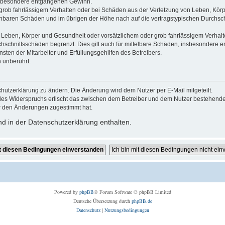
 insbesondere entgangenen Gewinn.
grob fahrlässigem Verhalten oder bei Schäden aus der Verletzung von Leben, Körp
sehbaren Schäden und im übrigen der Höhe nach auf die vertragstypischen Durchsch
Leben, Körper und Gesundheit oder vorsätzlichem oder grob fahrlässigem Verhalte
hschnittsschäden begrenzt. Dies gilt auch für mittelbare Schäden, insbesondere
ten der Mitarbeiter und Erfüllungsgehilfen des Betreibers.
 unberührt.
hutzerklärung zu ändern. Die Änderung wird dem Nutzer per E-Mail mitgeteilt.
des Widerspruchs erlischt das zwischen dem Betreiber und dem Nutzer bestehende V
r den Änderungen zugestimmt hat.
d in der Datenschutzerklärung enthalten.
Powered by
phpBB
® Forum Software © phpBB Limited
Deutsche Übersetzung durch
phpBB.de
Datenschutz
|
Nutzungsbedingungen