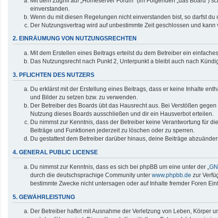
Mit dem Zugriff auf „Homeserver Forum“ (im Folgenden „das Board“) sc
einverstanden.
Wenn du mit diesen Regelungen nicht einverstanden bist, so darfst du d
Der Nutzungsvertrag wird auf unbestimmte Zeit geschlossen und kann v
2. EINRÄUMUNG VON NUTZUNGSRECHTEN
Mit dem Erstellen eines Beitrags erteilst du dem Betreiber ein einfac
Das Nutzungsrecht nach Punkt 2, Unterpunkt a bleibt auch nach Künd
3. PFLICHTEN DES NUTZERS
Du erklärst mit der Erstellung eines Beitrags, dass er keine Inhalte en
und Bilder zu setzen bzw. zu verwenden.
Der Betreiber des Boards übt das Hausrecht aus. Bei Verstößen gegen
Nutzung dieses Boards ausschließen und dir ein Hausverbot erteilen.
Du nimmst zur Kenntnis, dass der Betreiber keine Verantwortung für die 
Beiträge und Funktionen jederzeit zu löschen oder zu sperren.
Du gestattest dem Betreiber darüber hinaus, deine Beiträge abzuänder
4. GENERAL PUBLIC LICENSE
Du nimmst zur Kenntnis, dass es sich bei phpBB um eine unter der „
GNU
durch die deutschsprachige Community unter
www.phpbb.de
zur Verfü
bestimmte Zwecke nicht untersagen oder auf Inhalte fremder Foren Ei
5. GEWÄHRLEISTUNG
Der Betreiber haftet mit Ausnahme der Verletzung von Leben, Körper und