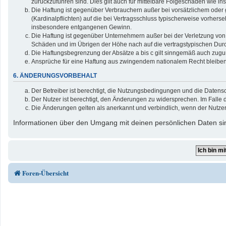
zurückzuführen sind. Dies gilt auch für mittelbare Folgeschäden wie
Die Haftung ist gegenüber Verbrauchern außer bei vorsätzlichem oder 
(Kardinalpflichten) auf die bei Vertragsschluss typischerweise vorher
insbesondere entgangenen Gewinn.
Die Haftung ist gegenüber Unternehmern außer bei der Verletzung von 
Schäden und im Übrigen der Höhe nach auf die vertragstypischen Durc
Die Haftungsbegrenzung der Absätze a bis c gilt sinngemäß auch zuguns
Ansprüche für eine Haftung aus zwingendem nationalem Recht bleiben
6. ÄNDERUNGSVORBEHALT
Der Betreiber ist berechtigt, die Nutzungsbedingungen und die Datensc
Der Nutzer ist berechtigt, den Änderungen zu widersprechen. Im Falle 
Die Änderungen gelten als anerkannt und verbindlich, wenn der Nutze
Informationen über den Umgang mit deinen persönlichen Daten sin
Foren-Übersicht