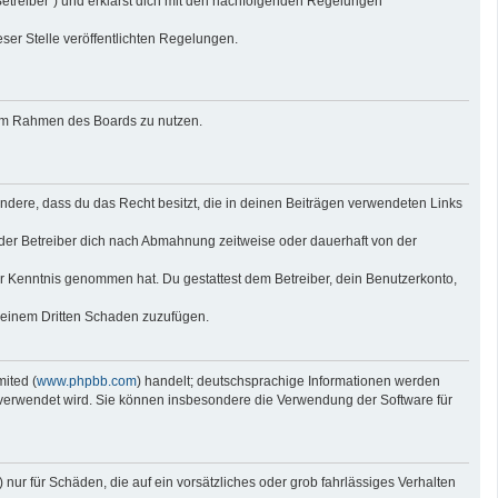
Betreiber“) und erklärst dich mit den nachfolgenden Regelungen
eser Stelle veröffentlichten Regelungen.
g im Rahmen des Boards zu nutzen.
sondere, dass du das Recht besitzt, die in deinen Beiträgen verwendeten Links
der Betreiber dich nach Abmahnung zeitweise oder dauerhaft von der
 zur Kenntnis genommen hat. Du gestattest dem Betreiber, dein Benutzerkonto,
r einem Dritten Schaden zuzufügen.
ited (
www.phpbb.com
) handelt; deutschsprachige Informationen werden
e verwendet wird. Sie können insbesondere die Verwendung der Software für
nur für Schäden, die auf ein vorsätzliches oder grob fahrlässiges Verhalten