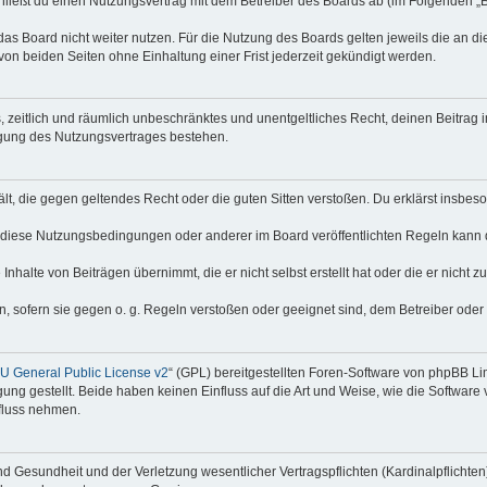
hließt du einen Nutzungsvertrag mit dem Betreiber des Boards ab (im Folgenden „
as Board nicht weiter nutzen. Für die Nutzung des Boards gelten jeweils die an di
on beiden Seiten ohne Einhaltung einer Frist jederzeit gekündigt werden.
hes, zeitlich und räumlich unbeschränktes und unentgeltliches Recht, deinen Beitra
igung des Nutzungsvertrages bestehen.
thält, die gegen geltendes Recht oder die guten Sitten verstoßen. Du erklärst insbe
 diese Nutzungsbedingungen oder anderer im Board veröffentlichten Regeln kann 
Inhalte von Beiträgen übernimmt, die er nicht selbst erstellt hat oder die er nicht
n, sofern sie gegen o. g. Regeln verstoßen oder geeignet sind, dem Betreiber ode
 General Public License v2
“ (GPL) bereitgestellten Foren-Software von phpBB Lim
gung gestellt. Beide haben keinen Einfluss auf die Art und Weise, wie die Softwar
nfluss nehmen.
 Gesundheit und der Verletzung wesentlicher Vertragspflichten (Kardinalpflichten) 