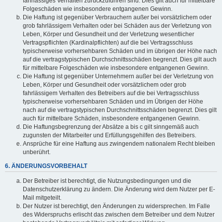
fahrlässiges Verhalten zurückzuführen sind. Dies gilt auch für mittelbare
Folgeschäden wie insbesondere entgangenen Gewinn.
Die Haftung ist gegenüber Verbrauchern außer bei vorsätzlichem oder
grob fahrlässigem Verhalten oder bei Schäden aus der Verletzung von
Leben, Körper und Gesundheit und der Verletzung wesentlicher
Vertragspflichten (Kardinalpflichten) auf die bei Vertragsschluss
typischerweise vorhersehbaren Schäden und im übrigen der Höhe nach
auf die vertragstypischen Durchschnittsschäden begrenzt. Dies gilt auch
für mittelbare Folgeschäden wie insbesondere entgangenen Gewinn.
Die Haftung ist gegenüber Unternehmern außer bei der Verletzung von
Leben, Körper und Gesundheit oder vorsätzlichem oder grob
fahrlässigem Verhalten des Betreibers auf die bei Vertragsschluss
typischerweise vorhersehbaren Schäden und im Übrigen der Höhe
nach auf die vertragstypischen Durchschnittsschäden begrenzt. Dies gilt
auch für mittelbare Schäden, insbesondere entgangenen Gewinn.
Die Haftungsbegrenzung der Absätze a bis c gilt sinngemäß auch
zugunsten der Mitarbeiter und Erfüllungsgehilfen des Betreibers.
Ansprüche für eine Haftung aus zwingendem nationalem Recht bleiben
unberührt.
6. ÄNDERUNGSVORBEHALT
Der Betreiber ist berechtigt, die Nutzungsbedingungen und die
Datenschutzerklärung zu ändern. Die Änderung wird dem Nutzer per E-
Mail mitgeteilt.
Der Nutzer ist berechtigt, den Änderungen zu widersprechen. Im Falle
des Widerspruchs erlischt das zwischen dem Betreiber und dem Nutzer