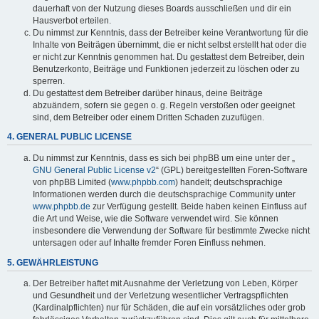
dauerhaft von der Nutzung dieses Boards ausschließen und dir ein
Hausverbot erteilen.
Du nimmst zur Kenntnis, dass der Betreiber keine Verantwortung für die
Inhalte von Beiträgen übernimmt, die er nicht selbst erstellt hat oder die
er nicht zur Kenntnis genommen hat. Du gestattest dem Betreiber, dein
Benutzerkonto, Beiträge und Funktionen jederzeit zu löschen oder zu
sperren.
Du gestattest dem Betreiber darüber hinaus, deine Beiträge
abzuändern, sofern sie gegen o. g. Regeln verstoßen oder geeignet
sind, dem Betreiber oder einem Dritten Schaden zuzufügen.
4. GENERAL PUBLIC LICENSE
Du nimmst zur Kenntnis, dass es sich bei phpBB um eine unter der „
GNU General Public License v2
“ (GPL) bereitgestellten Foren-Software
von phpBB Limited (
www.phpbb.com
) handelt; deutschsprachige
Informationen werden durch die deutschsprachige Community unter
www.phpbb.de
zur Verfügung gestellt. Beide haben keinen Einfluss auf
die Art und Weise, wie die Software verwendet wird. Sie können
insbesondere die Verwendung der Software für bestimmte Zwecke nicht
untersagen oder auf Inhalte fremder Foren Einfluss nehmen.
5. GEWÄHRLEISTUNG
Der Betreiber haftet mit Ausnahme der Verletzung von Leben, Körper
und Gesundheit und der Verletzung wesentlicher Vertragspflichten
(Kardinalpflichten) nur für Schäden, die auf ein vorsätzliches oder grob