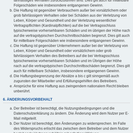
fahrlässiges Verhalten zurückzuführen sind. Dies gilt auch für mittelbare
Folgeschäden wie insbesondere entgangenen Gewinn.
Die Haftung ist gegenüber Verbrauchern außer bei vorsätzlichem oder
grob fahrlässigem Verhalten oder bei Schäden aus der Verletzung von
Leben, Körper und Gesundheit und der Verletzung wesentlicher
Vertragspflichten (Kardinalpflichten) auf die bei Vertragsschluss
typischerweise vorhersehbaren Schäden und im übrigen der Höhe nach
auf die vertragstypischen Durchschnittsschäden begrenzt. Dies gilt auch
für mittelbare Folgeschäden wie insbesondere entgangenen Gewinn.
Die Haftung ist gegenüber Unternehmern außer bei der Verletzung von
Leben, Körper und Gesundheit oder vorsätzlichem oder grob
fahrlässigem Verhalten des Betreibers auf die bei Vertragsschluss
typischerweise vorhersehbaren Schäden und im Übrigen der Höhe
nach auf die vertragstypischen Durchschnittsschäden begrenzt. Dies gilt
auch für mittelbare Schäden, insbesondere entgangenen Gewinn.
Die Haftungsbegrenzung der Absätze a bis c gilt sinngemäß auch
zugunsten der Mitarbeiter und Erfüllungsgehilfen des Betreibers.
Ansprüche für eine Haftung aus zwingendem nationalem Recht bleiben
unberührt.
6. ÄNDERUNGSVORBEHALT
Der Betreiber ist berechtigt, die Nutzungsbedingungen und die
Datenschutzerklärung zu ändern. Die Änderung wird dem Nutzer per E-
Mail mitgeteilt.
Der Nutzer ist berechtigt, den Änderungen zu widersprechen. Im Falle
des Widerspruchs erlischt das zwischen dem Betreiber und dem Nutzer