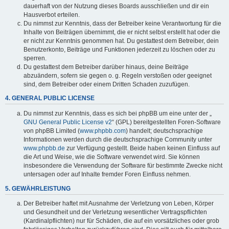
dauerhaft von der Nutzung dieses Boards ausschließen und dir ein
Hausverbot erteilen.
Du nimmst zur Kenntnis, dass der Betreiber keine Verantwortung für die
Inhalte von Beiträgen übernimmt, die er nicht selbst erstellt hat oder die
er nicht zur Kenntnis genommen hat. Du gestattest dem Betreiber, dein
Benutzerkonto, Beiträge und Funktionen jederzeit zu löschen oder zu
sperren.
Du gestattest dem Betreiber darüber hinaus, deine Beiträge
abzuändern, sofern sie gegen o. g. Regeln verstoßen oder geeignet
sind, dem Betreiber oder einem Dritten Schaden zuzufügen.
4. GENERAL PUBLIC LICENSE
Du nimmst zur Kenntnis, dass es sich bei phpBB um eine unter der „
GNU General Public License v2
“ (GPL) bereitgestellten Foren-Software
von phpBB Limited (
www.phpbb.com
) handelt; deutschsprachige
Informationen werden durch die deutschsprachige Community unter
www.phpbb.de
zur Verfügung gestellt. Beide haben keinen Einfluss auf
die Art und Weise, wie die Software verwendet wird. Sie können
insbesondere die Verwendung der Software für bestimmte Zwecke nicht
untersagen oder auf Inhalte fremder Foren Einfluss nehmen.
5. GEWÄHRLEISTUNG
Der Betreiber haftet mit Ausnahme der Verletzung von Leben, Körper
und Gesundheit und der Verletzung wesentlicher Vertragspflichten
(Kardinalpflichten) nur für Schäden, die auf ein vorsätzliches oder grob