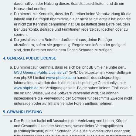
dauerhaft von der Nutzung dieses Boards ausschließen und dir ein
Hausverbot erteilen.
Du nimmst zur Kenntnis, dass der Betreiber keine Verantwortung für die
Inhalte von Beiträgen übernimmt, die er nicht selbst erstellt hat oder die
er nicht zur Kenntnis genommen hat. Du gestattest dem Betreiber, dein
Benutzerkonto, Beiträge und Funktionen jederzeit zu löschen oder zu
sperren.
Du gestattest dem Betreiber darüber hinaus, deine Beiträge
abzuändern, sofern sie gegen o. g. Regeln verstoßen oder geeignet
sind, dem Betreiber oder einem Dritten Schaden zuzufügen.
4. GENERAL PUBLIC LICENSE
Du nimmst zur Kenntnis, dass es sich bei phpBB um eine unter der „
GNU General Public License v2
“ (GPL) bereitgestellten Foren-Software
von phpBB Limited (
www.phpbb.com
) handelt; deutschsprachige
Informationen werden durch die deutschsprachige Community unter
www.phpbb.de
zur Verfügung gestellt. Beide haben keinen Einfluss auf
die Art und Weise, wie die Software verwendet wird. Sie können
insbesondere die Verwendung der Software für bestimmte Zwecke nicht
untersagen oder auf Inhalte fremder Foren Einfluss nehmen.
5. GEWÄHRLEISTUNG
Der Betreiber haftet mit Ausnahme der Verletzung von Leben, Körper
und Gesundheit und der Verletzung wesentlicher Vertragspflichten
(Kardinalpflichten) nur für Schäden, die auf ein vorsätzliches oder grob