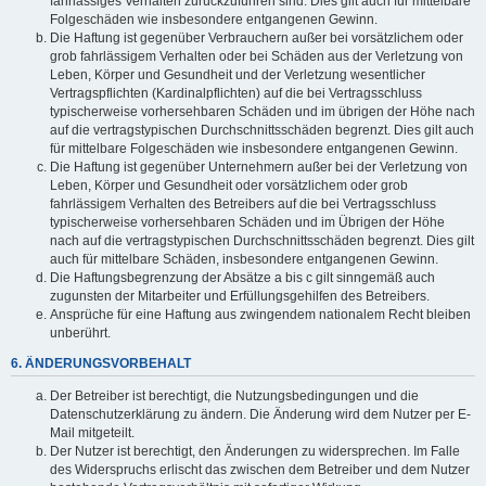
fahrlässiges Verhalten zurückzuführen sind. Dies gilt auch für mittelbare
Folgeschäden wie insbesondere entgangenen Gewinn.
Die Haftung ist gegenüber Verbrauchern außer bei vorsätzlichem oder
grob fahrlässigem Verhalten oder bei Schäden aus der Verletzung von
Leben, Körper und Gesundheit und der Verletzung wesentlicher
Vertragspflichten (Kardinalpflichten) auf die bei Vertragsschluss
typischerweise vorhersehbaren Schäden und im übrigen der Höhe nach
auf die vertragstypischen Durchschnittsschäden begrenzt. Dies gilt auch
für mittelbare Folgeschäden wie insbesondere entgangenen Gewinn.
Die Haftung ist gegenüber Unternehmern außer bei der Verletzung von
Leben, Körper und Gesundheit oder vorsätzlichem oder grob
fahrlässigem Verhalten des Betreibers auf die bei Vertragsschluss
typischerweise vorhersehbaren Schäden und im Übrigen der Höhe
nach auf die vertragstypischen Durchschnittsschäden begrenzt. Dies gilt
auch für mittelbare Schäden, insbesondere entgangenen Gewinn.
Die Haftungsbegrenzung der Absätze a bis c gilt sinngemäß auch
zugunsten der Mitarbeiter und Erfüllungsgehilfen des Betreibers.
Ansprüche für eine Haftung aus zwingendem nationalem Recht bleiben
unberührt.
6. ÄNDERUNGSVORBEHALT
Der Betreiber ist berechtigt, die Nutzungsbedingungen und die
Datenschutzerklärung zu ändern. Die Änderung wird dem Nutzer per E-
Mail mitgeteilt.
Der Nutzer ist berechtigt, den Änderungen zu widersprechen. Im Falle
des Widerspruchs erlischt das zwischen dem Betreiber und dem Nutzer