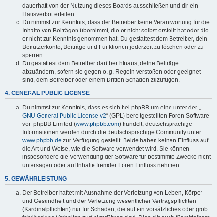
dauerhaft von der Nutzung dieses Boards ausschließen und dir ein
Hausverbot erteilen.
Du nimmst zur Kenntnis, dass der Betreiber keine Verantwortung für die
Inhalte von Beiträgen übernimmt, die er nicht selbst erstellt hat oder die
er nicht zur Kenntnis genommen hat. Du gestattest dem Betreiber, dein
Benutzerkonto, Beiträge und Funktionen jederzeit zu löschen oder zu
sperren.
Du gestattest dem Betreiber darüber hinaus, deine Beiträge
abzuändern, sofern sie gegen o. g. Regeln verstoßen oder geeignet
sind, dem Betreiber oder einem Dritten Schaden zuzufügen.
4. GENERAL PUBLIC LICENSE
Du nimmst zur Kenntnis, dass es sich bei phpBB um eine unter der „
GNU General Public License v2
“ (GPL) bereitgestellten Foren-Software
von phpBB Limited (
www.phpbb.com
) handelt; deutschsprachige
Informationen werden durch die deutschsprachige Community unter
www.phpbb.de
zur Verfügung gestellt. Beide haben keinen Einfluss auf
die Art und Weise, wie die Software verwendet wird. Sie können
insbesondere die Verwendung der Software für bestimmte Zwecke nicht
untersagen oder auf Inhalte fremder Foren Einfluss nehmen.
5. GEWÄHRLEISTUNG
Der Betreiber haftet mit Ausnahme der Verletzung von Leben, Körper
und Gesundheit und der Verletzung wesentlicher Vertragspflichten
(Kardinalpflichten) nur für Schäden, die auf ein vorsätzliches oder grob