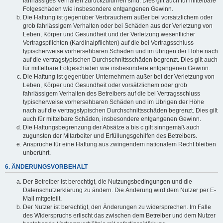
fahrlässiges Verhalten zurückzuführen sind. Dies gilt auch für mittelbare
Folgeschäden wie insbesondere entgangenen Gewinn.
Die Haftung ist gegenüber Verbrauchern außer bei vorsätzlichem oder
grob fahrlässigem Verhalten oder bei Schäden aus der Verletzung von
Leben, Körper und Gesundheit und der Verletzung wesentlicher
Vertragspflichten (Kardinalpflichten) auf die bei Vertragsschluss
typischerweise vorhersehbaren Schäden und im übrigen der Höhe nach
auf die vertragstypischen Durchschnittsschäden begrenzt. Dies gilt auch
für mittelbare Folgeschäden wie insbesondere entgangenen Gewinn.
Die Haftung ist gegenüber Unternehmern außer bei der Verletzung von
Leben, Körper und Gesundheit oder vorsätzlichem oder grob
fahrlässigem Verhalten des Betreibers auf die bei Vertragsschluss
typischerweise vorhersehbaren Schäden und im Übrigen der Höhe
nach auf die vertragstypischen Durchschnittsschäden begrenzt. Dies gilt
auch für mittelbare Schäden, insbesondere entgangenen Gewinn.
Die Haftungsbegrenzung der Absätze a bis c gilt sinngemäß auch
zugunsten der Mitarbeiter und Erfüllungsgehilfen des Betreibers.
Ansprüche für eine Haftung aus zwingendem nationalem Recht bleiben
unberührt.
6. ÄNDERUNGSVORBEHALT
Der Betreiber ist berechtigt, die Nutzungsbedingungen und die
Datenschutzerklärung zu ändern. Die Änderung wird dem Nutzer per E-
Mail mitgeteilt.
Der Nutzer ist berechtigt, den Änderungen zu widersprechen. Im Falle
des Widerspruchs erlischt das zwischen dem Betreiber und dem Nutzer