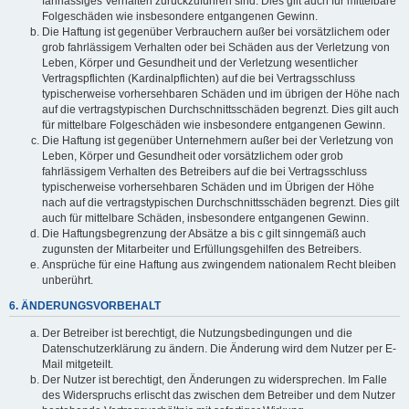
fahrlässiges Verhalten zurückzuführen sind. Dies gilt auch für mittelbare
Folgeschäden wie insbesondere entgangenen Gewinn.
Die Haftung ist gegenüber Verbrauchern außer bei vorsätzlichem oder
grob fahrlässigem Verhalten oder bei Schäden aus der Verletzung von
Leben, Körper und Gesundheit und der Verletzung wesentlicher
Vertragspflichten (Kardinalpflichten) auf die bei Vertragsschluss
typischerweise vorhersehbaren Schäden und im übrigen der Höhe nach
auf die vertragstypischen Durchschnittsschäden begrenzt. Dies gilt auch
für mittelbare Folgeschäden wie insbesondere entgangenen Gewinn.
Die Haftung ist gegenüber Unternehmern außer bei der Verletzung von
Leben, Körper und Gesundheit oder vorsätzlichem oder grob
fahrlässigem Verhalten des Betreibers auf die bei Vertragsschluss
typischerweise vorhersehbaren Schäden und im Übrigen der Höhe
nach auf die vertragstypischen Durchschnittsschäden begrenzt. Dies gilt
auch für mittelbare Schäden, insbesondere entgangenen Gewinn.
Die Haftungsbegrenzung der Absätze a bis c gilt sinngemäß auch
zugunsten der Mitarbeiter und Erfüllungsgehilfen des Betreibers.
Ansprüche für eine Haftung aus zwingendem nationalem Recht bleiben
unberührt.
6. ÄNDERUNGSVORBEHALT
Der Betreiber ist berechtigt, die Nutzungsbedingungen und die
Datenschutzerklärung zu ändern. Die Änderung wird dem Nutzer per E-
Mail mitgeteilt.
Der Nutzer ist berechtigt, den Änderungen zu widersprechen. Im Falle
des Widerspruchs erlischt das zwischen dem Betreiber und dem Nutzer