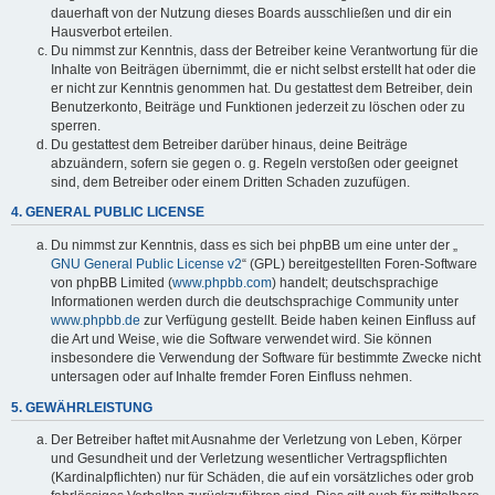
dauerhaft von der Nutzung dieses Boards ausschließen und dir ein
Hausverbot erteilen.
Du nimmst zur Kenntnis, dass der Betreiber keine Verantwortung für die
Inhalte von Beiträgen übernimmt, die er nicht selbst erstellt hat oder die
er nicht zur Kenntnis genommen hat. Du gestattest dem Betreiber, dein
Benutzerkonto, Beiträge und Funktionen jederzeit zu löschen oder zu
sperren.
Du gestattest dem Betreiber darüber hinaus, deine Beiträge
abzuändern, sofern sie gegen o. g. Regeln verstoßen oder geeignet
sind, dem Betreiber oder einem Dritten Schaden zuzufügen.
4. GENERAL PUBLIC LICENSE
Du nimmst zur Kenntnis, dass es sich bei phpBB um eine unter der „
GNU General Public License v2
“ (GPL) bereitgestellten Foren-Software
von phpBB Limited (
www.phpbb.com
) handelt; deutschsprachige
Informationen werden durch die deutschsprachige Community unter
www.phpbb.de
zur Verfügung gestellt. Beide haben keinen Einfluss auf
die Art und Weise, wie die Software verwendet wird. Sie können
insbesondere die Verwendung der Software für bestimmte Zwecke nicht
untersagen oder auf Inhalte fremder Foren Einfluss nehmen.
5. GEWÄHRLEISTUNG
Der Betreiber haftet mit Ausnahme der Verletzung von Leben, Körper
und Gesundheit und der Verletzung wesentlicher Vertragspflichten
(Kardinalpflichten) nur für Schäden, die auf ein vorsätzliches oder grob