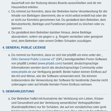
dauerhaft von der Nutzung dieses Boards ausschließen und dir ein
Hausverbot erteilen.
Du nimmst zur Kenntnis, dass der Betreiber keine Verantwortung für die
Inhalte von Beiträgen übernimmt, die er nicht selbst erstellt hat oder die
er nicht zur Kenntnis genommen hat. Du gestattest dem Betreiber, dein
Benutzerkonto, Beiträge und Funktionen jederzeit zu löschen oder zu
sperren.
Du gestattest dem Betreiber darüber hinaus, deine Beiträge
abzuändern, sofern sie gegen o. g. Regeln verstoßen oder geeignet
sind, dem Betreiber oder einem Dritten Schaden zuzufügen.
4. GENERAL PUBLIC LICENSE
Du nimmst zur Kenntnis, dass es sich bei phpBB um eine unter der „
GNU General Public License v2
“ (GPL) bereitgestellten Foren-Software
von phpBB Limited (
www.phpbb.com
) handelt; deutschsprachige
Informationen werden durch die deutschsprachige Community unter
www.phpbb.de
zur Verfügung gestellt. Beide haben keinen Einfluss auf
die Art und Weise, wie die Software verwendet wird. Sie können
insbesondere die Verwendung der Software für bestimmte Zwecke nicht
untersagen oder auf Inhalte fremder Foren Einfluss nehmen.
5. GEWÄHRLEISTUNG
Der Betreiber haftet mit Ausnahme der Verletzung von Leben, Körper
und Gesundheit und der Verletzung wesentlicher Vertragspflichten
(Kardinalpflichten) nur für Schäden, die auf ein vorsätzliches oder grob