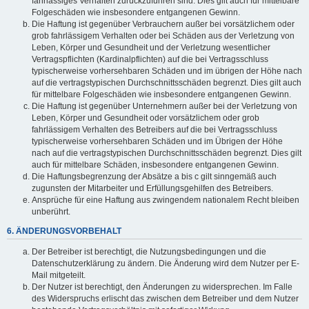
fahrlässiges Verhalten zurückzuführen sind. Dies gilt auch für mittelbare
Folgeschäden wie insbesondere entgangenen Gewinn.
Die Haftung ist gegenüber Verbrauchern außer bei vorsätzlichem oder
grob fahrlässigem Verhalten oder bei Schäden aus der Verletzung von
Leben, Körper und Gesundheit und der Verletzung wesentlicher
Vertragspflichten (Kardinalpflichten) auf die bei Vertragsschluss
typischerweise vorhersehbaren Schäden und im übrigen der Höhe nach
auf die vertragstypischen Durchschnittsschäden begrenzt. Dies gilt auch
für mittelbare Folgeschäden wie insbesondere entgangenen Gewinn.
Die Haftung ist gegenüber Unternehmern außer bei der Verletzung von
Leben, Körper und Gesundheit oder vorsätzlichem oder grob
fahrlässigem Verhalten des Betreibers auf die bei Vertragsschluss
typischerweise vorhersehbaren Schäden und im Übrigen der Höhe
nach auf die vertragstypischen Durchschnittsschäden begrenzt. Dies gilt
auch für mittelbare Schäden, insbesondere entgangenen Gewinn.
Die Haftungsbegrenzung der Absätze a bis c gilt sinngemäß auch
zugunsten der Mitarbeiter und Erfüllungsgehilfen des Betreibers.
Ansprüche für eine Haftung aus zwingendem nationalem Recht bleiben
unberührt.
6. ÄNDERUNGSVORBEHALT
Der Betreiber ist berechtigt, die Nutzungsbedingungen und die
Datenschutzerklärung zu ändern. Die Änderung wird dem Nutzer per E-
Mail mitgeteilt.
Der Nutzer ist berechtigt, den Änderungen zu widersprechen. Im Falle
des Widerspruchs erlischt das zwischen dem Betreiber und dem Nutzer