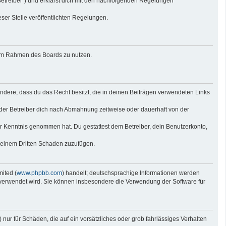
Betreiber“) und erklärst dich mit den nachfolgenden Regelungen
eser Stelle veröffentlichten Regelungen.
g im Rahmen des Boards zu nutzen.
sondere, dass du das Recht besitzt, die in deinen Beiträgen verwendeten Links
der Betreiber dich nach Abmahnung zeitweise oder dauerhaft von der
 zur Kenntnis genommen hat. Du gestattest dem Betreiber, dein Benutzerkonto,
r einem Dritten Schaden zuzufügen.
ited (
www.phpbb.com
) handelt; deutschsprachige Informationen werden
e verwendet wird. Sie können insbesondere die Verwendung der Software für
nur für Schäden, die auf ein vorsätzliches oder grob fahrlässiges Verhalten