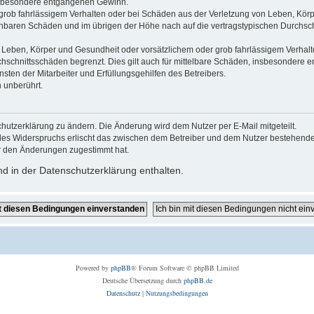
 insbesondere entgangenen Gewinn.
grob fahrlässigem Verhalten oder bei Schäden aus der Verletzung von Leben, Körp
sehbaren Schäden und im übrigen der Höhe nach auf die vertragstypischen Durchsch
Leben, Körper und Gesundheit oder vorsätzlichem oder grob fahrlässigem Verhalte
hschnittsschäden begrenzt. Dies gilt auch für mittelbare Schäden, insbesondere
ten der Mitarbeiter und Erfüllungsgehilfen des Betreibers.
 unberührt.
hutzerklärung zu ändern. Die Änderung wird dem Nutzer per E-Mail mitgeteilt.
des Widerspruchs erlischt das zwischen dem Betreiber und dem Nutzer bestehende V
r den Änderungen zugestimmt hat.
d in der Datenschutzerklärung enthalten.
Powered by
phpBB
® Forum Software © phpBB Limited
Deutsche Übersetzung durch
phpBB.de
Datenschutz
|
Nutzungsbedingungen