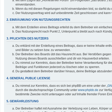
Mit dem Zugriff auf „Homeserver Forum“ (im Folgenden „das Board“) sc
einverstanden.
Wenn du mit diesen Regelungen nicht einverstanden bist, so darfst du d
Der Nutzungsvertrag wird auf unbestimmte Zeit geschlossen und kann v
2. EINRÄUMUNG VON NUTZUNGSRECHTEN
Mit dem Erstellen eines Beitrags erteilst du dem Betreiber ein einfac
Das Nutzungsrecht nach Punkt 2, Unterpunkt a bleibt auch nach Künd
3. PFLICHTEN DES NUTZERS
Du erklärst mit der Erstellung eines Beitrags, dass er keine Inhalte en
und Bilder zu setzen bzw. zu verwenden.
Der Betreiber des Boards übt das Hausrecht aus. Bei Verstößen gegen
Nutzung dieses Boards ausschließen und dir ein Hausverbot erteilen.
Du nimmst zur Kenntnis, dass der Betreiber keine Verantwortung für die 
Beiträge und Funktionen jederzeit zu löschen oder zu sperren.
Du gestattest dem Betreiber darüber hinaus, deine Beiträge abzuänder
4. GENERAL PUBLIC LICENSE
Du nimmst zur Kenntnis, dass es sich bei phpBB um eine unter der „
GNU
durch die deutschsprachige Community unter
www.phpbb.de
zur Verfü
bestimmte Zwecke nicht untersagen oder auf Inhalte fremder Foren Ei
5. GEWÄHRLEISTUNG
Der Betreiber haftet mit Ausnahme der Verletzung von Leben, Körper und