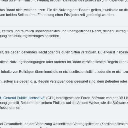
hließt du einen Nutzungsvertrag mit dem Betreiber des Boards ab (im Folgenden „
as Board nicht weiter nutzen. Für die Nutzung des Boards gelten jeweils die an di
on beiden Seiten ohne Einhaltung einer Frist jederzeit gekündigt werden.
hes, zeitlich und räumlich unbeschränktes und unentgeltliches Recht, deinen Beitra
igung des Nutzungsvertrages bestehen.
thält, die gegen geltendes Recht oder die guten Sitten verstoßen. Du erklärst insbe
 diese Nutzungsbedingungen oder anderer im Board veröffentlichten Regeln kann 
Inhalte von Beiträgen übernimmt, die er nicht selbst erstellt hat oder die er nicht
n, sofern sie gegen o. g. Regeln verstoßen oder geeignet sind, dem Betreiber ode
 General Public License v2
“ (GPL) bereitgestellten Foren-Software von phpBB Lim
gung gestellt. Beide haben keinen Einfluss auf die Art und Weise, wie die Softwar
nfluss nehmen.
 Gesundheit und der Verletzung wesentlicher Vertragspflichten (Kardinalpflichten) 