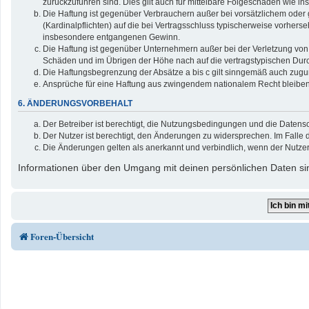
zurückzuführen sind. Dies gilt auch für mittelbare Folgeschäden wie
Die Haftung ist gegenüber Verbrauchern außer bei vorsätzlichem oder 
(Kardinalpflichten) auf die bei Vertragsschluss typischerweise vorher
insbesondere entgangenen Gewinn.
Die Haftung ist gegenüber Unternehmern außer bei der Verletzung von 
Schäden und im Übrigen der Höhe nach auf die vertragstypischen Durc
Die Haftungsbegrenzung der Absätze a bis c gilt sinngemäß auch zuguns
Ansprüche für eine Haftung aus zwingendem nationalem Recht bleiben
6. ÄNDERUNGSVORBEHALT
Der Betreiber ist berechtigt, die Nutzungsbedingungen und die Datensc
Der Nutzer ist berechtigt, den Änderungen zu widersprechen. Im Falle 
Die Änderungen gelten als anerkannt und verbindlich, wenn der Nutze
Informationen über den Umgang mit deinen persönlichen Daten sin
Foren-Übersicht