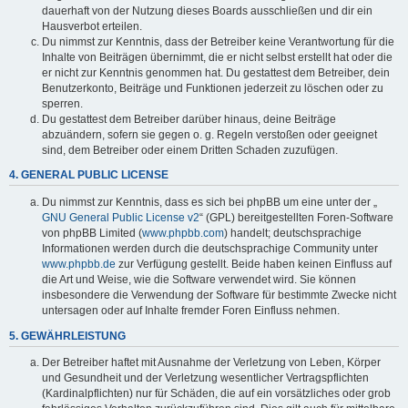
dauerhaft von der Nutzung dieses Boards ausschließen und dir ein
Hausverbot erteilen.
Du nimmst zur Kenntnis, dass der Betreiber keine Verantwortung für die
Inhalte von Beiträgen übernimmt, die er nicht selbst erstellt hat oder die
er nicht zur Kenntnis genommen hat. Du gestattest dem Betreiber, dein
Benutzerkonto, Beiträge und Funktionen jederzeit zu löschen oder zu
sperren.
Du gestattest dem Betreiber darüber hinaus, deine Beiträge
abzuändern, sofern sie gegen o. g. Regeln verstoßen oder geeignet
sind, dem Betreiber oder einem Dritten Schaden zuzufügen.
4. GENERAL PUBLIC LICENSE
Du nimmst zur Kenntnis, dass es sich bei phpBB um eine unter der „
GNU General Public License v2
“ (GPL) bereitgestellten Foren-Software
von phpBB Limited (
www.phpbb.com
) handelt; deutschsprachige
Informationen werden durch die deutschsprachige Community unter
www.phpbb.de
zur Verfügung gestellt. Beide haben keinen Einfluss auf
die Art und Weise, wie die Software verwendet wird. Sie können
insbesondere die Verwendung der Software für bestimmte Zwecke nicht
untersagen oder auf Inhalte fremder Foren Einfluss nehmen.
5. GEWÄHRLEISTUNG
Der Betreiber haftet mit Ausnahme der Verletzung von Leben, Körper
und Gesundheit und der Verletzung wesentlicher Vertragspflichten
(Kardinalpflichten) nur für Schäden, die auf ein vorsätzliches oder grob