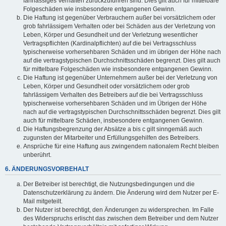
fahrlässiges Verhalten zurückzuführen sind. Dies gilt auch für mittelbare
Folgeschäden wie insbesondere entgangenen Gewinn.
Die Haftung ist gegenüber Verbrauchern außer bei vorsätzlichem oder
grob fahrlässigem Verhalten oder bei Schäden aus der Verletzung von
Leben, Körper und Gesundheit und der Verletzung wesentlicher
Vertragspflichten (Kardinalpflichten) auf die bei Vertragsschluss
typischerweise vorhersehbaren Schäden und im übrigen der Höhe nach
auf die vertragstypischen Durchschnittsschäden begrenzt. Dies gilt auch
für mittelbare Folgeschäden wie insbesondere entgangenen Gewinn.
Die Haftung ist gegenüber Unternehmern außer bei der Verletzung von
Leben, Körper und Gesundheit oder vorsätzlichem oder grob
fahrlässigem Verhalten des Betreibers auf die bei Vertragsschluss
typischerweise vorhersehbaren Schäden und im Übrigen der Höhe
nach auf die vertragstypischen Durchschnittsschäden begrenzt. Dies gilt
auch für mittelbare Schäden, insbesondere entgangenen Gewinn.
Die Haftungsbegrenzung der Absätze a bis c gilt sinngemäß auch
zugunsten der Mitarbeiter und Erfüllungsgehilfen des Betreibers.
Ansprüche für eine Haftung aus zwingendem nationalem Recht bleiben
unberührt.
6. ÄNDERUNGSVORBEHALT
Der Betreiber ist berechtigt, die Nutzungsbedingungen und die
Datenschutzerklärung zu ändern. Die Änderung wird dem Nutzer per E-
Mail mitgeteilt.
Der Nutzer ist berechtigt, den Änderungen zu widersprechen. Im Falle
des Widerspruchs erlischt das zwischen dem Betreiber und dem Nutzer