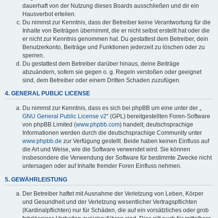
dauerhaft von der Nutzung dieses Boards ausschließen und dir ein
Hausverbot erteilen.
Du nimmst zur Kenntnis, dass der Betreiber keine Verantwortung für die
Inhalte von Beiträgen übernimmt, die er nicht selbst erstellt hat oder die
er nicht zur Kenntnis genommen hat. Du gestattest dem Betreiber, dein
Benutzerkonto, Beiträge und Funktionen jederzeit zu löschen oder zu
sperren.
Du gestattest dem Betreiber darüber hinaus, deine Beiträge
abzuändern, sofern sie gegen o. g. Regeln verstoßen oder geeignet
sind, dem Betreiber oder einem Dritten Schaden zuzufügen.
4. GENERAL PUBLIC LICENSE
Du nimmst zur Kenntnis, dass es sich bei phpBB um eine unter der „
GNU General Public License v2
“ (GPL) bereitgestellten Foren-Software
von phpBB Limited (
www.phpbb.com
) handelt; deutschsprachige
Informationen werden durch die deutschsprachige Community unter
www.phpbb.de
zur Verfügung gestellt. Beide haben keinen Einfluss auf
die Art und Weise, wie die Software verwendet wird. Sie können
insbesondere die Verwendung der Software für bestimmte Zwecke nicht
untersagen oder auf Inhalte fremder Foren Einfluss nehmen.
5. GEWÄHRLEISTUNG
Der Betreiber haftet mit Ausnahme der Verletzung von Leben, Körper
und Gesundheit und der Verletzung wesentlicher Vertragspflichten
(Kardinalpflichten) nur für Schäden, die auf ein vorsätzliches oder grob