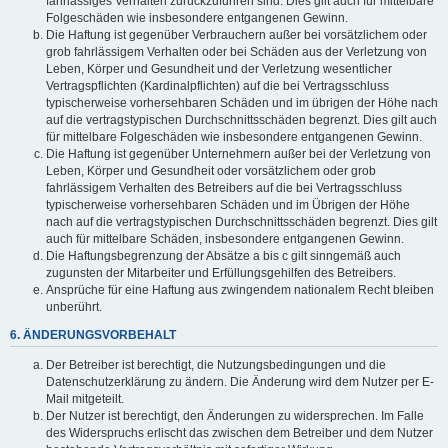
fahrlässiges Verhalten zurückzuführen sind. Dies gilt auch für mittelbare
Folgeschäden wie insbesondere entgangenen Gewinn.
Die Haftung ist gegenüber Verbrauchern außer bei vorsätzlichem oder
grob fahrlässigem Verhalten oder bei Schäden aus der Verletzung von
Leben, Körper und Gesundheit und der Verletzung wesentlicher
Vertragspflichten (Kardinalpflichten) auf die bei Vertragsschluss
typischerweise vorhersehbaren Schäden und im übrigen der Höhe nach
auf die vertragstypischen Durchschnittsschäden begrenzt. Dies gilt auch
für mittelbare Folgeschäden wie insbesondere entgangenen Gewinn.
Die Haftung ist gegenüber Unternehmern außer bei der Verletzung von
Leben, Körper und Gesundheit oder vorsätzlichem oder grob
fahrlässigem Verhalten des Betreibers auf die bei Vertragsschluss
typischerweise vorhersehbaren Schäden und im Übrigen der Höhe
nach auf die vertragstypischen Durchschnittsschäden begrenzt. Dies gilt
auch für mittelbare Schäden, insbesondere entgangenen Gewinn.
Die Haftungsbegrenzung der Absätze a bis c gilt sinngemäß auch
zugunsten der Mitarbeiter und Erfüllungsgehilfen des Betreibers.
Ansprüche für eine Haftung aus zwingendem nationalem Recht bleiben
unberührt.
6. ÄNDERUNGSVORBEHALT
Der Betreiber ist berechtigt, die Nutzungsbedingungen und die
Datenschutzerklärung zu ändern. Die Änderung wird dem Nutzer per E-
Mail mitgeteilt.
Der Nutzer ist berechtigt, den Änderungen zu widersprechen. Im Falle
des Widerspruchs erlischt das zwischen dem Betreiber und dem Nutzer