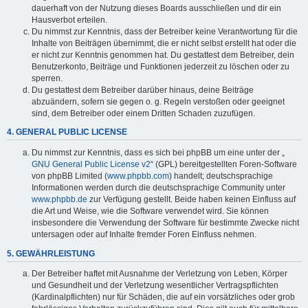
dauerhaft von der Nutzung dieses Boards ausschließen und dir ein
Hausverbot erteilen.
Du nimmst zur Kenntnis, dass der Betreiber keine Verantwortung für die
Inhalte von Beiträgen übernimmt, die er nicht selbst erstellt hat oder die
er nicht zur Kenntnis genommen hat. Du gestattest dem Betreiber, dein
Benutzerkonto, Beiträge und Funktionen jederzeit zu löschen oder zu
sperren.
Du gestattest dem Betreiber darüber hinaus, deine Beiträge
abzuändern, sofern sie gegen o. g. Regeln verstoßen oder geeignet
sind, dem Betreiber oder einem Dritten Schaden zuzufügen.
4. GENERAL PUBLIC LICENSE
Du nimmst zur Kenntnis, dass es sich bei phpBB um eine unter der „
GNU General Public License v2
“ (GPL) bereitgestellten Foren-Software
von phpBB Limited (
www.phpbb.com
) handelt; deutschsprachige
Informationen werden durch die deutschsprachige Community unter
www.phpbb.de
zur Verfügung gestellt. Beide haben keinen Einfluss auf
die Art und Weise, wie die Software verwendet wird. Sie können
insbesondere die Verwendung der Software für bestimmte Zwecke nicht
untersagen oder auf Inhalte fremder Foren Einfluss nehmen.
5. GEWÄHRLEISTUNG
Der Betreiber haftet mit Ausnahme der Verletzung von Leben, Körper
und Gesundheit und der Verletzung wesentlicher Vertragspflichten
(Kardinalpflichten) nur für Schäden, die auf ein vorsätzliches oder grob