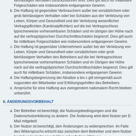
fahrlässiges Verhalten zurückzuführen sind. Dies gilt auch für mittelbare
Folgeschäden wie insbesondere entgangenen Gewinn.
Die Haftung ist gegenüber Verbrauchern außer bei vorsätzlichem oder
grob fahrlässigem Verhalten oder bei Schäden aus der Verletzung von
Leben, Körper und Gesundheit und der Verletzung wesentlicher
Vertragspflichten (Kardinalpflichten) auf die bei Vertragsschluss
typischerweise vorhersehbaren Schäden und im übrigen der Höhe nach
auf die vertragstypischen Durchschnittsschäden begrenzt. Dies gilt auch
für mittelbare Folgeschäden wie insbesondere entgangenen Gewinn.
Die Haftung ist gegenüber Unternehmern außer bei der Verletzung von
Leben, Körper und Gesundheit oder vorsätzlichem oder grob
fahrlässigem Verhalten des Betreibers auf die bei Vertragsschluss
typischerweise vorhersehbaren Schäden und im Übrigen der Höhe
nach auf die vertragstypischen Durchschnittsschäden begrenzt. Dies gilt
auch für mittelbare Schäden, insbesondere entgangenen Gewinn.
Die Haftungsbegrenzung der Absätze a bis c gilt sinngemäß auch
zugunsten der Mitarbeiter und Erfüllungsgehilfen des Betreibers.
Ansprüche für eine Haftung aus zwingendem nationalem Recht bleiben
unberührt.
6. ÄNDERUNGSVORBEHALT
Der Betreiber ist berechtigt, die Nutzungsbedingungen und die
Datenschutzerklärung zu ändern. Die Änderung wird dem Nutzer per E-
Mail mitgeteilt.
Der Nutzer ist berechtigt, den Änderungen zu widersprechen. Im Falle
des Widerspruchs erlischt das zwischen dem Betreiber und dem Nutzer