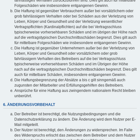
fahrlässiges Verhalten zurückzuführen sind. Dies gilt auch für mittelbare
Folgeschäden wie insbesondere entgangenen Gewinn.
Die Haftung ist gegenüber Verbrauchern außer bei vorsätzlichem oder
grob fahrlässigem Verhalten oder bei Schäden aus der Verletzung von
Leben, Körper und Gesundheit und der Verletzung wesentlicher
Vertragspflichten (Kardinalpflichten) auf die bei Vertragsschluss
typischerweise vorhersehbaren Schäden und im übrigen der Höhe nach
auf die vertragstypischen Durchschnittsschäden begrenzt. Dies gilt auch
für mittelbare Folgeschäden wie insbesondere entgangenen Gewinn.
Die Haftung ist gegenüber Unternehmern außer bei der Verletzung von
Leben, Körper und Gesundheit oder vorsätzlichem oder grob
fahrlässigem Verhalten des Betreibers auf die bei Vertragsschluss
typischerweise vorhersehbaren Schäden und im Übrigen der Höhe
nach auf die vertragstypischen Durchschnittsschäden begrenzt. Dies gilt
auch für mittelbare Schäden, insbesondere entgangenen Gewinn.
Die Haftungsbegrenzung der Absätze a bis c gilt sinngemäß auch
zugunsten der Mitarbeiter und Erfüllungsgehilfen des Betreibers.
Ansprüche für eine Haftung aus zwingendem nationalem Recht bleiben
unberührt.
6. ÄNDERUNGSVORBEHALT
Der Betreiber ist berechtigt, die Nutzungsbedingungen und die
Datenschutzerklärung zu ändern. Die Änderung wird dem Nutzer per E-
Mail mitgeteilt.
Der Nutzer ist berechtigt, den Änderungen zu widersprechen. Im Falle
des Widerspruchs erlischt das zwischen dem Betreiber und dem Nutzer