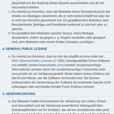
dauerhaft von der Nutzung dieses Boards ausschließen und dir ein
Hausverbot erteilen.
Du nimmst zur Kenntnis, dass der Betreiber keine Verantwortung für die
Inhalte von Beiträgen übernimmt, die er nicht selbst erstellt hat oder die
er nicht zur Kenntnis genommen hat. Du gestattest dem Betreiber, dein
Benutzerkonto, Beiträge und Funktionen jederzeit zu löschen oder zu
sperren.
Du gestattest dem Betreiber darüber hinaus, deine Beiträge
abzuändern, sofern sie gegen o. g. Regeln verstoßen oder geeignet
sind, dem Betreiber oder einem Dritten Schaden zuzufügen.
4. GENERAL PUBLIC LICENSE
Du nimmst zur Kenntnis, dass es sich bei phpBB um eine unter der „
GNU General Public License v2
“ (GPL) bereitgestellten Foren-Software
von phpBB Limited (
www.phpbb.com
) handelt; deutschsprachige
Informationen werden durch die deutschsprachige Community unter
www.phpbb.de
zur Verfügung gestellt. Beide haben keinen Einfluss auf
die Art und Weise, wie die Software verwendet wird. Sie können
insbesondere die Verwendung der Software für bestimmte Zwecke nicht
untersagen oder auf Inhalte fremder Foren Einfluss nehmen.
5. GEWÄHRLEISTUNG
Der Betreiber haftet mit Ausnahme der Verletzung von Leben, Körper
und Gesundheit und der Verletzung wesentlicher Vertragspflichten
(Kardinalpflichten) nur für Schäden, die auf ein vorsätzliches oder grob