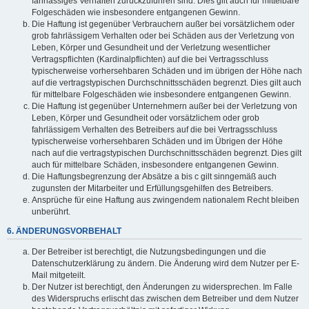
fahrlässiges Verhalten zurückzuführen sind. Dies gilt auch für mittelbare
Folgeschäden wie insbesondere entgangenen Gewinn.
Die Haftung ist gegenüber Verbrauchern außer bei vorsätzlichem oder
grob fahrlässigem Verhalten oder bei Schäden aus der Verletzung von
Leben, Körper und Gesundheit und der Verletzung wesentlicher
Vertragspflichten (Kardinalpflichten) auf die bei Vertragsschluss
typischerweise vorhersehbaren Schäden und im übrigen der Höhe nach
auf die vertragstypischen Durchschnittsschäden begrenzt. Dies gilt auch
für mittelbare Folgeschäden wie insbesondere entgangenen Gewinn.
Die Haftung ist gegenüber Unternehmern außer bei der Verletzung von
Leben, Körper und Gesundheit oder vorsätzlichem oder grob
fahrlässigem Verhalten des Betreibers auf die bei Vertragsschluss
typischerweise vorhersehbaren Schäden und im Übrigen der Höhe
nach auf die vertragstypischen Durchschnittsschäden begrenzt. Dies gilt
auch für mittelbare Schäden, insbesondere entgangenen Gewinn.
Die Haftungsbegrenzung der Absätze a bis c gilt sinngemäß auch
zugunsten der Mitarbeiter und Erfüllungsgehilfen des Betreibers.
Ansprüche für eine Haftung aus zwingendem nationalem Recht bleiben
unberührt.
6. ÄNDERUNGSVORBEHALT
Der Betreiber ist berechtigt, die Nutzungsbedingungen und die
Datenschutzerklärung zu ändern. Die Änderung wird dem Nutzer per E-
Mail mitgeteilt.
Der Nutzer ist berechtigt, den Änderungen zu widersprechen. Im Falle
des Widerspruchs erlischt das zwischen dem Betreiber und dem Nutzer