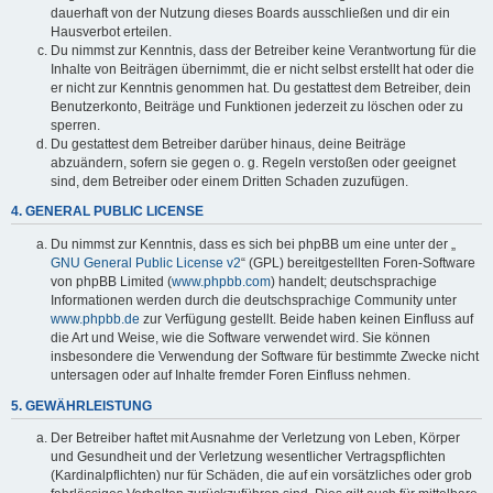
dauerhaft von der Nutzung dieses Boards ausschließen und dir ein
Hausverbot erteilen.
Du nimmst zur Kenntnis, dass der Betreiber keine Verantwortung für die
Inhalte von Beiträgen übernimmt, die er nicht selbst erstellt hat oder die
er nicht zur Kenntnis genommen hat. Du gestattest dem Betreiber, dein
Benutzerkonto, Beiträge und Funktionen jederzeit zu löschen oder zu
sperren.
Du gestattest dem Betreiber darüber hinaus, deine Beiträge
abzuändern, sofern sie gegen o. g. Regeln verstoßen oder geeignet
sind, dem Betreiber oder einem Dritten Schaden zuzufügen.
4. GENERAL PUBLIC LICENSE
Du nimmst zur Kenntnis, dass es sich bei phpBB um eine unter der „
GNU General Public License v2
“ (GPL) bereitgestellten Foren-Software
von phpBB Limited (
www.phpbb.com
) handelt; deutschsprachige
Informationen werden durch die deutschsprachige Community unter
www.phpbb.de
zur Verfügung gestellt. Beide haben keinen Einfluss auf
die Art und Weise, wie die Software verwendet wird. Sie können
insbesondere die Verwendung der Software für bestimmte Zwecke nicht
untersagen oder auf Inhalte fremder Foren Einfluss nehmen.
5. GEWÄHRLEISTUNG
Der Betreiber haftet mit Ausnahme der Verletzung von Leben, Körper
und Gesundheit und der Verletzung wesentlicher Vertragspflichten
(Kardinalpflichten) nur für Schäden, die auf ein vorsätzliches oder grob