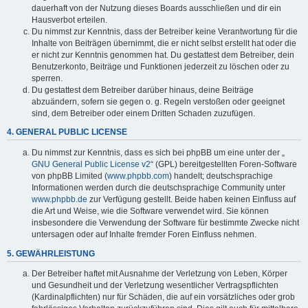
dauerhaft von der Nutzung dieses Boards ausschließen und dir ein
Hausverbot erteilen.
Du nimmst zur Kenntnis, dass der Betreiber keine Verantwortung für die
Inhalte von Beiträgen übernimmt, die er nicht selbst erstellt hat oder die
er nicht zur Kenntnis genommen hat. Du gestattest dem Betreiber, dein
Benutzerkonto, Beiträge und Funktionen jederzeit zu löschen oder zu
sperren.
Du gestattest dem Betreiber darüber hinaus, deine Beiträge
abzuändern, sofern sie gegen o. g. Regeln verstoßen oder geeignet
sind, dem Betreiber oder einem Dritten Schaden zuzufügen.
4. GENERAL PUBLIC LICENSE
Du nimmst zur Kenntnis, dass es sich bei phpBB um eine unter der „
GNU General Public License v2
“ (GPL) bereitgestellten Foren-Software
von phpBB Limited (
www.phpbb.com
) handelt; deutschsprachige
Informationen werden durch die deutschsprachige Community unter
www.phpbb.de
zur Verfügung gestellt. Beide haben keinen Einfluss auf
die Art und Weise, wie die Software verwendet wird. Sie können
insbesondere die Verwendung der Software für bestimmte Zwecke nicht
untersagen oder auf Inhalte fremder Foren Einfluss nehmen.
5. GEWÄHRLEISTUNG
Der Betreiber haftet mit Ausnahme der Verletzung von Leben, Körper
und Gesundheit und der Verletzung wesentlicher Vertragspflichten
(Kardinalpflichten) nur für Schäden, die auf ein vorsätzliches oder grob