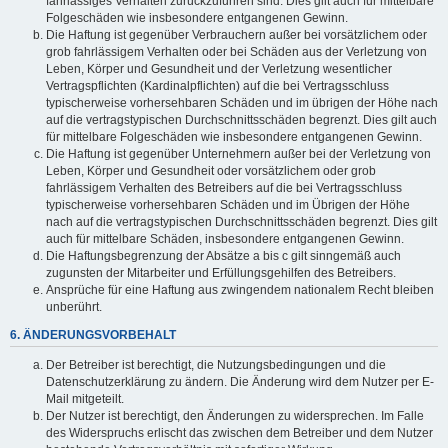
fahrlässiges Verhalten zurückzuführen sind. Dies gilt auch für mittelbare
Folgeschäden wie insbesondere entgangenen Gewinn.
Die Haftung ist gegenüber Verbrauchern außer bei vorsätzlichem oder
grob fahrlässigem Verhalten oder bei Schäden aus der Verletzung von
Leben, Körper und Gesundheit und der Verletzung wesentlicher
Vertragspflichten (Kardinalpflichten) auf die bei Vertragsschluss
typischerweise vorhersehbaren Schäden und im übrigen der Höhe nach
auf die vertragstypischen Durchschnittsschäden begrenzt. Dies gilt auch
für mittelbare Folgeschäden wie insbesondere entgangenen Gewinn.
Die Haftung ist gegenüber Unternehmern außer bei der Verletzung von
Leben, Körper und Gesundheit oder vorsätzlichem oder grob
fahrlässigem Verhalten des Betreibers auf die bei Vertragsschluss
typischerweise vorhersehbaren Schäden und im Übrigen der Höhe
nach auf die vertragstypischen Durchschnittsschäden begrenzt. Dies gilt
auch für mittelbare Schäden, insbesondere entgangenen Gewinn.
Die Haftungsbegrenzung der Absätze a bis c gilt sinngemäß auch
zugunsten der Mitarbeiter und Erfüllungsgehilfen des Betreibers.
Ansprüche für eine Haftung aus zwingendem nationalem Recht bleiben
unberührt.
6. ÄNDERUNGSVORBEHALT
Der Betreiber ist berechtigt, die Nutzungsbedingungen und die
Datenschutzerklärung zu ändern. Die Änderung wird dem Nutzer per E-
Mail mitgeteilt.
Der Nutzer ist berechtigt, den Änderungen zu widersprechen. Im Falle
des Widerspruchs erlischt das zwischen dem Betreiber und dem Nutzer