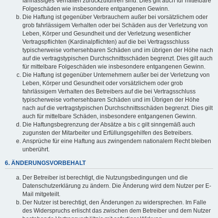
fahrlässiges Verhalten zurückzuführen sind. Dies gilt auch für mittelbare
Folgeschäden wie insbesondere entgangenen Gewinn.
Die Haftung ist gegenüber Verbrauchern außer bei vorsätzlichem oder
grob fahrlässigem Verhalten oder bei Schäden aus der Verletzung von
Leben, Körper und Gesundheit und der Verletzung wesentlicher
Vertragspflichten (Kardinalpflichten) auf die bei Vertragsschluss
typischerweise vorhersehbaren Schäden und im übrigen der Höhe nach
auf die vertragstypischen Durchschnittsschäden begrenzt. Dies gilt auch
für mittelbare Folgeschäden wie insbesondere entgangenen Gewinn.
Die Haftung ist gegenüber Unternehmern außer bei der Verletzung von
Leben, Körper und Gesundheit oder vorsätzlichem oder grob
fahrlässigem Verhalten des Betreibers auf die bei Vertragsschluss
typischerweise vorhersehbaren Schäden und im Übrigen der Höhe
nach auf die vertragstypischen Durchschnittsschäden begrenzt. Dies gilt
auch für mittelbare Schäden, insbesondere entgangenen Gewinn.
Die Haftungsbegrenzung der Absätze a bis c gilt sinngemäß auch
zugunsten der Mitarbeiter und Erfüllungsgehilfen des Betreibers.
Ansprüche für eine Haftung aus zwingendem nationalem Recht bleiben
unberührt.
6. ÄNDERUNGSVORBEHALT
Der Betreiber ist berechtigt, die Nutzungsbedingungen und die
Datenschutzerklärung zu ändern. Die Änderung wird dem Nutzer per E-
Mail mitgeteilt.
Der Nutzer ist berechtigt, den Änderungen zu widersprechen. Im Falle
des Widerspruchs erlischt das zwischen dem Betreiber und dem Nutzer