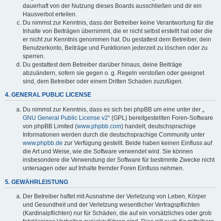
dauerhaft von der Nutzung dieses Boards ausschließen und dir ein
Hausverbot erteilen.
Du nimmst zur Kenntnis, dass der Betreiber keine Verantwortung für die
Inhalte von Beiträgen übernimmt, die er nicht selbst erstellt hat oder die
er nicht zur Kenntnis genommen hat. Du gestattest dem Betreiber, dein
Benutzerkonto, Beiträge und Funktionen jederzeit zu löschen oder zu
sperren.
Du gestattest dem Betreiber darüber hinaus, deine Beiträge
abzuändern, sofern sie gegen o. g. Regeln verstoßen oder geeignet
sind, dem Betreiber oder einem Dritten Schaden zuzufügen.
4. GENERAL PUBLIC LICENSE
Du nimmst zur Kenntnis, dass es sich bei phpBB um eine unter der „
GNU General Public License v2
“ (GPL) bereitgestellten Foren-Software
von phpBB Limited (
www.phpbb.com
) handelt; deutschsprachige
Informationen werden durch die deutschsprachige Community unter
www.phpbb.de
zur Verfügung gestellt. Beide haben keinen Einfluss auf
die Art und Weise, wie die Software verwendet wird. Sie können
insbesondere die Verwendung der Software für bestimmte Zwecke nicht
untersagen oder auf Inhalte fremder Foren Einfluss nehmen.
5. GEWÄHRLEISTUNG
Der Betreiber haftet mit Ausnahme der Verletzung von Leben, Körper
und Gesundheit und der Verletzung wesentlicher Vertragspflichten
(Kardinalpflichten) nur für Schäden, die auf ein vorsätzliches oder grob