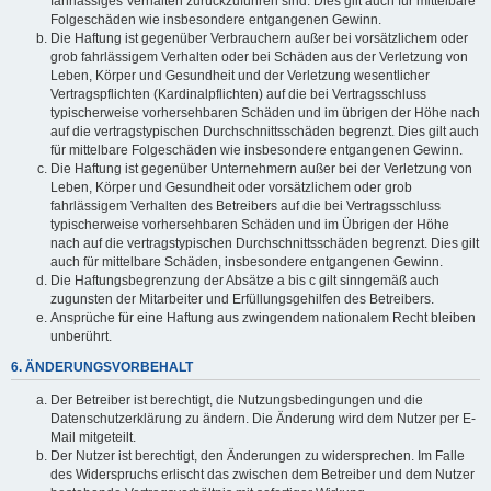
fahrlässiges Verhalten zurückzuführen sind. Dies gilt auch für mittelbare
Folgeschäden wie insbesondere entgangenen Gewinn.
Die Haftung ist gegenüber Verbrauchern außer bei vorsätzlichem oder
grob fahrlässigem Verhalten oder bei Schäden aus der Verletzung von
Leben, Körper und Gesundheit und der Verletzung wesentlicher
Vertragspflichten (Kardinalpflichten) auf die bei Vertragsschluss
typischerweise vorhersehbaren Schäden und im übrigen der Höhe nach
auf die vertragstypischen Durchschnittsschäden begrenzt. Dies gilt auch
für mittelbare Folgeschäden wie insbesondere entgangenen Gewinn.
Die Haftung ist gegenüber Unternehmern außer bei der Verletzung von
Leben, Körper und Gesundheit oder vorsätzlichem oder grob
fahrlässigem Verhalten des Betreibers auf die bei Vertragsschluss
typischerweise vorhersehbaren Schäden und im Übrigen der Höhe
nach auf die vertragstypischen Durchschnittsschäden begrenzt. Dies gilt
auch für mittelbare Schäden, insbesondere entgangenen Gewinn.
Die Haftungsbegrenzung der Absätze a bis c gilt sinngemäß auch
zugunsten der Mitarbeiter und Erfüllungsgehilfen des Betreibers.
Ansprüche für eine Haftung aus zwingendem nationalem Recht bleiben
unberührt.
6. ÄNDERUNGSVORBEHALT
Der Betreiber ist berechtigt, die Nutzungsbedingungen und die
Datenschutzerklärung zu ändern. Die Änderung wird dem Nutzer per E-
Mail mitgeteilt.
Der Nutzer ist berechtigt, den Änderungen zu widersprechen. Im Falle
des Widerspruchs erlischt das zwischen dem Betreiber und dem Nutzer