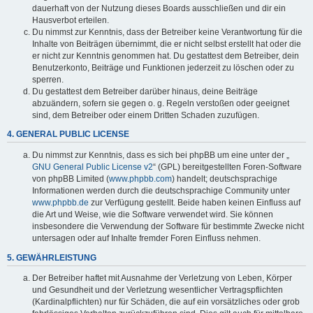
dauerhaft von der Nutzung dieses Boards ausschließen und dir ein
Hausverbot erteilen.
Du nimmst zur Kenntnis, dass der Betreiber keine Verantwortung für die
Inhalte von Beiträgen übernimmt, die er nicht selbst erstellt hat oder die
er nicht zur Kenntnis genommen hat. Du gestattest dem Betreiber, dein
Benutzerkonto, Beiträge und Funktionen jederzeit zu löschen oder zu
sperren.
Du gestattest dem Betreiber darüber hinaus, deine Beiträge
abzuändern, sofern sie gegen o. g. Regeln verstoßen oder geeignet
sind, dem Betreiber oder einem Dritten Schaden zuzufügen.
4. GENERAL PUBLIC LICENSE
Du nimmst zur Kenntnis, dass es sich bei phpBB um eine unter der „
GNU General Public License v2
“ (GPL) bereitgestellten Foren-Software
von phpBB Limited (
www.phpbb.com
) handelt; deutschsprachige
Informationen werden durch die deutschsprachige Community unter
www.phpbb.de
zur Verfügung gestellt. Beide haben keinen Einfluss auf
die Art und Weise, wie die Software verwendet wird. Sie können
insbesondere die Verwendung der Software für bestimmte Zwecke nicht
untersagen oder auf Inhalte fremder Foren Einfluss nehmen.
5. GEWÄHRLEISTUNG
Der Betreiber haftet mit Ausnahme der Verletzung von Leben, Körper
und Gesundheit und der Verletzung wesentlicher Vertragspflichten
(Kardinalpflichten) nur für Schäden, die auf ein vorsätzliches oder grob