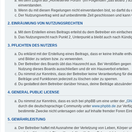
Mit dem Zugriff auf „Homeserver Forum“ (im Folgenden „das Board“) sc
einverstanden.
Wenn du mit diesen Regelungen nicht einverstanden bist, so darfst du d
Der Nutzungsvertrag wird auf unbestimmte Zeit geschlossen und kann v
2. EINRÄUMUNG VON NUTZUNGSRECHTEN
Mit dem Erstellen eines Beitrags erteilst du dem Betreiber ein einfac
Das Nutzungsrecht nach Punkt 2, Unterpunkt a bleibt auch nach Künd
3. PFLICHTEN DES NUTZERS
Du erklärst mit der Erstellung eines Beitrags, dass er keine Inhalte en
und Bilder zu setzen bzw. zu verwenden.
Der Betreiber des Boards übt das Hausrecht aus. Bei Verstößen gegen
Nutzung dieses Boards ausschließen und dir ein Hausverbot erteilen.
Du nimmst zur Kenntnis, dass der Betreiber keine Verantwortung für die 
Beiträge und Funktionen jederzeit zu löschen oder zu sperren.
Du gestattest dem Betreiber darüber hinaus, deine Beiträge abzuänder
4. GENERAL PUBLIC LICENSE
Du nimmst zur Kenntnis, dass es sich bei phpBB um eine unter der „
GNU
durch die deutschsprachige Community unter
www.phpbb.de
zur Verfü
bestimmte Zwecke nicht untersagen oder auf Inhalte fremder Foren Ei
5. GEWÄHRLEISTUNG
Der Betreiber haftet mit Ausnahme der Verletzung von Leben, Körper und