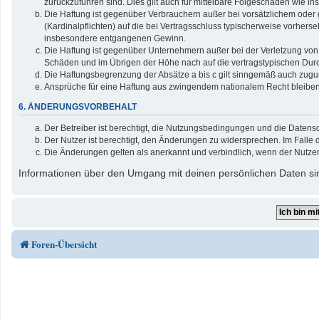
zurückzuführen sind. Dies gilt auch für mittelbare Folgeschäden wie
Die Haftung ist gegenüber Verbrauchern außer bei vorsätzlichem oder 
(Kardinalpflichten) auf die bei Vertragsschluss typischerweise vorher
insbesondere entgangenen Gewinn.
Die Haftung ist gegenüber Unternehmern außer bei der Verletzung von 
Schäden und im Übrigen der Höhe nach auf die vertragstypischen Durc
Die Haftungsbegrenzung der Absätze a bis c gilt sinngemäß auch zuguns
Ansprüche für eine Haftung aus zwingendem nationalem Recht bleiben
6. ÄNDERUNGSVORBEHALT
Der Betreiber ist berechtigt, die Nutzungsbedingungen und die Datensc
Der Nutzer ist berechtigt, den Änderungen zu widersprechen. Im Falle 
Die Änderungen gelten als anerkannt und verbindlich, wenn der Nutze
Informationen über den Umgang mit deinen persönlichen Daten sin
Foren-Übersicht