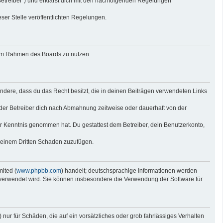
Betreiber“) und erklärst dich mit den nachfolgenden Regelungen
eser Stelle veröffentlichten Regelungen.
g im Rahmen des Boards zu nutzen.
sondere, dass du das Recht besitzt, die in deinen Beiträgen verwendeten Links
der Betreiber dich nach Abmahnung zeitweise oder dauerhaft von der
 zur Kenntnis genommen hat. Du gestattest dem Betreiber, dein Benutzerkonto,
r einem Dritten Schaden zuzufügen.
ited (
www.phpbb.com
) handelt; deutschsprachige Informationen werden
e verwendet wird. Sie können insbesondere die Verwendung der Software für
nur für Schäden, die auf ein vorsätzliches oder grob fahrlässiges Verhalten