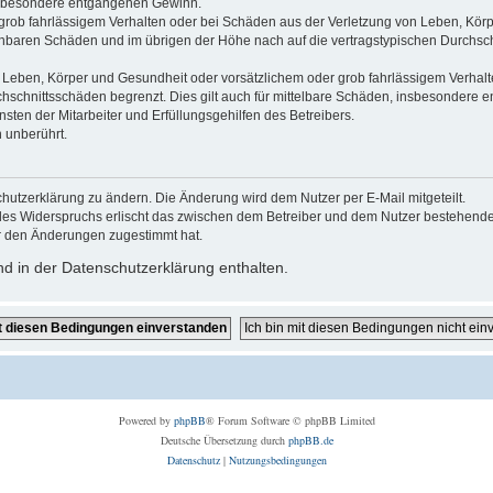
 insbesondere entgangenen Gewinn.
grob fahrlässigem Verhalten oder bei Schäden aus der Verletzung von Leben, Körp
sehbaren Schäden und im übrigen der Höhe nach auf die vertragstypischen Durchsch
Leben, Körper und Gesundheit oder vorsätzlichem oder grob fahrlässigem Verhalte
hschnittsschäden begrenzt. Dies gilt auch für mittelbare Schäden, insbesondere
ten der Mitarbeiter und Erfüllungsgehilfen des Betreibers.
 unberührt.
hutzerklärung zu ändern. Die Änderung wird dem Nutzer per E-Mail mitgeteilt.
des Widerspruchs erlischt das zwischen dem Betreiber und dem Nutzer bestehende V
r den Änderungen zugestimmt hat.
d in der Datenschutzerklärung enthalten.
Powered by
phpBB
® Forum Software © phpBB Limited
Deutsche Übersetzung durch
phpBB.de
Datenschutz
|
Nutzungsbedingungen