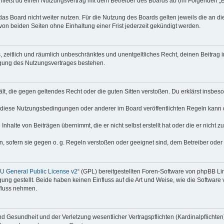
hließt du einen Nutzungsvertrag mit dem Betreiber des Boards ab (im Folgenden „
as Board nicht weiter nutzen. Für die Nutzung des Boards gelten jeweils die an di
on beiden Seiten ohne Einhaltung einer Frist jederzeit gekündigt werden.
hes, zeitlich und räumlich unbeschränktes und unentgeltliches Recht, deinen Beitra
igung des Nutzungsvertrages bestehen.
thält, die gegen geltendes Recht oder die guten Sitten verstoßen. Du erklärst insbe
 diese Nutzungsbedingungen oder anderer im Board veröffentlichten Regeln kann 
Inhalte von Beiträgen übernimmt, die er nicht selbst erstellt hat oder die er nicht
n, sofern sie gegen o. g. Regeln verstoßen oder geeignet sind, dem Betreiber ode
 General Public License v2
“ (GPL) bereitgestellten Foren-Software von phpBB Lim
gung gestellt. Beide haben keinen Einfluss auf die Art und Weise, wie die Softwar
nfluss nehmen.
 Gesundheit und der Verletzung wesentlicher Vertragspflichten (Kardinalpflichten) 