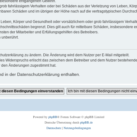
 insbesondere entgangenen Gewinn.
grob fahrlässigem Verhalten oder bei Schäden aus der Verletzung von Leben, Körp
sehbaren Schäden und im übrigen der Höhe nach auf die vertragstypischen Durchsch
Leben, Körper und Gesundheit oder vorsätzlichem oder grob fahrlässigem Verhalte
hschnittsschäden begrenzt. Dies gilt auch für mittelbare Schäden, insbesondere
ten der Mitarbeiter und Erfüllungsgehilfen des Betreibers.
 unberührt.
hutzerklärung zu ändern. Die Änderung wird dem Nutzer per E-Mail mitgeteilt.
des Widerspruchs erlischt das zwischen dem Betreiber und dem Nutzer bestehende V
r den Änderungen zugestimmt hat.
d in der Datenschutzerklärung enthalten.
Powered by
phpBB
® Forum Software © phpBB Limited
Deutsche Übersetzung durch
phpBB.de
Datenschutz
|
Nutzungsbedingungen