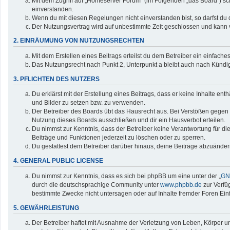
Mit dem Zugriff auf „Homeserver Forum“ (im Folgenden „das Board“) sc
einverstanden.
Wenn du mit diesen Regelungen nicht einverstanden bist, so darfst du d
Der Nutzungsvertrag wird auf unbestimmte Zeit geschlossen und kann v
2. EINRÄUMUNG VON NUTZUNGSRECHTEN
Mit dem Erstellen eines Beitrags erteilst du dem Betreiber ein einfac
Das Nutzungsrecht nach Punkt 2, Unterpunkt a bleibt auch nach Künd
3. PFLICHTEN DES NUTZERS
Du erklärst mit der Erstellung eines Beitrags, dass er keine Inhalte en
und Bilder zu setzen bzw. zu verwenden.
Der Betreiber des Boards übt das Hausrecht aus. Bei Verstößen gegen
Nutzung dieses Boards ausschließen und dir ein Hausverbot erteilen.
Du nimmst zur Kenntnis, dass der Betreiber keine Verantwortung für die 
Beiträge und Funktionen jederzeit zu löschen oder zu sperren.
Du gestattest dem Betreiber darüber hinaus, deine Beiträge abzuänder
4. GENERAL PUBLIC LICENSE
Du nimmst zur Kenntnis, dass es sich bei phpBB um eine unter der „
GNU
durch die deutschsprachige Community unter
www.phpbb.de
zur Verfü
bestimmte Zwecke nicht untersagen oder auf Inhalte fremder Foren Ei
5. GEWÄHRLEISTUNG
Der Betreiber haftet mit Ausnahme der Verletzung von Leben, Körper und