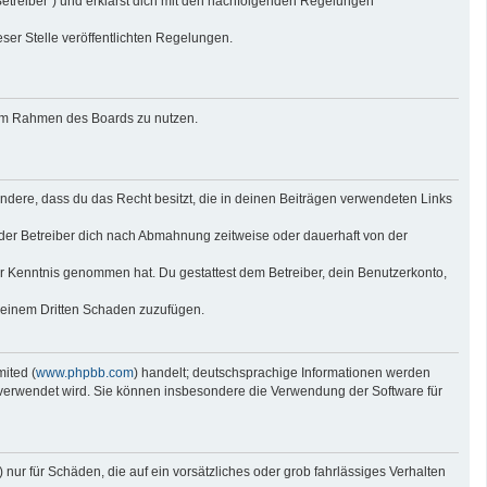
Betreiber“) und erklärst dich mit den nachfolgenden Regelungen
eser Stelle veröffentlichten Regelungen.
g im Rahmen des Boards zu nutzen.
sondere, dass du das Recht besitzt, die in deinen Beiträgen verwendeten Links
der Betreiber dich nach Abmahnung zeitweise oder dauerhaft von der
 zur Kenntnis genommen hat. Du gestattest dem Betreiber, dein Benutzerkonto,
r einem Dritten Schaden zuzufügen.
ited (
www.phpbb.com
) handelt; deutschsprachige Informationen werden
e verwendet wird. Sie können insbesondere die Verwendung der Software für
nur für Schäden, die auf ein vorsätzliches oder grob fahrlässiges Verhalten