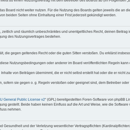
hließt du einen Nutzungsvertrag mit dem Betreiber des Boards ab (im Folgenden „
as Board nicht weiter nutzen. Für die Nutzung des Boards gelten jeweils die an di
on beiden Seiten ohne Einhaltung einer Frist jederzeit gekündigt werden.
hes, zeitlich und räumlich unbeschränktes und unentgeltliches Recht, deinen Beitra
igung des Nutzungsvertrages bestehen.
thält, die gegen geltendes Recht oder die guten Sitten verstoßen. Du erklärst insbe
 diese Nutzungsbedingungen oder anderer im Board veröffentlichten Regeln kann 
Inhalte von Beiträgen übernimmt, die er nicht selbst erstellt hat oder die er nicht
n, sofern sie gegen o. g. Regeln verstoßen oder geeignet sind, dem Betreiber ode
 General Public License v2
“ (GPL) bereitgestellten Foren-Software von phpBB Lim
gung gestellt. Beide haben keinen Einfluss auf die Art und Weise, wie die Softwar
nfluss nehmen.
 Gesundheit und der Verletzung wesentlicher Vertragspflichten (Kardinalpflichten) 