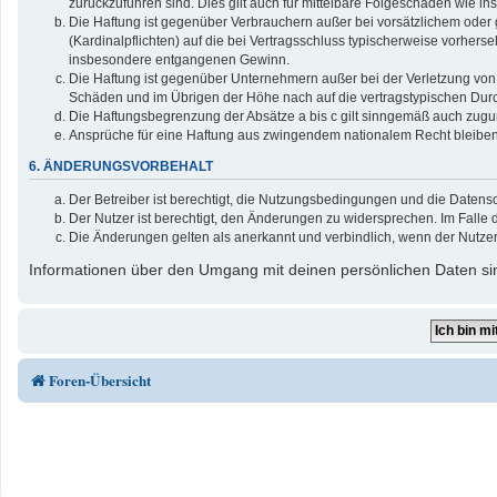
zurückzuführen sind. Dies gilt auch für mittelbare Folgeschäden wie
Die Haftung ist gegenüber Verbrauchern außer bei vorsätzlichem oder 
(Kardinalpflichten) auf die bei Vertragsschluss typischerweise vorher
insbesondere entgangenen Gewinn.
Die Haftung ist gegenüber Unternehmern außer bei der Verletzung von 
Schäden und im Übrigen der Höhe nach auf die vertragstypischen Durc
Die Haftungsbegrenzung der Absätze a bis c gilt sinngemäß auch zuguns
Ansprüche für eine Haftung aus zwingendem nationalem Recht bleiben
6. ÄNDERUNGSVORBEHALT
Der Betreiber ist berechtigt, die Nutzungsbedingungen und die Datensc
Der Nutzer ist berechtigt, den Änderungen zu widersprechen. Im Falle 
Die Änderungen gelten als anerkannt und verbindlich, wenn der Nutze
Informationen über den Umgang mit deinen persönlichen Daten sin
Foren-Übersicht