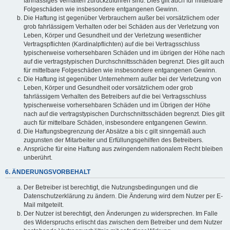
fahrlässiges Verhalten zurückzuführen sind. Dies gilt auch für mittelbare
Folgeschäden wie insbesondere entgangenen Gewinn.
Die Haftung ist gegenüber Verbrauchern außer bei vorsätzlichem oder
grob fahrlässigem Verhalten oder bei Schäden aus der Verletzung von
Leben, Körper und Gesundheit und der Verletzung wesentlicher
Vertragspflichten (Kardinalpflichten) auf die bei Vertragsschluss
typischerweise vorhersehbaren Schäden und im übrigen der Höhe nach
auf die vertragstypischen Durchschnittsschäden begrenzt. Dies gilt auch
für mittelbare Folgeschäden wie insbesondere entgangenen Gewinn.
Die Haftung ist gegenüber Unternehmern außer bei der Verletzung von
Leben, Körper und Gesundheit oder vorsätzlichem oder grob
fahrlässigem Verhalten des Betreibers auf die bei Vertragsschluss
typischerweise vorhersehbaren Schäden und im Übrigen der Höhe
nach auf die vertragstypischen Durchschnittsschäden begrenzt. Dies gilt
auch für mittelbare Schäden, insbesondere entgangenen Gewinn.
Die Haftungsbegrenzung der Absätze a bis c gilt sinngemäß auch
zugunsten der Mitarbeiter und Erfüllungsgehilfen des Betreibers.
Ansprüche für eine Haftung aus zwingendem nationalem Recht bleiben
unberührt.
6. ÄNDERUNGSVORBEHALT
Der Betreiber ist berechtigt, die Nutzungsbedingungen und die
Datenschutzerklärung zu ändern. Die Änderung wird dem Nutzer per E-
Mail mitgeteilt.
Der Nutzer ist berechtigt, den Änderungen zu widersprechen. Im Falle
des Widerspruchs erlischt das zwischen dem Betreiber und dem Nutzer