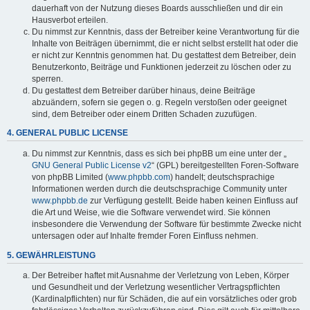
dauerhaft von der Nutzung dieses Boards ausschließen und dir ein
Hausverbot erteilen.
Du nimmst zur Kenntnis, dass der Betreiber keine Verantwortung für die
Inhalte von Beiträgen übernimmt, die er nicht selbst erstellt hat oder die
er nicht zur Kenntnis genommen hat. Du gestattest dem Betreiber, dein
Benutzerkonto, Beiträge und Funktionen jederzeit zu löschen oder zu
sperren.
Du gestattest dem Betreiber darüber hinaus, deine Beiträge
abzuändern, sofern sie gegen o. g. Regeln verstoßen oder geeignet
sind, dem Betreiber oder einem Dritten Schaden zuzufügen.
4. GENERAL PUBLIC LICENSE
Du nimmst zur Kenntnis, dass es sich bei phpBB um eine unter der „
GNU General Public License v2
“ (GPL) bereitgestellten Foren-Software
von phpBB Limited (
www.phpbb.com
) handelt; deutschsprachige
Informationen werden durch die deutschsprachige Community unter
www.phpbb.de
zur Verfügung gestellt. Beide haben keinen Einfluss auf
die Art und Weise, wie die Software verwendet wird. Sie können
insbesondere die Verwendung der Software für bestimmte Zwecke nicht
untersagen oder auf Inhalte fremder Foren Einfluss nehmen.
5. GEWÄHRLEISTUNG
Der Betreiber haftet mit Ausnahme der Verletzung von Leben, Körper
und Gesundheit und der Verletzung wesentlicher Vertragspflichten
(Kardinalpflichten) nur für Schäden, die auf ein vorsätzliches oder grob