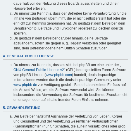
dauerhaft von der Nutzung dieses Boards ausschließen und dir ein
Hausverbot erteilen.
Du nimmst zur Kenntnis, dass der Betreiber keine Verantwortung für die
Inhalte von Beiträgen übernimmt, die er nicht selbst erstellt hat oder die
er nicht zur Kenntnis genommen hat. Du gestattest dem Betreiber, dein
Benutzerkonto, Beiträge und Funktionen jederzeit zu löschen oder zu
sperren.
Du gestattest dem Betreiber darüber hinaus, deine Beiträge
abzuändern, sofern sie gegen o. g. Regeln verstoßen oder geeignet
sind, dem Betreiber oder einem Dritten Schaden zuzufügen.
4. GENERAL PUBLIC LICENSE
Du nimmst zur Kenntnis, dass es sich bei phpBB um eine unter der „
GNU General Public License v2
“ (GPL) bereitgestellten Foren-Software
von phpBB Limited (
www.phpbb.com
) handelt; deutschsprachige
Informationen werden durch die deutschsprachige Community unter
www.phpbb.de
zur Verfügung gestellt. Beide haben keinen Einfluss auf
die Art und Weise, wie die Software verwendet wird. Sie können
insbesondere die Verwendung der Software für bestimmte Zwecke nicht
untersagen oder auf Inhalte fremder Foren Einfluss nehmen.
5. GEWÄHRLEISTUNG
Der Betreiber haftet mit Ausnahme der Verletzung von Leben, Körper
und Gesundheit und der Verletzung wesentlicher Vertragspflichten
(Kardinalpflichten) nur für Schäden, die auf ein vorsätzliches oder grob