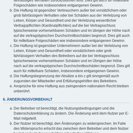
fahrlässiges Verhalten zurückzuführen sind. Dies gilt auch für mittelbare
Folgeschäden wie insbesondere entgangenen Gewinn.
Die Haftung ist gegenüber Verbrauchern außer bei vorsätzlichem oder
grob fahrlässigem Verhalten oder bei Schäden aus der Verletzung von
Leben, Körper und Gesundheit und der Verletzung wesentlicher
Vertragspflichten (Kardinalpflichten) auf die bei Vertragsschluss
typischerweise vorhersehbaren Schäden und im übrigen der Höhe nach
auf die vertragstypischen Durchschnittsschäden begrenzt. Dies gilt auch
für mittelbare Folgeschäden wie insbesondere entgangenen Gewinn.
Die Haftung ist gegenüber Unternehmern außer bei der Verletzung von
Leben, Körper und Gesundheit oder vorsätzlichem oder grob
fahrlässigem Verhalten des Betreibers auf die bei Vertragsschluss
typischerweise vorhersehbaren Schäden und im Übrigen der Höhe
nach auf die vertragstypischen Durchschnittsschäden begrenzt. Dies gilt
auch für mittelbare Schäden, insbesondere entgangenen Gewinn.
Die Haftungsbegrenzung der Absätze a bis c gilt sinngemäß auch
zugunsten der Mitarbeiter und Erfüllungsgehilfen des Betreibers.
Ansprüche für eine Haftung aus zwingendem nationalem Recht bleiben
unberührt.
6. ÄNDERUNGSVORBEHALT
Der Betreiber ist berechtigt, die Nutzungsbedingungen und die
Datenschutzerklärung zu ändern. Die Änderung wird dem Nutzer per E-
Mail mitgeteilt.
Der Nutzer ist berechtigt, den Änderungen zu widersprechen. Im Falle
des Widerspruchs erlischt das zwischen dem Betreiber und dem Nutzer