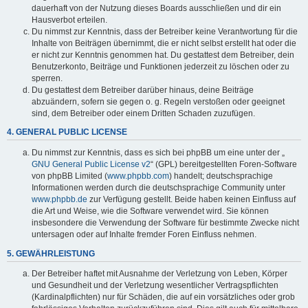
dauerhaft von der Nutzung dieses Boards ausschließen und dir ein
Hausverbot erteilen.
Du nimmst zur Kenntnis, dass der Betreiber keine Verantwortung für die
Inhalte von Beiträgen übernimmt, die er nicht selbst erstellt hat oder die
er nicht zur Kenntnis genommen hat. Du gestattest dem Betreiber, dein
Benutzerkonto, Beiträge und Funktionen jederzeit zu löschen oder zu
sperren.
Du gestattest dem Betreiber darüber hinaus, deine Beiträge
abzuändern, sofern sie gegen o. g. Regeln verstoßen oder geeignet
sind, dem Betreiber oder einem Dritten Schaden zuzufügen.
4. GENERAL PUBLIC LICENSE
Du nimmst zur Kenntnis, dass es sich bei phpBB um eine unter der „
GNU General Public License v2
“ (GPL) bereitgestellten Foren-Software
von phpBB Limited (
www.phpbb.com
) handelt; deutschsprachige
Informationen werden durch die deutschsprachige Community unter
www.phpbb.de
zur Verfügung gestellt. Beide haben keinen Einfluss auf
die Art und Weise, wie die Software verwendet wird. Sie können
insbesondere die Verwendung der Software für bestimmte Zwecke nicht
untersagen oder auf Inhalte fremder Foren Einfluss nehmen.
5. GEWÄHRLEISTUNG
Der Betreiber haftet mit Ausnahme der Verletzung von Leben, Körper
und Gesundheit und der Verletzung wesentlicher Vertragspflichten
(Kardinalpflichten) nur für Schäden, die auf ein vorsätzliches oder grob