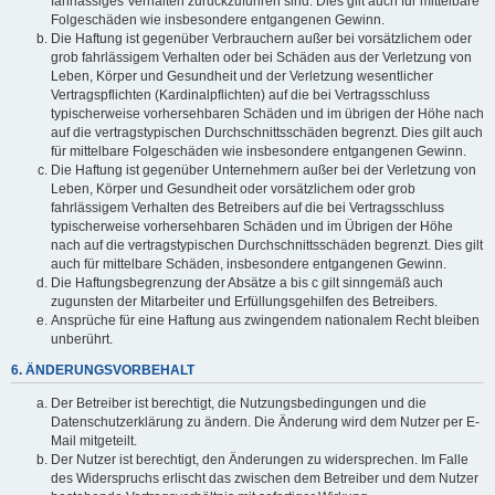
fahrlässiges Verhalten zurückzuführen sind. Dies gilt auch für mittelbare
Folgeschäden wie insbesondere entgangenen Gewinn.
Die Haftung ist gegenüber Verbrauchern außer bei vorsätzlichem oder
grob fahrlässigem Verhalten oder bei Schäden aus der Verletzung von
Leben, Körper und Gesundheit und der Verletzung wesentlicher
Vertragspflichten (Kardinalpflichten) auf die bei Vertragsschluss
typischerweise vorhersehbaren Schäden und im übrigen der Höhe nach
auf die vertragstypischen Durchschnittsschäden begrenzt. Dies gilt auch
für mittelbare Folgeschäden wie insbesondere entgangenen Gewinn.
Die Haftung ist gegenüber Unternehmern außer bei der Verletzung von
Leben, Körper und Gesundheit oder vorsätzlichem oder grob
fahrlässigem Verhalten des Betreibers auf die bei Vertragsschluss
typischerweise vorhersehbaren Schäden und im Übrigen der Höhe
nach auf die vertragstypischen Durchschnittsschäden begrenzt. Dies gilt
auch für mittelbare Schäden, insbesondere entgangenen Gewinn.
Die Haftungsbegrenzung der Absätze a bis c gilt sinngemäß auch
zugunsten der Mitarbeiter und Erfüllungsgehilfen des Betreibers.
Ansprüche für eine Haftung aus zwingendem nationalem Recht bleiben
unberührt.
6. ÄNDERUNGSVORBEHALT
Der Betreiber ist berechtigt, die Nutzungsbedingungen und die
Datenschutzerklärung zu ändern. Die Änderung wird dem Nutzer per E-
Mail mitgeteilt.
Der Nutzer ist berechtigt, den Änderungen zu widersprechen. Im Falle
des Widerspruchs erlischt das zwischen dem Betreiber und dem Nutzer