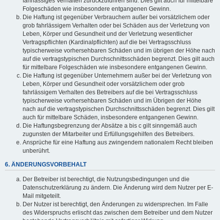
fahrlässiges Verhalten zurückzuführen sind. Dies gilt auch für mittelbare
Folgeschäden wie insbesondere entgangenen Gewinn.
Die Haftung ist gegenüber Verbrauchern außer bei vorsätzlichem oder
grob fahrlässigem Verhalten oder bei Schäden aus der Verletzung von
Leben, Körper und Gesundheit und der Verletzung wesentlicher
Vertragspflichten (Kardinalpflichten) auf die bei Vertragsschluss
typischerweise vorhersehbaren Schäden und im übrigen der Höhe nach
auf die vertragstypischen Durchschnittsschäden begrenzt. Dies gilt auch
für mittelbare Folgeschäden wie insbesondere entgangenen Gewinn.
Die Haftung ist gegenüber Unternehmern außer bei der Verletzung von
Leben, Körper und Gesundheit oder vorsätzlichem oder grob
fahrlässigem Verhalten des Betreibers auf die bei Vertragsschluss
typischerweise vorhersehbaren Schäden und im Übrigen der Höhe
nach auf die vertragstypischen Durchschnittsschäden begrenzt. Dies gilt
auch für mittelbare Schäden, insbesondere entgangenen Gewinn.
Die Haftungsbegrenzung der Absätze a bis c gilt sinngemäß auch
zugunsten der Mitarbeiter und Erfüllungsgehilfen des Betreibers.
Ansprüche für eine Haftung aus zwingendem nationalem Recht bleiben
unberührt.
6. ÄNDERUNGSVORBEHALT
Der Betreiber ist berechtigt, die Nutzungsbedingungen und die
Datenschutzerklärung zu ändern. Die Änderung wird dem Nutzer per E-
Mail mitgeteilt.
Der Nutzer ist berechtigt, den Änderungen zu widersprechen. Im Falle
des Widerspruchs erlischt das zwischen dem Betreiber und dem Nutzer