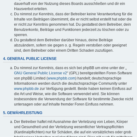
dauerhaft von der Nutzung dieses Boards ausschließen und dir ein
Hausverbot erteilen.
Du nimmst zur Kenntnis, dass der Betreiber keine Verantwortung für die
Inhalte von Beiträgen übernimmt, die er nicht selbst erstellt hat oder die
er nicht zur Kenntnis genommen hat. Du gestattest dem Betreiber, dein
Benutzerkonto, Beiträge und Funktionen jederzeit zu löschen oder zu
sperren.
Du gestattest dem Betreiber darüber hinaus, deine Beiträge
abzuändern, sofern sie gegen o. g. Regeln verstoßen oder geeignet
sind, dem Betreiber oder einem Dritten Schaden zuzufügen.
4. GENERAL PUBLIC LICENSE
Du nimmst zur Kenntnis, dass es sich bei phpBB um eine unter der „
GNU General Public License v2
“ (GPL) bereitgestellten Foren-Software
von phpBB Limited (
www.phpbb.com
) handelt; deutschsprachige
Informationen werden durch die deutschsprachige Community unter
www.phpbb.de
zur Verfügung gestellt. Beide haben keinen Einfluss auf
die Art und Weise, wie die Software verwendet wird. Sie können
insbesondere die Verwendung der Software für bestimmte Zwecke nicht
untersagen oder auf Inhalte fremder Foren Einfluss nehmen.
5. GEWÄHRLEISTUNG
Der Betreiber haftet mit Ausnahme der Verletzung von Leben, Körper
und Gesundheit und der Verletzung wesentlicher Vertragspflichten
(Kardinalpflichten) nur für Schäden, die auf ein vorsätzliches oder grob